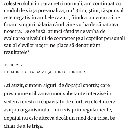
colesterolului în parametri normali, am continuat cu
modul de viață pre-analiză, nu? Știm, știm, răspunsul
este negativ în ambele cazuri, fiindcă nu vrem să ne
furăm singuri pălăria când vine vorba de sănătatea
noastră. De ce însă, atunci când vine vorba de
evaluarea nivelului de competențe al copiilor personali
sau al elevilor noștri ne place să denaturăm
rezultatele?
09.06.2021
DE MONICA HALASZI ȘI HORIA CORCHEȘ
Ați auzit, suntem siguri, de dopajul sportiv, care
presupune utilizarea unor substanțe interzise în
vederea creșterii capacității de efort, cu efect nociv
asupra organismului. Interzis prin regulamente,
dopajul nu este altceva decât un mod de a trișa, ba
chiar de a te trișa.