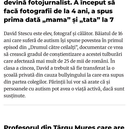
devină fotojurnalist. A început să
facă fotografii de la 4 ani, a spus
prima dată „mama” și „tata” la 7
David Stescu este elev, fotograf și călător. Băiatul de 16
ani care suferă de autism își spune povestea în primul
episod din „Drumul către ceilalți”, documentar ce vrea
să crească gradul de conștientizare a acestei tulburări
care afectează mai mult de 25 de mii de români. În
clasa a cincea, David a trebuit să fie transferat la o
școală privată din cauza bullyingului la care era supus
din partea colegilor. Părinții lui vor să arate că și
persoanele cu autism pot avea o viață activă, dacă sunt
susținute.
Profesorul din Târgu Mureș care are