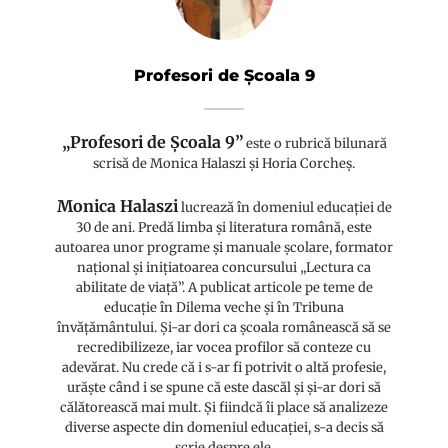
Profesori de Școala 9
„Profesori de Școala 9”
este o rubrică bilunară
scrisă de Monica Halaszi și Horia Corcheș.
Monica Halaszi
lucrează în domeniul educației de
30 de ani. Predă limba și literatura română, este
autoarea unor programe și manuale școlare, formator
național și inițiatoarea concursului „Lectura ca
abilitate de viață”. A publicat articole pe teme de
educație în Dilema veche și în Tribuna
învățământului. Și-ar dori ca școala românească să se
recredibilizeze, iar vocea profilor să conteze cu
adevărat. Nu crede că i s-ar fi potrivit o altă profesie,
urăște când i se spune că este dascăl și și-ar dori să
călătorească mai mult. Și fiindcă îi place să analizeze
diverse aspecte din domeniul educației, s-a decis să
scrie despre ele.