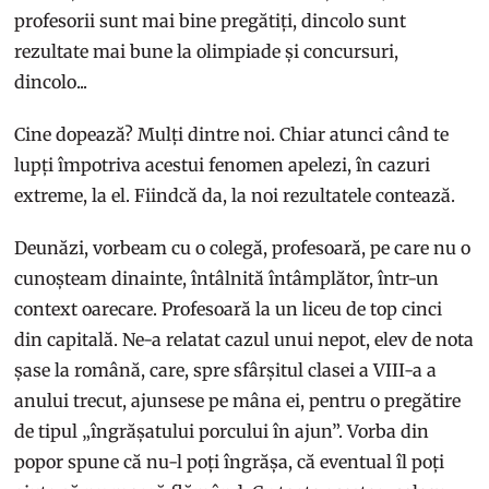
profesorii sunt mai bine pregătiți, dincolo sunt
rezultate mai bune la olimpiade și concursuri,
dincolo...
Cine dopează? Mulți dintre noi. Chiar atunci când te
lupți împotriva acestui fenomen apelezi, în cazuri
extreme, la el. Fiindcă da, la noi rezultatele contează.
Deunăzi, vorbeam cu o colegă, profesoară, pe care nu o
cunoșteam dinainte, întâlnită întâmplător, într-un
context oarecare. Profesoară la un liceu de top cinci
din capitală. Ne-a relatat cazul unui nepot, elev de nota
șase la română, care, spre sfârșitul clasei a VIII-a a
anului trecut, ajunsese pe mâna ei, pentru o pregătire
de tipul „îngrășatului porcului în ajun”. Vorba din
popor spune că nu-l poți îngrășa, că eventual îl poți