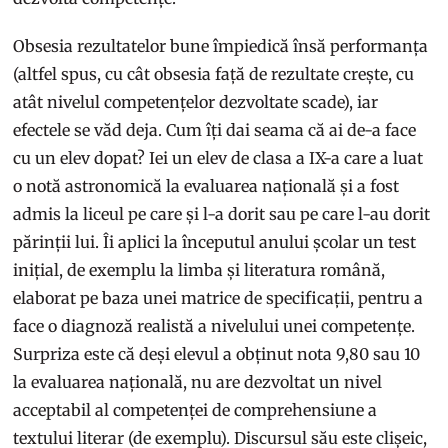
Obsesia rezultatelor bune împiedică însă performanța
(altfel spus, cu cât obsesia față de rezultate crește, cu
atât nivelul competențelor dezvoltate scade), iar
efectele se văd deja. Cum îți dai seama că ai de-a face
cu un elev dopat? Iei un elev de clasa a IX-a care a luat
o notă astronomică la evaluarea națională și a fost
admis la liceul pe care și l-a dorit sau pe care l-au dorit
părinții lui. Îi aplici la începutul anului școlar un test
inițial, de exemplu la limba și literatura română,
elaborat pe baza unei matrice de specificații, pentru a
face o diagnoză realistă a nivelului unei competențe.
Surpriza este că deși elevul a obținut nota 9,80 sau 10
la evaluarea națională, nu are dezvoltat un nivel
acceptabil al competenței de comprehensiune a
textului literar (de exemplu). Discursul său este clișeic,