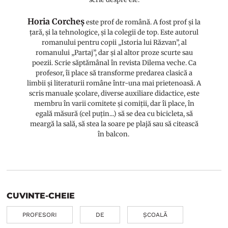
Horia Corcheș
este prof de română. A fost prof și la
țară, și la tehnologice, și la colegii de top. Este autorul
romanului pentru copii „Istoria lui Răzvan”, al
romanului „Partaj”, dar și al altor proze scurte sau
poezii. Scrie săptămânal în revista Dilema veche. Ca
profesor, îi place să transforme predarea clasică a
limbii și literaturii române într-una mai prietenoasă. A
scris manuale școlare, diverse auxiliare didactice, este
membru în varii comitete și comiții, dar îi place, în
egală măsură (cel puțin...) să se dea cu bicicleta, să
meargă la sală, să stea la soare pe plajă sau să citească
în balcon.
CUVINTE-CHEIE
PROFESORI
DE
ȘCOALĂ