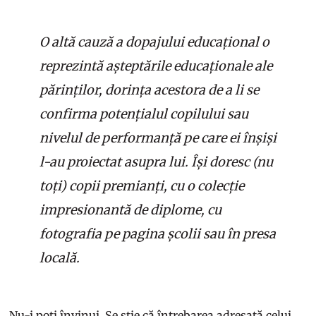
O altă cauză a dopajului educațional o
reprezintă așteptările educaționale ale
părinților, dorința acestora de a li se
confirma potențialul copilului sau
nivelul de performanță pe care ei înșiși
l-au proiectat asupra lui. Își doresc (nu
toți) copii premianți, cu o colecție
impresionantă de diplome, cu
fotografia pe pagina școlii sau în presa
locală.
Nu-i poți învinui. Se știe că întrebarea adresată celui