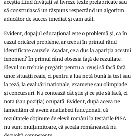
aceștia fiind învățați să livreze texte prefabricate sau
să construiască un răspuns respectând un algoritm
aducător de succes imediat și cam atât.
Evident, dopajul educațional este o problemă și, ca în
cazul oricărei probleme, ar trebui în primul rând
identificate cauzele. Așadar, ce a dus la apariția acestui
fenomen? În primul rând obsesia față de rezultate.
Elevul nu trebuie pregătit pentru a reuși să facă față
unor situații reale, ci pentru a lua notă bună la test sau
la teză, la evaluări naționale, examene sau olimpiade
și concursuri. Nu contează cât știe și ce știe să facă, ci
nota (sau poziția) ocupată. Evident, după aceea ne
lamentăm că avem analfabeți funcționali, că
rezultatele obținute de elevii români la testările PISA
nu sunt mulțumitoare, că școala românească nu
dezvoltă competențe.