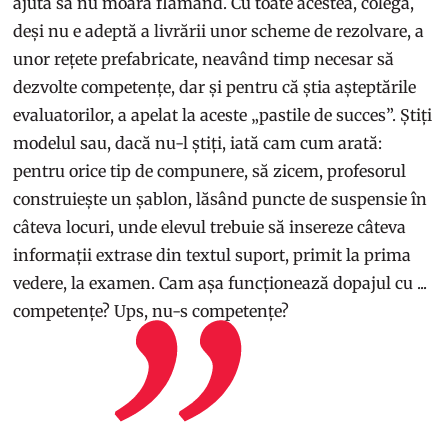
ajuta să nu moară flămând. Cu toate acestea, colega,
deși nu e adeptă a livrării unor scheme de rezolvare, a
unor rețete prefabricate, neavând timp necesar să
dezvolte competențe, dar și pentru că știa așteptările
evaluatorilor, a apelat la aceste „pastile de succes”. Știți
modelul sau, dacă nu-l știți, iată cam cum arată:
pentru orice tip de compunere, să zicem, profesorul
construiește un șablon, lăsând puncte de suspensie în
câteva locuri, unde elevul trebuie să insereze câteva
informații extrase din textul suport, primit la prima
vedere, la examen. Cam așa funcționează dopajul cu ...
competențe? Ups, nu-s competențe?