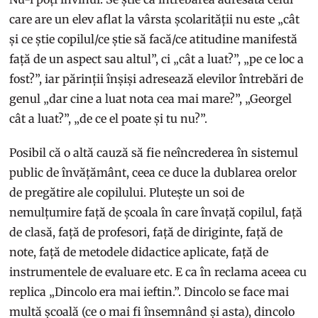
care are un elev aflat la vârsta școlarității nu este „cât
și ce știe copilul/ce știe să facă/ce atitudine manifestă
față de un aspect sau altul”, ci „cât a luat?”, „pe ce loc a
fost?”, iar părinții înșiși adresează elevilor întrebări de
genul „dar cine a luat nota cea mai mare?”, „Georgel
cât a luat?”, „de ce el poate și tu nu?”.
Posibil că o altă cauză să fie neîncrederea în sistemul
public de învățământ, ceea ce duce la dublarea orelor
de pregătire ale copilului. Plutește un soi de
nemulțumire față de școala în care învață copilul, față
de clasă, față de profesori, față de diriginte, față de
note, față de metodele didactice aplicate, față de
instrumentele de evaluare etc. E ca în reclama aceea cu
replica „Dincolo era mai ieftin.”. Dincolo se face mai
multă școală (ce o mai fi însemnând și asta), dincolo