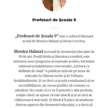
Profesori de Școala 9
„Profesori de Școala 9”
este o rubrică bilunară
scrisă de Monica Halaszi și Horia Corcheș.
Monica Halaszi
lucrează în domeniul educației de
30 de ani. Predă limba și literatura română, este
autoarea unor programe și manuale școlare, formator
național și inițiatoarea concursului „Lectura ca
abilitate de viață”. A publicat articole pe teme de
educație în Dilema veche și în Tribuna
învățământului. Și-ar dori ca școala românească să se
recredibilizeze, iar vocea profilor să conteze cu
adevărat. Nu crede că i s-ar fi potrivit o altă profesie,
urăște când i se spune că este dascăl și și-ar dori să
călătorească mai mult. Și fiindcă îi place să analizeze
diverse aspecte din domeniul educației, s-a decis să