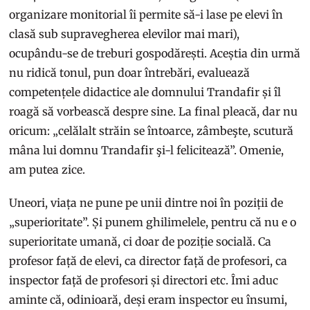
organizare monitorial îi permite să-i lase pe elevi în
clasă sub supravegherea elevilor mai mari),
ocupându-se de treburi gospodărești. Aceștia din urmă
nu ridică tonul, pun doar întrebări, evaluează
competențele didactice ale domnului Trandafir și îl
roagă să vorbească despre sine. La final pleacă, dar nu
oricum: „celălalt străin se întoarce, zâmbeşte, scutură
mâna lui domnu Trandafir şi-l felicitează”. Omenie,
am putea zice.
Uneori, viața ne pune pe unii dintre noi în poziții de
„superioritate”. Și punem ghilimelele, pentru că nu e o
superioritate umană, ci doar de poziție socială. Ca
profesor față de elevi, ca director față de profesori, ca
inspector față de profesori și directori etc. Îmi aduc
aminte că, odinioară, deși eram inspector eu însumi,