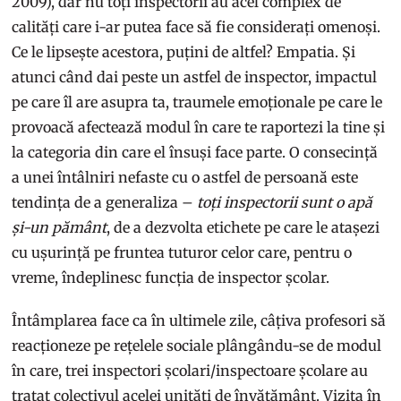
2009), dar nu toți inspectorii au acel complex de
calități care i-ar putea face să fie considerați omenoși.
Ce le lipsește acestora, puțini de altfel? Empatia. Și
atunci când dai peste un astfel de inspector, impactul
pe care îl are asupra ta, traumele emoționale pe care le
provoacă afectează modul în care te raportezi la tine și
la categoria din care el însuși face parte. O consecință
a unei întâlniri nefaste cu o astfel de persoană este
tendința de a generaliza –
toți inspectorii sunt o apă
și-un pământ
, de a dezvolta etichete pe care le atașezi
cu ușurință pe fruntea tuturor celor care, pentru o
vreme, îndeplinesc funcția de inspector școlar.
Întâmplarea face ca în ultimele zile, câțiva profesori să
reacționeze pe rețelele sociale plângându-se de modul
în care, trei inspectori școlari/inspectoare școlare au
tratat colectivul acelei unități de învățământ. Vizita în