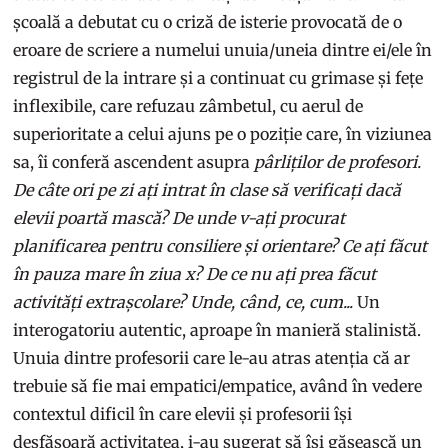
școală a debutat cu o criză de isterie provocată de o
eroare de scriere a numelui unuia/uneia dintre ei/ele în
registrul de la intrare și a continuat cu grimase și fețe
inflexibile, care refuzau zâmbetul, cu aerul de
superioritate a celui ajuns pe o poziție care, în viziunea
sa, îi conferă ascendent asupra
pârliților de profesori.
De câte ori pe zi ați intrat în clase să verificați dacă
elevii poartă mască? De unde v-ați procurat
planificarea pentru consiliere și orientare? Ce ați făcut
în pauza mare în ziua x? De ce nu ați prea făcut
activități extrașcolare? Unde, când, ce, cum...
Un
interogatoriu autentic, aproape în manieră stalinistă.
Unuia dintre profesorii care le-au atras atenția că ar
trebuie să fie mai empatici/empatice, având în vedere
contextul dificil în care elevii și profesorii își
desfășoară activitatea, i-au sugerat să își găsească un