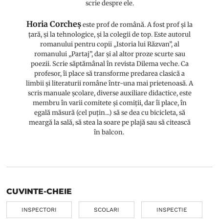
scrie despre ele.
Horia Corcheș
este prof de română. A fost prof și la
țară, și la tehnologice, și la colegii de top. Este autorul
romanului pentru copii „Istoria lui Răzvan”, al
romanului „Partaj”, dar și al altor proze scurte sau
poezii. Scrie săptămânal în revista Dilema veche. Ca
profesor, îi place să transforme predarea clasică a
limbii și literaturii române într-una mai prietenoasă. A
scris manuale școlare, diverse auxiliare didactice, este
membru în varii comitete și comiții, dar îi place, în
egală măsură (cel puțin...) să se dea cu bicicleta, să
meargă la sală, să stea la soare pe plajă sau să citească
în balcon.
CUVINTE-CHEIE
INSPECTORI
SCOLARI
INSPECTIE