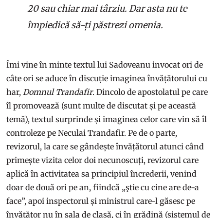
20 sau chiar mai târziu. Dar asta nu te
împiedică să-ți păstrezi omenia.
Îmi vine în minte textul lui Sadoveanu invocat ori de
câte ori se aduce în discuție imaginea învățătorului cu
har,
Domnul Trandafir
. Dincolo de apostolatul pe care
îl promovează (sunt multe de discutat și pe această
temă), textul surprinde și imaginea celor care vin să îl
controleze pe Neculai Trandafir. Pe de o parte,
revizorul, la care se gândește învățătorul atunci când
primește vizita celor doi necunoscuți, revizorul care
aplică în activitatea sa principiul încrederii, venind
doar de două ori pe an, fiindcă „ştie cu cine are de-a
face”, apoi inspectorul și ministrul care-l găsesc pe
învățător nu în sala de clasă, ci în grădină (sistemul de