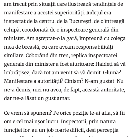
am trecut prin situații care ilustrează tendințele de
manifestare a acestei superiorități. Județul era
inspectat de la centru, de la București, de o întreagă
echipă, coordonată de o inspectoare generală din
minister. Am așteptat-o la gară, împreună cu colega
mea de breaslă, cu care aveam responsabilități
similare. Coborând din tren, replica inspectoarei
generale din minister a fost aiuritoare: Haideți să vă
îmbrățișez, dacă tot am venit să vă demit. Glumă?
Manifestare a autorității? Cinism? N-am gustat. Nu
ne-a demis, nici nu avea, de fapt, această autoritate,
dar ne-a lăsat un gust amar.
Ce vrem să spunem? Pe orice poziție te-ai afla, să fii
om e cel mai ușor lucru. Inspectorii, prin natura
funcției lor, au un job foarte dificil, deși percepția