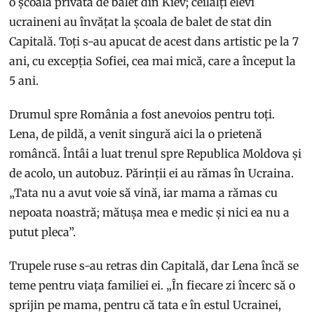
o școală privată de balet din Kiev; ceilalți elevi
ucraineni au învățat la școala de balet de stat din
Capitală. Toți s-au apucat de acest dans artistic pe la 7
ani, cu excepția Sofiei, cea mai mică, care a început la
5 ani.
Drumul spre România a fost anevoios pentru toți.
Lena, de pildă, a venit singură aici la o prietenă
româncă. Întâi a luat trenul spre Republica Moldova și
de acolo, un autobuz. Părinții ei au rămas în Ucraina.
„Tata nu a avut voie să vină, iar mama a rămas cu
nepoata noastră; mătușa mea e medic și nici ea nu a
putut pleca”.
Trupele ruse s-au retras din Capitală, dar Lena încă se
teme pentru viața familiei ei. „În fiecare zi încerc să o
sprijin pe mama, pentru că tata e în estul Ucrainei,