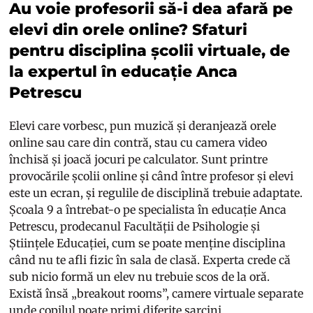
Au voie profesorii să-i dea afară pe
elevi din orele online? Sfaturi
pentru disciplina școlii virtuale, de
la expertul în educație Anca
Petrescu
Elevi care vorbesc, pun muzică și deranjează orele
online sau care din contră, stau cu camera video
închisă și joacă jocuri pe calculator. Sunt printre
provocările școlii online și când între profesor și elevi
este un ecran, și regulile de disciplină trebuie adaptate.
Școala 9 a întrebat-o pe specialista în educație Anca
Petrescu, prodecanul Facultății de Psihologie și
Științele Educației, cum se poate menține disciplina
când nu te afli fizic în sala de clasă. Experta crede că
sub nicio formă un elev nu trebuie scos de la oră.
Există însă „breakout rooms”, camere virtuale separate
unde copilul poate primi diferite sarcini.