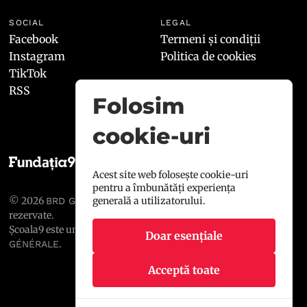
SOCIAL
LEGAL
Facebook
Termeni și condiții
Instagram
Politica de cookies
TikTok
RSS
Folosim
cookie-uri
Acest site web folosește cookie-uri
pentru a îmbunătăți experiența
© 2026
, toate drepturile
generală a utilizatorului.
BRD GROUPE SOCIÉTÉ GÉNÉRALE
rezervate.
Școala9 este un proiect susținut de
BRD GROUPE SOCIÉTÉ
Doar esențiale
.
GÉNÉRALE
Acceptă toate