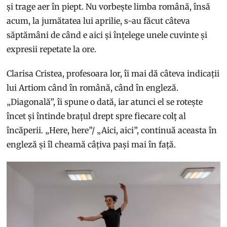
și trage aer în piept. Nu vorbește limba română, însă
acum, la jumătatea lui aprilie, s-au făcut câteva
săptămâni de când e aici și înțelege unele cuvinte și
expresii repetate la ore.
Clarisa Cristea, profesoara lor, îi mai dă câteva indicații
lui Artiom când în română, când în engleză.
„Diagonală”, îi spune o dată, iar atunci el se rotește
încet și întinde brațul drept spre fiecare colț al
încăperii. „Here, here”/ „Aici, aici”, continuă aceasta în
engleză și îl cheamă câțiva pași mai în față.