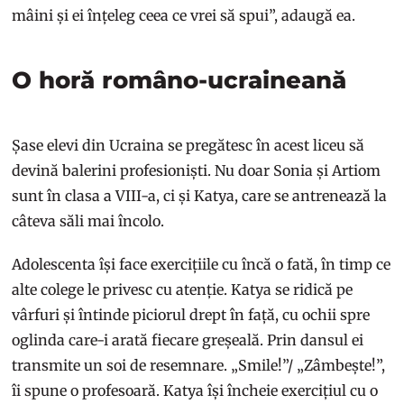
mâini și ei înțeleg ceea ce vrei să spui”, adaugă ea.
O horă româno-ucraineană
Șase elevi din Ucraina se pregătesc în acest liceu să
devină balerini profesioniști. Nu doar Sonia și Artiom
sunt în clasa a VIII-a, ci și Katya, care se antrenează la
câteva săli mai încolo.
Adolescenta își face exercițiile cu încă o fată, în timp ce
alte colege le privesc cu atenție. Katya se ridică pe
vârfuri și întinde piciorul drept în față, cu ochii spre
oglinda care-i arată fiecare greșeală. Prin dansul ei
transmite un soi de resemnare. „Smile!”/ „Zâmbește!”,
îi spune o profesoară. Katya își încheie exercițiul cu o