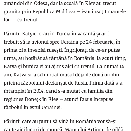
amândoi din Odesa, dar la școală în Kiev au trecut
granița prin Republica Moldova – i-au însoțit mamele
lor – cu trenul.
Părinții Katyiei erau în Turcia în vacanță și ar fi
trebuit să ia avionul spre Ucraina pe 24 februarie, în
prima zi a invaziei rusești. Îngrijorați de ce-ar putea
urma, au hotărât să rămână în România; la scurt timp,
Katya și bunica ei au ajuns aici cu trenul. La numai 14
ani, Katya și-a schimbat orașul deja de două ori din
pricina războiului declanșat de Rusia. Prima dată s-a
întâmplat în 2014, când s-a mutat cu familia din
regiunea Donețk în Kiev – atunci Rusia începuse
războiul în estul Ucrainei.
Părinții care au putut să vină în România vor să-și
caute aici locuri de muncă. Mama lui Artiom, de pildă,