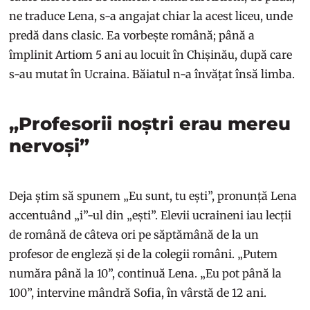
ne traduce Lena, s-a angajat chiar la acest liceu, unde
predă dans clasic. Ea vorbește română; până a
împlinit Artiom 5 ani au locuit în Chișinău, după care
s-au mutat în Ucraina. Băiatul n-a învățat însă limba.
„Profesorii noștri erau mereu
nervoși”
Deja știm să spunem „Eu sunt, tu ești”, pronunță Lena
accentuând „i”-ul din „ești”. Elevii ucraineni iau lecții
de română de câteva ori pe săptămână de la un
profesor de engleză și de la colegii români. „Putem
număra până la 10”, continuă Lena. „Eu pot până la
100”, intervine mândră Sofia, în vârstă de 12 ani.