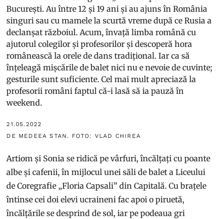
București. Au între 12 și 19 ani și au ajuns în România
singuri sau cu mamele la scurtă vreme după ce Rusia a
declanșat războiul. Acum, învață limba română cu
ajutorul colegilor și profesorilor și descoperă hora
românească la orele de dans tradițional. Iar ca să
înțeleagă mișcările de balet nici nu e nevoie de cuvinte;
gesturile sunt suficiente. Cel mai mult apreciază la
profesorii români faptul că-i lasă să ia pauză în
weekend.
21.05.2022
DE MEDEEA STAN. FOTO: VLAD CHIREA
Artiom și Sonia se ridică pe vârfuri, încălțați cu poante
albe și cafenii, în mijlocul unei săli de balet a Liceului
de Coregrafie „Floria Capsali” din Capitală. Cu brațele
întinse cei doi elevi ucraineni fac apoi o piruetă,
încălțările se desprind de sol, iar pe podeaua gri