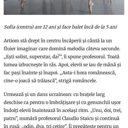
Sofia (centru) are 12 ani și face balet încă de la 5 ani
Artiom stă drept în centru încăperii și cântă la un
fluier imaginar care domină melodia câteva secunde.
„Ești solist, superstar, da?”, îi spune profesorul. Toată
lumea izbucnește în râs. Apoi, elevii se iau de mână și
fac pași înainte și înapoi. „Asta-i hora românească,
cine-o joacă să trăiască”, strigă româncele.
Urmează și un dans ucrainean: cu brațele larg
deschise ca pentru o îmbrățișare și cu genunchii ușor
îndoiți elevii înaintează în același ritm. „Unu, doi, trei,
patru”, numără profesorul Claudiu Staicu și continuă
în rusă: „odin, dva, tri cetire”. Îi pregătește pentru un