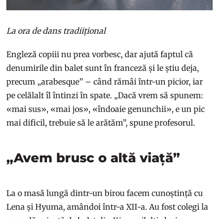
La ora de dans tradiițional
Engleză copiii nu prea vorbesc, dar ajută faptul că
denumirile din balet sunt în franceză și le știu deja,
precum „arabesque” – când rămâi într-un picior, iar
pe celălalt îl întinzi în spate. „Dacă vrem să spunem:
«mai sus», «mai jos», «îndoaie genunchii», e un pic
mai dificil, trebuie să le arătăm”, spune profesorul.
„Avem brusc o altă viață”
La o masă lungă dintr-un birou facem cunoștință cu
Lena și Hyuma, amândoi într-a XII-a. Au fost colegi la