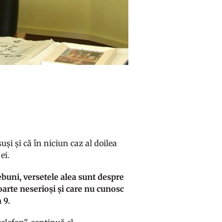
uși și că în niciun caz al doilea
ei.
ebuni, versetele alea sunt despre
oarte neserioși și care nu cunosc
 9.