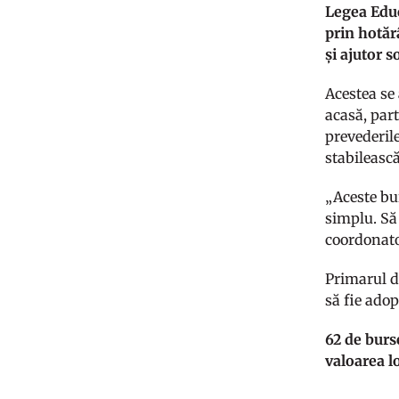
Legea Educ
prin hotăr
și ajutor s
Acestea se 
acasă, par
prevederile
stabilească
„Aceste bur
simplu. Să 
coordonato
Primarul di
să fie adop
62 de burs
valoarea lo