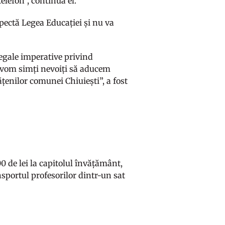
elefon”, continuă el.
pectă Legea Educației și nu va
r legale imperative privind
e vom simți nevoiți să aducem
ățenilor comunei Chiuiești”, a fost
00 de lei la capitolul învățământ,
nsportul profesorilor dintr-un sat