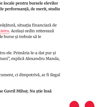
le locale pentru bursele elevilor
 de performanță, de merit, studiu
nvățătură, situația financiară de
istru
. Același ordin reiterează
e burse și trebuie să le
ru ele. Primăria le-a dat pur și
t, bani”, explică Alexandru Manda,
ument, ci dimpotrivă, ar fi ilegal
ne Gavril Mihuț. Nu știe însă