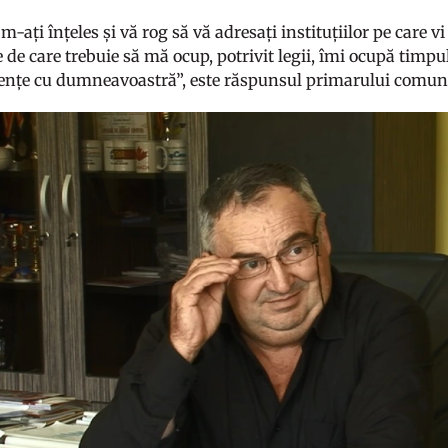
că m-ați înțeles și vă rog să vă adresați instituțiilor pe care 
de care trebuie să mă ocup, potrivit legii, îmi ocupă timpul
nțe cu dumneavoastră”, este răspunsul primarului comunei