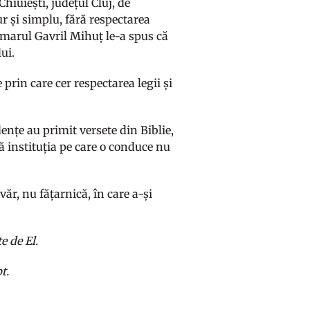
iuiești, județul Cluj, de
r și simplu, fără respectarea
primarul Gavril Mihuț le-a spus că
ui.
 prin care cer respectarea legii și
ențe au primit versete din Biblie,
ă instituția pe care o conduce nu
r, nu fățarnică, în care a-și
e de El.
t.