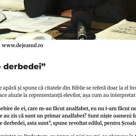
o: www.dejeanul.ro
e derbedei”
 apără și spune că citatele din Biblie se referă doar la el îns
ace aluzie la reprezentanții elevilor, așa cum au interpretat 
ebire de ei, care m-au făcut analfabet, eu nu i-am făcut n
e au zis că sunt un primar analfabet? Sunt niște oameni f
e derbedei, asta sunt”, spune revoltat edilul, pentru Școala