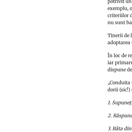
potrivit u
exemplu, o
criteriilor
nu sunt ban
Tinerii de 
adoptarea 
În loc de 
iar primar
dispune de
„Conduita 
dorii (sic!
1. Supuneț
2. Răspund
3. Bâta di