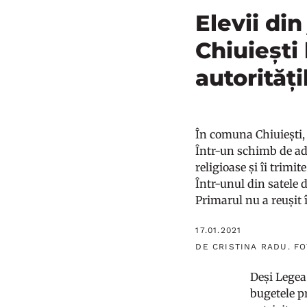
Elevii din
Chiuiești
autorităț
În comuna Chiuiești, C
Într-un schimb de adre
religioase și îi trimi
Într-unul din satele d
Primarul nu a reușit
17.01.2021
DE CRISTINA RADU. FO
Deși Legea 
bugetele pr