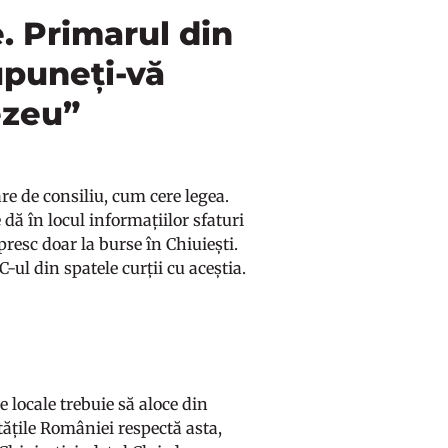
e. Primarul din
upuneți-vă
ezeu”
âre de consiliu, cum cere legea.
 dă în locul informațiilor sfaturi
presc doar la burse în Chiuiești.
-ul din spatele curții cu aceștia.
e locale trebuie să aloce din
tățile României respectă asta,