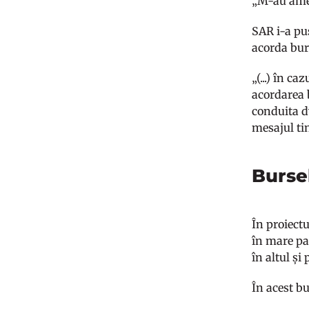
„M-au amen
SAR i-a pu
acorda bur
„(...) în c
acordarea 
conduita dv
mesajul tin
Burse
În proiectu
în mare par
în altul și
În acest bu