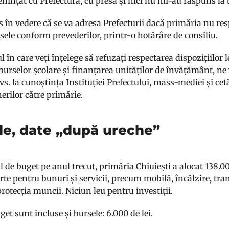
ințat cu Prefectura, cu presa și nici nu mi-au răspuns la t
s în vedere că se va adresa Prefecturii dacă primăria nu res
sele conform prevederilor, printr-o hotărâre de consiliu.
azul în care veți înțelege să refuzați respectarea dispozițiilo
burselor școlare și finanțarea unităților de învățământ, n
s. la cunoștința Instituției Prefectului, mass-mediei și cet
erilor către primărie.
le, date „după ureche”
l de buget pe anul trecut, primăria Chiuiești a alocat 138.0
te pentru bunuri și servicii, precum mobilă, încălzire, tra
 protecția muncii. Niciun leu pentru investiții.
get sunt incluse și bursele: 6.000 de lei.