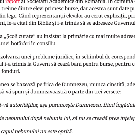
nui
raport
al Societății Academice din România. În comuna Ch
 treime dintre elevi primesc burse, dar acestea sunt date pu
 din lege. Când reprezentanții elevilor au cerut explicații, 
i, le-a citat din Biblie și i-a trimis să se adreseze Guvernul
la „Școli curate” au insistat la primărie cu mai multe adrese
unei hotărâri în consiliu.
rezolvarea unei probleme juridice, în schimbul de corespond
ul i-a trimis la Guvern să ceară bani pentru burse, pentru c
 fonduri.
mea se bazează pe frica de Dumnezeu, munca cinstită, adevă
) să vă spun și dumneavoastră o parte din trei versete:
i-vă autorităților, așa poruncește Dumnezeu, fiind îngăduit
e nebunului după nebunia lui, să nu se creadă prea înțelep
n capul nebunului nu este oprită.