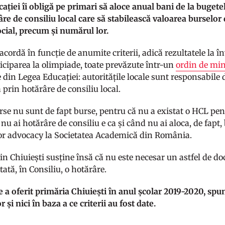
ației îi obligă pe primari să aloce anual bani de la bugete
âre de consiliu local care să stabilească valoarea burselor
ocial, precum și numărul lor.
acordă în funcție de anumite criterii, adică rezultatele la î
ticiparea la olimpiade, toate prevăzute într-un
ordin de min
 din Legea Educației: autoritățile locale sunt responsabile d
 prin hotărâre de consiliu local.
se nu sunt de fapt burse, pentru că nu a existat o HCL pent
nu ai hotărâre de consiliu e ca și când nu ai aloca, de fap
r advocacy la Societatea Academică din România.
n Chiuiești susține însă că nu este necesar un astfel de doc
tată, în Consiliu, o hotărâre.
e a oferit primăria Chiuiești în anul școlar 2019-2020, spu
r și nici în baza a ce criterii au fost date.