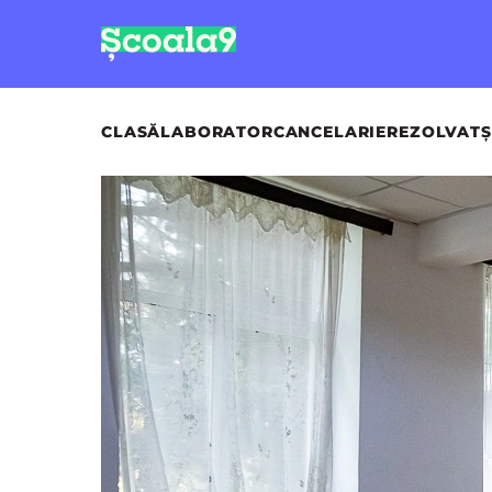
CLASĂ
LABORATOR
CANCELARIE
REZOLVAT
Ș