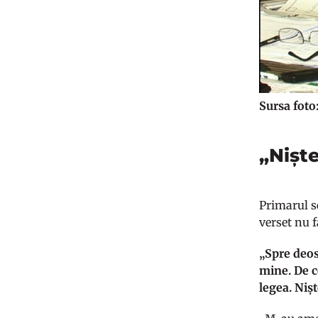
Sursa fot
„Nișt
Primarul se
verset nu f
„Spre deos
mine. De c
legea. Nișt