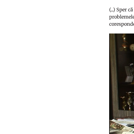
(...) Sper 
problemele 
coresponde