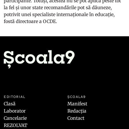
participante. Totuși, acestea nu se pot aplica peste tot
la fel și unor state recomandările pot să dăuneze,
potrivit unei specialiste internaționale în educație,
fostă directoare a OCDE.
EDITORIAL
ȘCOALA9
Clasă
Manifest
Laborator
Redacția
Cancelarie
Contact
REZOLVAT