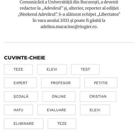
Comunicării a Universității din București, a devenit
redactor la „Adevărul” și, ulterior, reporter al ediției
„Weekend Adevărul”. S-a alăturat echipei „Libertatea”
în vara anului 2021 și poate fi găsită la
adelina.maracine@ringier.ro.
CUVINTE-CHEIE
TEZE
ELEVI
TEST
EXPERT
PROFESOR
PETITIE
ȘCOALĂ
ONLINE
CRISTIAN
HATU
EVALUARE
ELEVI
ELIMINARE
TEZE