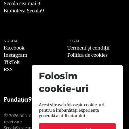
Școala cea mai 9
Biblioteca Școala9
SOCIAL
LEGAL
Facebook
Termeni și condiții
Instagram
Politica de cookies
TikTok
RSS
Folosim
cookie-uri
Acest site web folosește cookie-uri
pentru a îmbunătăți experiența
© 2026
, toate drepturile
generală a utilizatorului.
BRD GROUPE SOCIÉTÉ GÉNÉRALE
rezervate.
Școala9 este un proiect susținut de
BRD GROUPE SOCIÉTÉ