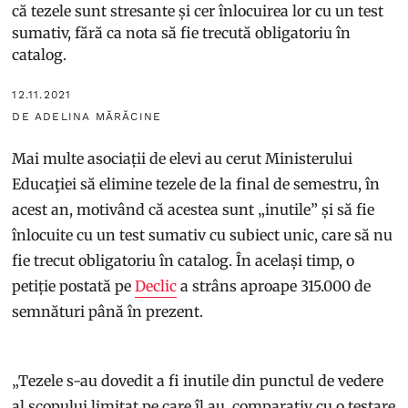
că tezele sunt stresante și cer înlocuirea lor cu un test
sumativ, fără ca nota să fie trecută obligatoriu în
catalog.
12.11.2021
DE ADELINA MĂRĂCINE
Mai multe asociații de elevi au cerut Ministerului
Educaţiei să elimine tezele de la final de semestru, în
acest an, motivând că acestea sunt „inutile” și să fie
înlocuite cu un test sumativ cu subiect unic, care să nu
fie trecut obligatoriu în catalog. În același timp, o
petiție postată pe
Declic
a strâns aproape 315.000 de
semnături până în prezent.
„Tezele s-au dovedit a fi inutile din punctul de vedere
al scopului limitat pe care îl au, comparativ cu o testare