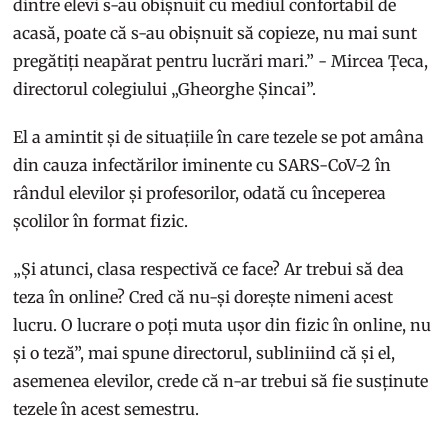
dintre elevi s-au obișnuit cu mediul confortabil de
acasă, poate că s-au obișnuit să copieze, nu mai sunt
pregătiți neapărat pentru lucrări mari.” - Mircea Țeca,
directorul colegiului „Gheorghe Șincai”.
El a amintit și de situațiile în care tezele se pot amâna
din cauza infectărilor iminente cu SARS-CoV-2 în
rândul elevilor și profesorilor, odată cu începerea
școlilor în format fizic.
„Și atunci, clasa respectivă ce face? Ar trebui să dea
teza în online? Cred că nu-și dorește nimeni acest
lucru. O lucrare o poți muta ușor din fizic în online, nu
și o teză”, mai spune directorul, subliniind că și el,
asemenea elevilor, crede că n-ar trebui să fie susținute
tezele în acest semestru.