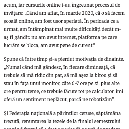
acum, iar cursurile online i-au îngreunat procesul de
învățare: „Când am aflat, în martie 2020, că o să facem
școală online, am fost ușor speriată. În perioada ce a
urmat, am întâmpinat mai multe dificultăți decât m-
aș fi gândit: nu am avut internet, platforma pe care
lucrăm se bloca, am avut pene de curent.”
Spune că între timp și-a pierdut motivația de dinainte.
„Numai când mă gândesc, în fiecare dimineață, că
trebuie să mă ridic din pat, să mă așez la birou și să
stau în fața unui monitor, câte 6-7 ore pe zi, plus alte
ore pentru teme, ce trebuie făcute tot pe calculator, îmi
oferă un sentiment neplăcut, parcă ne robotizăm”.
Și Federația națională a părinților ceruse, săptămâna
trecută, renunțarea la tezele de la finalul semestrului,