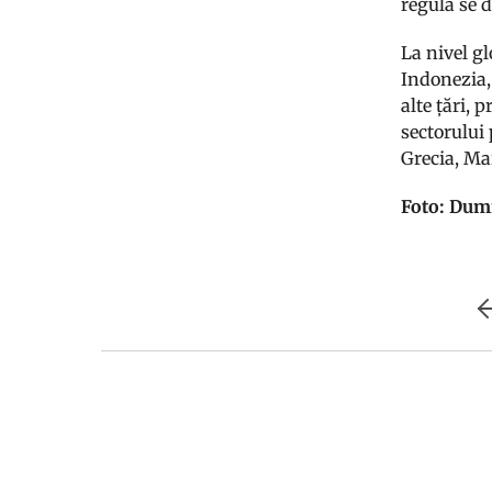
regulă se d
La nivel gl
Indonezia,
alte țări, 
sectorului
Grecia, Ma
Foto: Dum