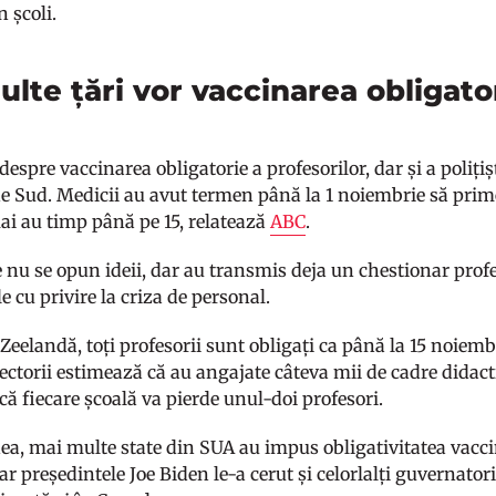
n școli.
ulte țări vor vaccinarea obligato
despre vaccinarea obligatorie a profesorilor, dar și a polițiș
de Sud. Medicii au avut termen până la 1 noiembrie să prim
mai au timp până pe 15, relatează
ABC
.
e nu se opun ideii, dar au transmis deja un chestionar prof
le cu privire la criza de personal.
Zeelandă, toți profesorii sunt obligați ca până la 15 noiemb
rectorii estimează că au angajate câteva mii de cadre didac
ică fiecare școală va pierde unul-doi profesori.
a, mai multe state din SUA au impus obligativitatea vaccin
iar președintele Joe Biden le-a cerut și celorlalți guvernatori 