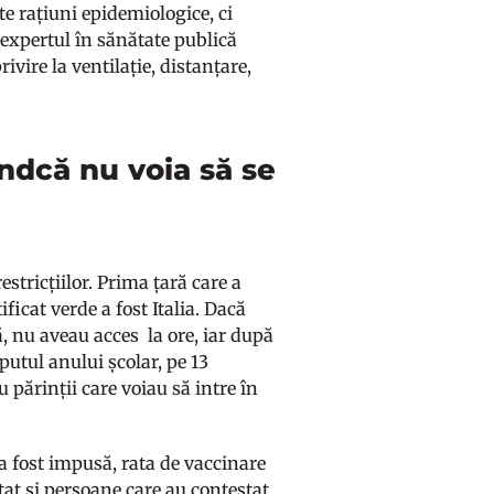
e rațiuni epidemiologice, ci
 expertul în sănătate publică
ivire la ventilație, distanțare,
indcă nu voia să se
stricțiilor. Prima țară care a
ificat verde a fost Italia. Dacă
ă, nu aveau acces la ore, iar după
eputul anului școlar, pe 13
 părinții care voiau să intre în
a fost impusă, rata de vaccinare
tat și persoane care au contestat