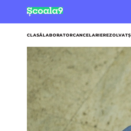
CLASĂ
LABORATOR
CANCELARIE
REZOLVAT
Ș