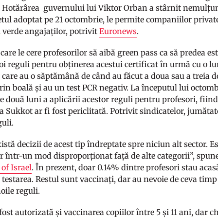
 Hotărârea guvernului lui Viktor Orban a stârnit nemulțum
tul adoptat pe 21 octombrie, le permite companiilor private 
l verde angajaților, potrivit
Euronews
.
 care le cere profesorilor să aibă green pass ca să predea est
oi reguli pentru obținerea acestui certificat în urmă cu o 
 care au o săptămână de când au făcut a doua sau a treia d
rin boală și au un test PCR negativ. La începutul lui octomb
două luni a aplicării acestor reguli pentru profesori, fiind
 Sukkot ar fi fost periclitată. Potrivit sindicatelor, jumăta
guli.
stă decizii de acest tip îndreptate spre niciun alt sector. 
r într-un mod disproporționat față de alte categorii”, spune
of Israel
. În prezent, doar 0.14% dintre profesori stau acas
i testarea. Restul sunt vaccinați, dar au nevoie de ceva timp
oile reguli.
 fost autorizată și vaccinarea copiilor între 5 și 11 ani, dar 