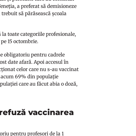
eneția, a preferat să demisioneze
u trebuit să părăsească școala
 la toate categoriile profesionale,
e pe 15 octombrie.
de obligatoriu pentru cadrele
ost date afară. Apoi accesul în
icționat celor care nu s-au vaccinat
are acum 69% din populație
ulației care au făcut abia o doză,
 refuză vaccinarea
oriu pentru profesori de la 1