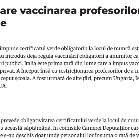
 care vaccinarea profesorilo
ie
 impune certificatul verde obligatoriu la locul de muncă es
 au introdus deja regula vaccinării obligatorii a anumitor ca
ri publici. Italia este prima țară din lume care a impus vacc
privat. A început însă cu restricționarea profesorilor de a in
ceput școala. A fost urmată de alte țări, precum Ungaria, I
SUA.
 prevede obligativitatea certificatului verde la locul de mu
u această săptămână, în comisiile Camerei Deputaților care
ile s-au deschis doar unde personalul lor însuma o rată de