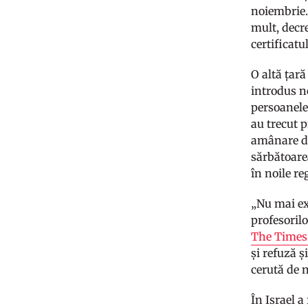
noiembrie.
mult, decre
certificatu
O altă țară
introdus n
persoanele
au trecut p
amânare de 
sărbătoarea
în noile re
„Nu mai exi
profesorilo
The Times 
și refuză ș
cerută de n
În Israel a