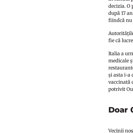
decizia. O
după 17 ani
fiindcă nu 
Autoritățil
fie că lucr
Italia a ur
medicale și
restaurante
și asta i-
vaccinată 
potrivit O
Doar 0
Vecinii noș