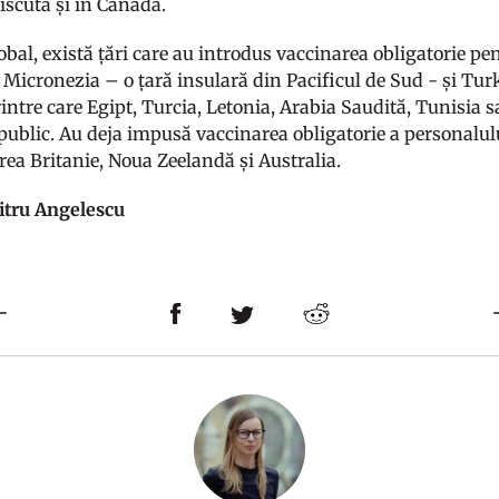
iscută și în Canada.
obal, există țări care au introdus vaccinarea obligatorie pe
 Micronezia – o țară insulară din Pacificul de Sud - și Tu
printre care Egipt, Turcia, Letonia, Arabia Saudită, Tunisi
 public. Au deja impusă vaccinarea obligatorie a personalulu
rea Britanie, Noua Zeelandă și Australia.
itru Angelescu