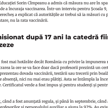
Educației Sorin Cîmpeanu a admis că măsura nu are în spat
 de a încuraja vaccinarea. Într-un interviu pentru Școala 9,
echeș a explicat că autoritățile ar trebui să ia măsuri cu pr
stare, nu la rata vaccinării.
sionat după 17 ani la catedră fi
zeze
u fost mai hotărâte decât România cu privire la impunerea re
trarea la ore se va face doar dacă profesorii prezintă un cert
prezentau dovada vaccinării, testării sau trecerii prin boal
de absență, nici nu mai erau plătiți. Asta se întâmpla la înc
 Certificatul verde a fost impus și pentru studenți și pentru
, când a fost anunțată regula, și până în septembrie, când 
rofesorilor și personalului auxiliar a ajuns la 92%. Au exis