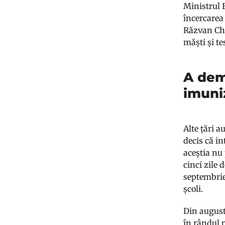
Ministrul 
încercarea
Răzvan Cher
măști și te
A demi
imuni
Alte țări a
decis că in
aceștia nu 
cinci zile 
septembrie.
școli.
Din august
în rândul p