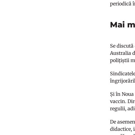
periodică î
Mai m
Se discută 
Australia 
polițiștii 
Sindicatel
îngrijorări
Și în Noua 
vaccin. Di
regulii, ad
De asemene
didactice, 