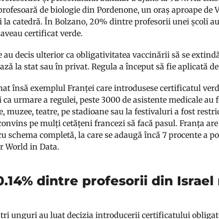
 profesoară de biologie din Pordenone, un oraș aproape de V
 la catedră. În Bolzano, 20% dintre profesorii unei școli a
aveau certificat verde.
e au decis ulterior ca obligativitatea vaccinării să se extindă
ează la stat sau în privat. Regula a început să fie aplicată d
mat însă exemplul Franței care introdusese certificatul ver
 ca urmare a regulei, peste 3000 de asistente medicale au f
, muzee, teatre, pe stadioane sau la festivaluri a fost restr
a convins pe mulți cetățeni francezi să facă pasul. Franța 
cu schema completă, la care se adaugă încă 7 procente a pop
ur World in Data.
.14% dintre profesorii din Israel
tri unguri au luat decizia introducerii certificatului obligat