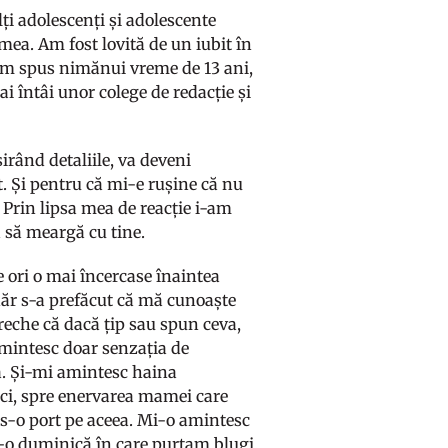
ți adolescenți și adolescente
mea. Am fost lovită de un iubit în
 am spus nimănui vreme de 13 ani,
i întâi unor colege de redacție și
irând detaliile, va deveni
t. Și pentru că mi-e rușine că nu
e. Prin lipsa mea de reacție i-am
a să meargă cu tine.
e ori o mai încercase înaintea
ânăr s-a prefăcut că mă cunoaște
eche că dacă țip sau spun ceva,
amintesc doar senzația de
a. Și-mi amintesc haina
nci, spre enervarea mamei care
c s-o port pe aceea. Mi-o amintesc
tr-o duminică în care purtam blugi,