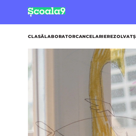
CLASĂ
LABORATOR
CANCELARIE
REZOLVAT
Ș