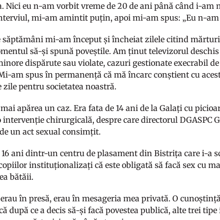
a. Nici eu n-am vorbit vreme de 20 de ani până când i-am 
interviul, mi-am amintit puțin, apoi mi-am spus: „Eu n-am 
 săptămâni mi-am început și încheiat zilele citind mărturii
entul să-și spună poveștile. Am ținut televizorul deschis 
inore dispărute sau violate, cazuri gestionate execrabil de c
 Mi-am spus în permanență că mă încarc conștient cu acest
 zile pentru societatea noastră.
 mai apărea un caz. Era fata de 14 ani de la Galați cu picioa
o intervenție chirurgicală, despre care directorul DGASPC G
 de un act sexual consimțit.
 16 ani dintr-un centru de plasament din Bistrița care i-a s
copiilor instituționalizați că este obligată să facă sex cu 
a bătăii.
 erau în presă, erau în mesageria mea privată. O cunoștință
ă după ce a decis să-și facă povestea publică, alte trei tipe i