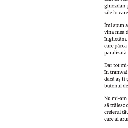
ghiozdan ș
zile în ca
Îmi spun as
vina mea de
înghețăm. 
care părea 
paralizată 
Dar tot mi-
în tramvai,
dacă aș fi 
butonul de 
Nu mi-am d
să trăiesc 
creierul tă
care ai ar