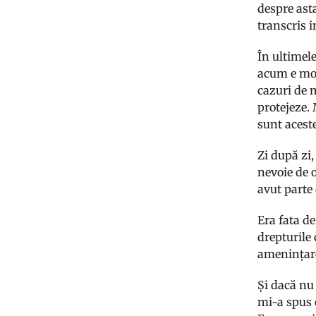
despre ast
transcris 
În ultimele
acum e mom
cazuri de m
protejeze.
sunt aceste
Zi după zi,
nevoie de 
avut parte
Era fata de
drepturile 
amenințare
Și dacă nu
mi-a spus c