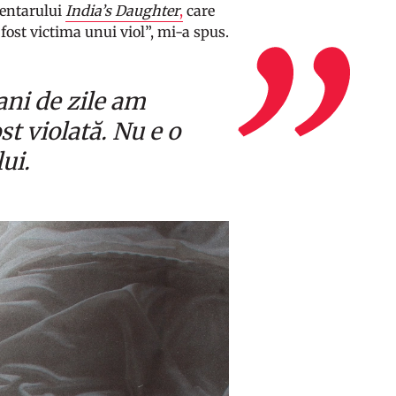
mentarului
India’s Daughter
,
care
fost victima unui viol”, mi-a spus.
ani de zile am
t violată. Nu e o
lui.