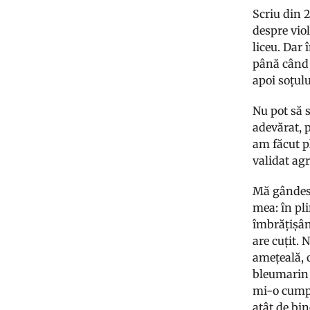
Scriu din 
despre viol
liceu. Dar
până când 
apoi soțul
Nu pot să 
adevărat, 
am făcut pl
validat agr
Mă gândesc 
mea: în pli
îmbrățișân
are cuțit.
amețeală, 
bleumarin 
mi-o cumpăr
atât de bin