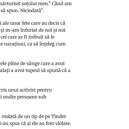
mărturisit soțului meu.” Când am
să spun. Niciodată”.
 ale unor fete care au decis că
și m-am înfuriat de noi și noi
ei care ar fi trebuit să le
e narațiuni, ca să înțeleg cum
rele pline de sânge care a avut
alați a avut tupeul să spună că a
cris unui activist pentru
mai multe persoane sub
 violată de un tip de pe Tinder
-au spus că și ele au fost violate.