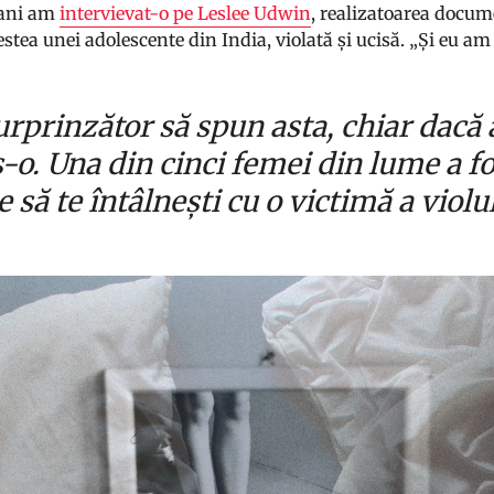
 ani am
intervievat-o pe Leslee Udwin
, realizatoarea docu
tea unei adolescente din India, violată și ucisă. „Și eu am 
urprinzător să spun asta, chiar dacă 
-o. Una din cinci femei din lume a fos
e să te întâlnești cu o victimă a violu