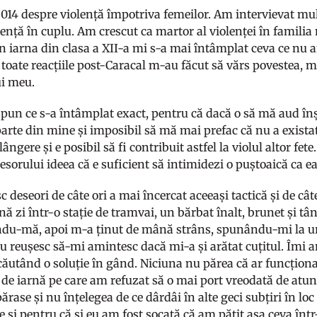
2014 despre violență împotriva femeilor. Am intervievat mul
ență în cuplu. Am crescut ca martor al violenței în familia 
 în iarna din clasa a XII-a mi s-a mai întâmplat ceva ce nu
toate reacțiile post-Caracal m-au făcut să vărs povestea, ma
ui meu.
spun ce s-a întâmplat exact, pentru că dacă o să mă aud înș
parte din mine și imposibil să mă mai prefac că nu a exista
ângere și e posibil să fi contribuit astfel la violul altor fet
esorului ideea că e suficient să intimidezi o puștoaică ca e
deseori de câte ori a mai încercat aceeași tactică și de cât
nă zi într-o stație de tramvai, un bărbat înalt, brunet și t
du-mă, apoi m-a ținut de mână strâns, spunându-mi la ur
 Nu reușesc să-mi amintesc dacă mi-a și arătat cuțitul. Îmi 
căutând o soluție în gând. Niciuna nu părea că ar funcțion
de iarnă pe care am refuzat să o mai port vreodată de atu
ase și nu înțelegea de ce dârdâi în alte geci subțiri în lo
e și pentru că și eu am fost șocată că am pățit așa ceva în