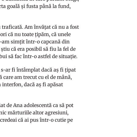
ta goală și fusta până la fund,
 traficată. Am învățat că nu a fost
 ori că nu toate țipăm, că unele
m-am simțit într-o capcană din
tiu că era posibil să fiu la fel de
ui să fac într-o astfel de situație.
 s-ar fi întâmplat dacă aș fi țipat
gă care am trecut cu el de mână,
 interfon, dacă aș fi apăsat
t de Ana adolescentă ca să pot
lnic mărturiile altor agresiuni,
 credeai că ai pus într-o cutie pe