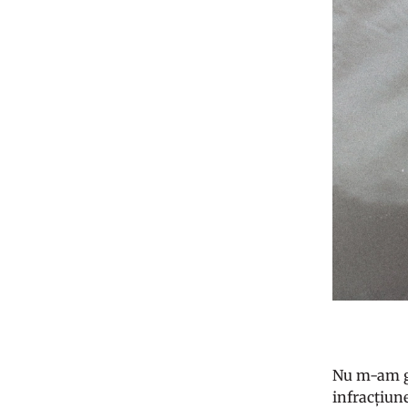
Nu m-am gân
infracțiun