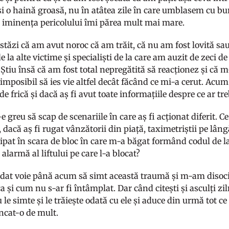
i o haină groasă, nu în atâtea zile în care umblasem cu bur
re iminența pericolului îmi părea mult mai mare.
tăzi că am avut noroc că am trăit, că nu am fost lovită sau
 la alte victime și specialiști de la care am auzit de zeci de
Știu însă că am fost total nepregătită să reacționez și că 
imposibil să ies vie altfel decât făcând ce mi-a cerut. Acum ș
de frică și dacă aș fi avut toate informațiile despre ce ar treb
e greu să scap de scenariile în care aș fi acționat diferit. Ce
 dacă aș fi rugat vânzătorii din piață, taximetriștii pe lân
țipat în scara de bloc în care m-a băgat formând codul de la
alarmă al liftului pe care l-a blocat?
at voie până acum să simt această traumă și m-am disocia
ca și cum nu s-ar fi întâmplat. Dar când citești și asculți zi
u le simte și le trăiește odată cu ele și aduce din urmă tot ce
uncat-o de mult.