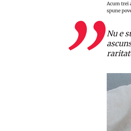
Acum trei
spune poves
Nu e s
ascuns
raritat