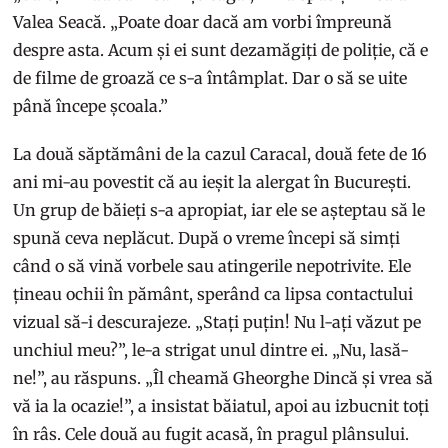
Valea Seacă. „Poate doar dacă am vorbi împreună
despre asta. Acum și ei sunt dezamăgiți de poliție, că e
de filme de groază ce s-a întâmplat. Dar o să se uite
până începe școala.”
La două săptămâni de la cazul Caracal, două fete de 16
ani mi-au povestit că au ieșit la alergat în București.
Un grup de băieți s-a apropiat, iar ele se așteptau să le
spună ceva neplăcut. După o vreme începi să simți
când o să vină vorbele sau atingerile nepotrivite. Ele
țineau ochii în pământ, sperând ca lipsa contactului
vizual să-i descurajeze. „Stați puțin! Nu l-ați văzut pe
unchiul meu?”, le-a strigat unul dintre ei. „Nu, lasă-
ne!”, au răspuns. „Îl cheamă Gheorghe Dincă și vrea să
vă ia la ocazie!”, a insistat băiatul, apoi au izbucnit toți
în râs. Cele două au fugit acasă, în pragul plânsului.