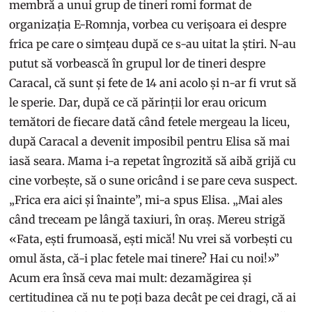
membră a unui grup de tineri romi format de
organizația E-Romnja, vorbea cu verișoara ei despre
frica pe care o simțeau după ce s-au uitat la știri. N-au
putut să vorbească în grupul lor de tineri despre
Caracal, că sunt și fete de 14 ani acolo și n-ar fi vrut să
le sperie. Dar, după ce că părinții lor erau oricum
temători de fiecare dată când fetele mergeau la liceu,
după Caracal a devenit imposibil pentru Elisa să mai
iasă seara. Mama i-a repetat îngrozită să aibă grijă cu
cine vorbește, să o sune oricând i se pare ceva suspect.
„Frica era aici și înainte”, mi-a spus Elisa. „Mai ales
când treceam pe lângă taxiuri, în oraș. Mereu strigă
«Fata, ești frumoasă, ești mică! Nu vrei să vorbești cu
omul ăsta, că-i plac fetele mai tinere? Hai cu noi!»”
Acum era însă ceva mai mult: dezamăgirea și
certitudinea că nu te poți baza decât pe cei dragi, că ai