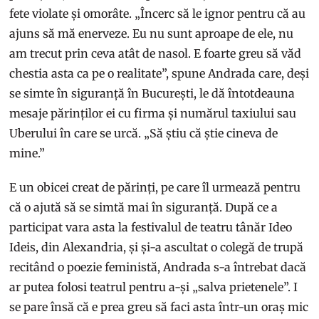
fete violate și omorâte. „Încerc să le ignor pentru că au
ajuns să mă enerveze. Eu nu sunt aproape de ele, nu
am trecut prin ceva atât de nasol. E foarte greu să văd
chestia asta ca pe o realitate”, spune Andrada care, deși
se simte în siguranță în București, le dă întotdeauna
mesaje părinților ei cu firma și numărul taxiului sau
Uberului în care se urcă. „Să știu că știe cineva de
mine.”
E un obicei creat de părinți, pe care îl urmează pentru
că o ajută să se simtă mai în siguranță. După ce a
participat vara asta la festivalul de teatru tânăr Ideo
Ideis, din Alexandria, și și-a ascultat o colegă de trupă
recitând o poezie feministă, Andrada s-a întrebat dacă
ar putea folosi teatrul pentru a-și „salva prietenele”. I
se pare însă că e prea greu să faci asta într-un oraș mic