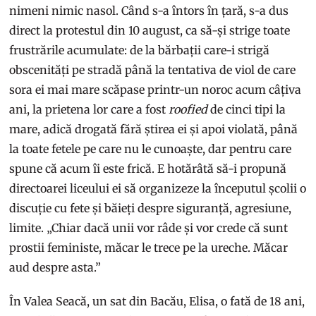
nimeni nimic nasol. Când s-a întors în țară, s-a dus
direct la protestul din 10 august, ca să-și strige toate
frustrările acumulate: de la bărbații care-i strigă
obscenități pe stradă până la tentativa de viol de care
sora ei mai mare scăpase printr-un noroc acum câțiva
ani, la prietena lor care a fost
roofied
de cinci tipi la
mare, adică drogată fără știrea ei și apoi violată, până
la toate fetele pe care nu le cunoaște, dar pentru care
spune că acum îi este frică. E hotărâtă să-i propună
directoarei liceului ei să organizeze la începutul școlii o
discuție cu fete și băieți despre siguranță, agresiune,
limite. „Chiar dacă unii vor râde și vor crede că sunt
prostii feministe, măcar le trece pe la ureche. Măcar
aud despre asta.”
În Valea Seacă, un sat din Bacău, Elisa, o fată de 18 ani,