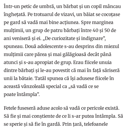
Într-un petic de umbră, un bărbat și un copil mâncau
înghețată. Pe trotuarul de vizavi, un băiat se cocoțase
pe gard să vadă mai bine acțiunea. Spre marginea
mulțimii, un grup de patru bărbați între 40 și 50 de
ani veniseră și ei. „De curiozitate și indignare”,
spuneau. Două adolescente s-au desprins din miezul
mulțimii care părea și mai gălăgioasă decât până
atunci și s-au apropiat de grup. Erau fiicele unuia
dintre bărbați și le-au povestit că mai în față săriseră
unii la bătaie. Tatăl spunea că își adusese fiicele în
această vânzoleală special ca „să vadă ce se
poate întâmpla”.
Fetele fuseseră aduse acolo să vadă ce pericole există.
Să fie și mai conștiente de ce li s-ar putea întâmpla. Să
se sperie și să fie în gardă. Prin țară, telefoanele