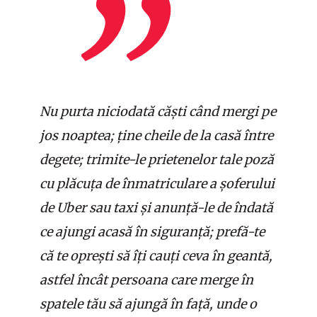
Nu purta niciodată căști când mergi pe
jos noaptea; ține cheile de la casă între
degete; trimite-le prietenelor tale poză
cu plăcuța de înmatriculare a șoferului
de Uber sau taxi și anunță-le de îndată
ce ajungi acasă în siguranță; prefă-te
că te oprești să îți cauți ceva în geantă,
astfel încât persoana care merge în
spatele tău să ajungă în față, unde o