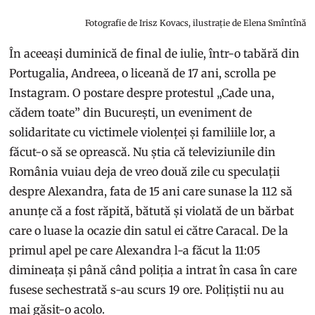
Fotografie de Irisz Kovacs, ilustrație de Elena Smîntînă
În aceeași duminică de final de iulie, într-o tabără din
Portugalia, Andreea, o liceană de 17 ani, scrolla pe
Instagram. O postare despre protestul „Cade una,
cădem toate” din București, un eveniment de
solidaritate cu victimele violenței și familiile lor, a
făcut-o să se oprească. Nu știa că televiziunile din
România vuiau deja de vreo două zile cu speculații
despre Alexandra, fata de 15 ani care sunase la 112 să
anunțe că a fost răpită, bătută și violată de un bărbat
care o luase la ocazie din satul ei către Caracal. De la
primul apel pe care Alexandra l-a făcut la 11:05
dimineața și până când poliția a intrat în casa în care
fusese sechestrată s-au scurs 19 ore. Polițiștii nu au
mai găsit-o acolo.