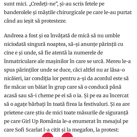
sunt mici. „Credeți-ne”, și-au scris fetele pe
banderolele și măștile chirurgicale pe care le-au purtat
când au ieșit să protesteze.
Andreea a fost și ea învățată de mică să nu umble
niciodată singură noaptea, să-și anunțe părinții cu
cine e și unde, să fie atentă la numerele de
înmatriculare ale mașinilor în care se urcă. Mereu le-a
spus părinților unde se duce, căci altfel nu ar lăsa-o
nicăieri, iar condiția lor pentru a-și da acordul este să
fie măcar un băiat în grup care să o conducă până
acasă sau să-i cheme pe ei să o ia. Și pe ea au încercat
să o agațe bărbați în toată firea la festivaluri. Și ea are
prietene care știu de mici toate măsurile de siguranță
pe care Girl Up România le-a enumerat în mesajul pe
care Sofi Scarlat l-a citit și la megafon, la protest: