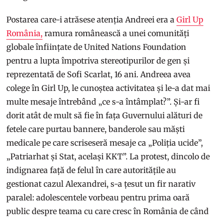
Postarea care-i atrăsese atenția Andreei era a
Girl Up
România,
ramura românească a unei comunități
globale înființate de United Nations Foundation
pentru a lupta împotriva stereotipurilor de gen și
reprezentată de Sofi Scarlat, 16 ani. Andreea avea
colege în Girl Up, le cunoștea activitatea și le-a dat mai
multe mesaje întrebând „ce s-a întâmplat?”. Și-ar fi
dorit atât de mult să fie în fața Guvernului alături de
fetele care purtau bannere, banderole sau măști
medicale pe care scriseseră mesaje ca „Poliția ucide”,
„Patriarhat și Stat, același KKT”. La protest, dincolo de
indignarea față de felul în care autoritățile au
gestionat cazul Alexandrei, s-a țesut un fir narativ
paralel: adolescentele vorbeau pentru prima oară
public despre teama cu care cresc în România de când