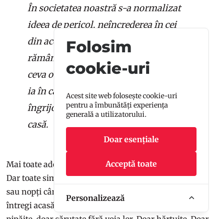
În societatea noastră s-a normalizat
ideea de pericol, neîncrederea în cei
din același oraș cu tine și teama de a
Folosim
rămâne singur pe stradă. A devenit
cookie-uri
ceva obișnuit să te ferești și nimeni nu
ia în calcul scenariul în care nu te
Acest site web folosește cookie-uri
pentru a îmbunătăți experiența
îngrijorează nimic atunci când ieși din
generală a utilizatorului.
casă.
Doar esențiale
Acceptă toate
Mai toate adolescentele alungă scenariile de groază.
Dar toate simt că au avut noroc în atât de multe zile
sau nopți când au fost singure și au reușit să ajungă
Personalizează
întregi acasă. Noroc că au fost doar înjurate, doar
pipăite, doar sărutate fără voia lor. Doar hărțuite. Doar