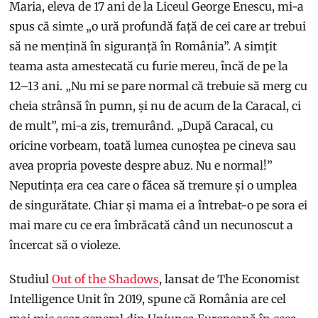
Maria, eleva de 17 ani de la Liceul George Enescu, mi-a
spus că simte „o ură profundă față de cei care ar trebui
să ne mențină în siguranță în România”. A simțit
teama asta amestecată cu furie mereu, încă de pe la
12–13 ani. „Nu mi se pare normal că trebuie să merg cu
cheia strânsă în pumn, și nu de acum de la Caracal, ci
de mult”, mi-a zis, tremurând. „După Caracal, cu
oricine vorbeam, toată lumea cunoștea pe cineva sau
avea propria poveste despre abuz. Nu e normal!”
Neputința era cea care o făcea să tremure și o umplea
de singurătate. Chiar și mama ei a întrebat-o pe sora ei
mai mare cu ce era îmbrăcată când un necunoscut a
încercat să o violeze.
Studiul
Out of the Shadows
, lansat de The Economist
Intelligence Unit în 2019, spune că România are cel