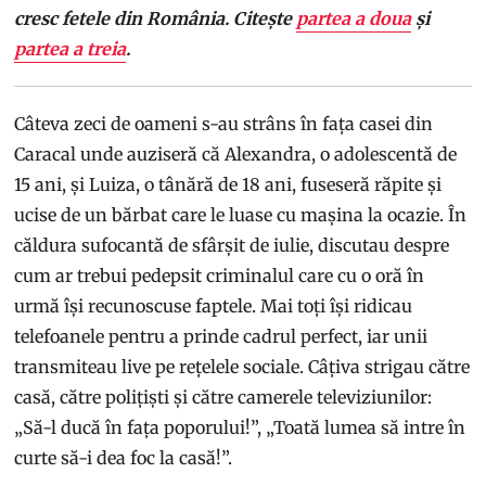
cresc fetele din România. Citește
partea a doua
și
partea a treia
.
Câteva zeci de oameni s-au strâns în fața casei din
Caracal unde auziseră că Alexandra, o adolescentă de
15 ani, și Luiza, o tânără de 18 ani, fuseseră răpite și
ucise de un bărbat care le luase cu mașina la ocazie. În
căldura sufocantă de sfârșit de iulie, discutau despre
cum ar trebui pedepsit criminalul care cu o oră în
urmă își recunoscuse faptele. Mai toți își ridicau
telefoanele pentru a prinde cadrul perfect, iar unii
transmiteau live pe rețelele sociale. Câțiva strigau către
casă, către polițiști și către camerele televiziunilor:
„Să-l ducă în fața poporului!”, „Toată lumea să intre în
curte să-i dea foc la casă!”.