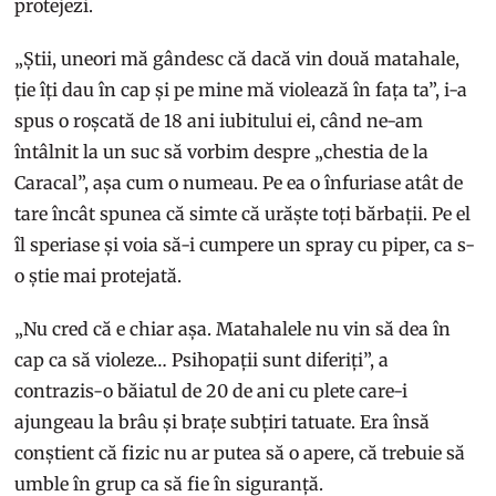
protejezi.
„Știi, uneori mă gândesc că dacă vin două matahale,
ție îți dau în cap și pe mine mă violează în fața ta”, i-a
spus o roșcată de 18 ani iubitului ei, când ne-am
întâlnit la un suc să vorbim despre „chestia de la
Caracal”, așa cum o numeau. Pe ea o înfuriase atât de
tare încât spunea că simte că urăște toți bărbații. Pe el
îl speriase și voia să-i cumpere un spray cu piper, ca s-
o știe mai protejată.
„Nu cred că e chiar așa. Matahalele nu vin să dea în
cap ca să violeze… Psihopații sunt diferiți”, a
contrazis-o băiatul de 20 de ani cu plete care-i
ajungeau la brâu și brațe subțiri tatuate. Era însă
conștient că fizic nu ar putea să o apere, că trebuie să
umble în grup ca să fie în siguranță.