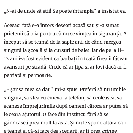
„N-ai de unde să știi! Se poate întâmpla”, a insistat ea.
Aceeași fată s-a întors deseori acasă sau și-a sunat
prietenii să o ia pentru că nu se simțea în siguranță. A
început să se teamă de la șapte ani, de când mergea
singură la școală și la cursuri de balet, iar de pe la 11–
12 ani i-a fost evident că bărbați în toată firea îi făceau
avansuri pe stradă. Crede că ar țipa și ar lovi dacă ar fi
pe viață și pe moarte.
„E șansa mea să dau”, mi-a spus. Preferă să nu umble
singură, să stea cu cineva la telefon, să ocolească, să
scaneze împrejurimile după oameni cărora ar putea să
le ceară ajutorul. O face din instinct, fără să se
gândească prea mult la asta. Și nu le spune altora că-i
e teamă și că-și face des scenarii, ar fi prea
cringe
.