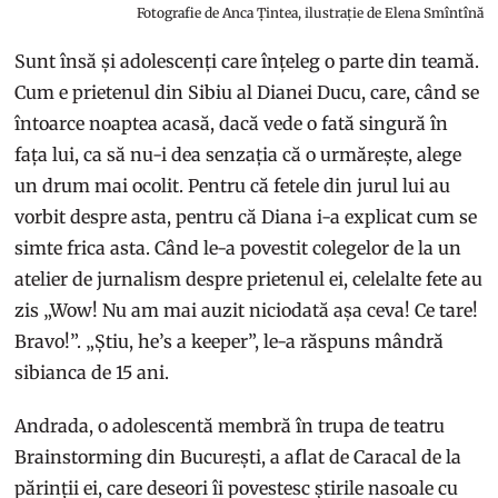
Fotografie de Anca Țintea, ilustrație de Elena Smîntînă
Sunt însă și adolescenți care înțeleg o parte din teamă.
Cum e prietenul din Sibiu al Dianei Ducu, care, când se
întoarce noaptea acasă, dacă vede o fată singură în
fața lui, ca să nu-i dea senzația că o urmărește, alege
un drum mai ocolit. Pentru că fetele din jurul lui au
vorbit despre asta, pentru că Diana i-a explicat cum se
simte frica asta. Când le-a povestit colegelor de la un
atelier de jurnalism despre prietenul ei, celelalte fete au
zis „Wow! Nu am mai auzit niciodată așa ceva! Ce tare!
Bravo!”. „Știu, he’s a keeper”, le-a răspuns mândră
sibianca de 15 ani.
Andrada, o adolescentă membră în trupa de teatru
Brainstorming din București, a aflat de Caracal de la
părinții ei, care deseori îi povestesc știrile nasoale cu