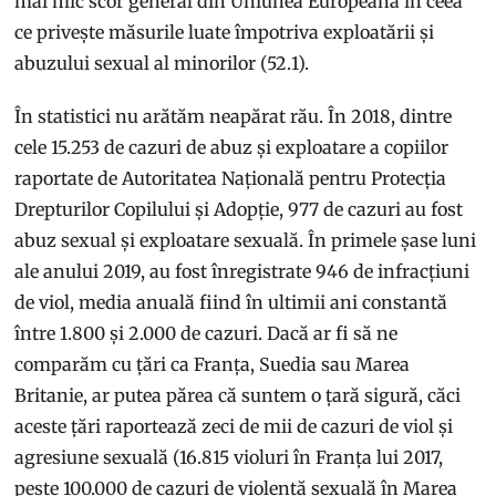
mai mic scor general din Uniunea Europeană în ceea
ce privește măsurile luate împotriva exploatării și
abuzului sexual al minorilor (52.1).
În statistici nu arătăm neapărat rău. În 2018, dintre
cele 15.253 de cazuri de abuz și exploatare a copiilor
raportate de Autoritatea Națională pentru Protecția
Drepturilor Copilului și Adopție, 977 de cazuri au fost
abuz sexual și exploatare sexuală. În primele șase luni
ale anului 2019, au fost înregistrate 946 de infracțiuni
de viol, media anuală fiind în ultimii ani constantă
între 1.800 și 2.000 de cazuri. Dacă ar fi să ne
comparăm cu țări ca Franța, Suedia sau Marea
Britanie, ar putea părea că suntem o țară sigură, căci
aceste țări raportează zeci de mii de cazuri de viol și
agresiune sexuală (16.815 violuri în Franța lui 2017,
peste 100.000 de cazuri de violență sexuală în Marea