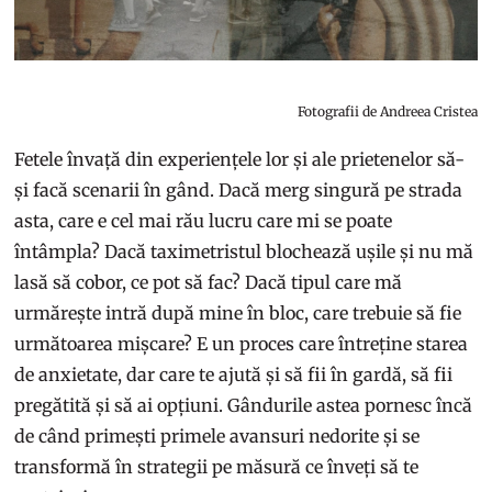
Fotografii de Andreea Cristea
Fetele învață din experiențele lor și ale prietenelor să-
și facă scenarii în gând. Dacă merg singură pe strada
asta, care e cel mai rău lucru care mi se poate
întâmpla? Dacă taximetristul blochează ușile și nu mă
lasă să cobor, ce pot să fac? Dacă tipul care mă
urmărește intră după mine în bloc, care trebuie să fie
următoarea mișcare? E un proces care întreține starea
de anxietate, dar care te ajută și să fii în gardă, să fii
pregătită și să ai opțiuni. Gândurile astea pornesc încă
de când primești primele avansuri nedorite și se
transformă în strategii pe măsură ce înveți să te