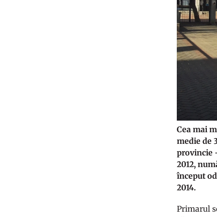
Cea mai ma
medie de 3
provincie 
2012, numă
început oda
2014.
Primarul s