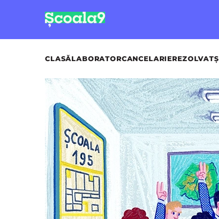
CLASĂ
LABORATOR
CANCELARIE
REZOLVAT
Ș