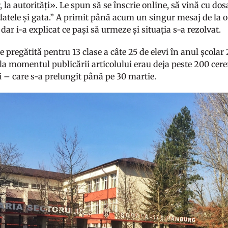
r, la autorități». Le spun să se înscrie online, să vină cu do
datele și gata.” A primit până acum un singur mesaj de la
 dar i-a explicat ce pași să urmeze și situația s-a rezolvat.
e pregătită pentru 13 clase a câte 25 de elevi în anul școla
 la momentul publicării articolului erau deja peste 200 cerer
ri – care s-a prelungit până pe 30 martie.