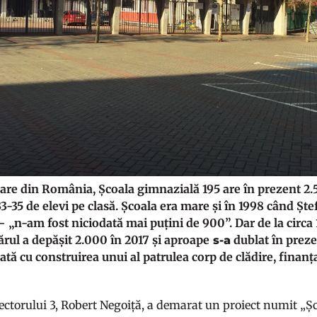
re din România, Școala gimnazială 195 are în prezent 2.57
3-35 de elevi pe clasă. Școala era mare și în 1998 când Ștef
– „n-am fost niciodată mai puțini de 900”. Dar de la circa 1
rul a depășit 2.000 în 2017 și aproape
dublat în preze
s-a
tă cu construirea unui al patrulea corp de clădire, finanța
ectorului 3, Robert Negoiță, a demarat un proiect numit „Șc