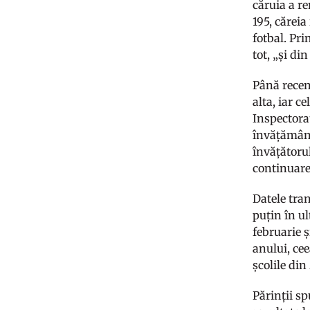
căruia a re
195, căreia
fotbal. Pri
tot, „și di
Până recen
alta, iar c
Inspectora
învățământ
învățătorul
continuare 
Datele tra
puțin în ul
februarie ș
anului, cee
școlile din
Părinții sp