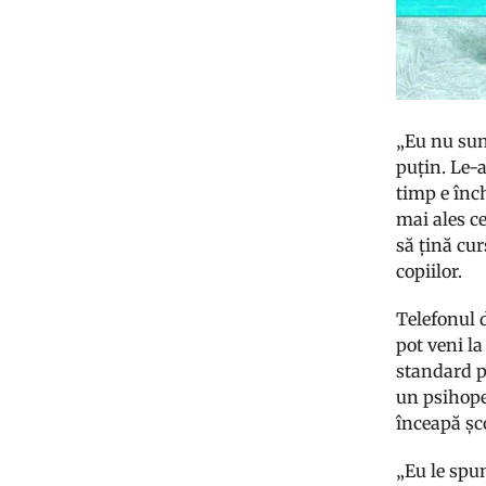
„Eu nu sunt
puțin. Le-a
timp e înch
mai ales c
să țină cu
copiilor.
Telefonul d
pot veni la
standard p
un psihope
înceapă șc
„Eu le spu