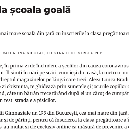
 la școala goală
ai mare școală din țară cu înscrierile la clasa pregătitoar
E VALENTINA NICOLAE, ILUSTRAȚII DE MIRCEA POP
e, în prima zi de închidere a școlilor din cauza coronavirus
t. Îl simți în nări pe scări, cum ieși din casă, la metrou, u
 dreptul magazinelor pe lângă care treci. Aleea Lunca Bradu
o zi obișnuită, te ghidează prin sunetele și jocurile copiilor d
nd, câte un bătrân trece târând după el un căruț de cumpără
n rest, strada e a pisicilor.
ii Gimnaziale nr. 195 din București, cea mai mare din țară, c
ar și de părinți, pentru că înscrierea la clasa pregătitoare
 s-au mutat și ele exclusiv online ca măsură de prevenire a c