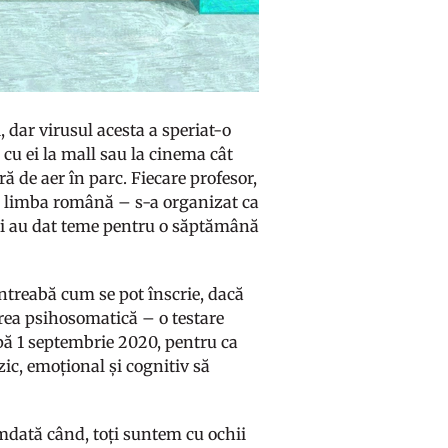
, dar virusul acesta a speriat-o
 cu ei la mall sau la cinema cât
ră de aer în parc. Fiecare profesor,
și limba română – s-a organizat ca
e ei au dat teme pentru o săptămână
 întreabă cum se pot înscrie, dacă
luarea psihosomatică – o testare
upă 1 septembrie 2020, pentru ca
ic, emoțional și cognitiv să
amdată când, toți suntem cu ochii