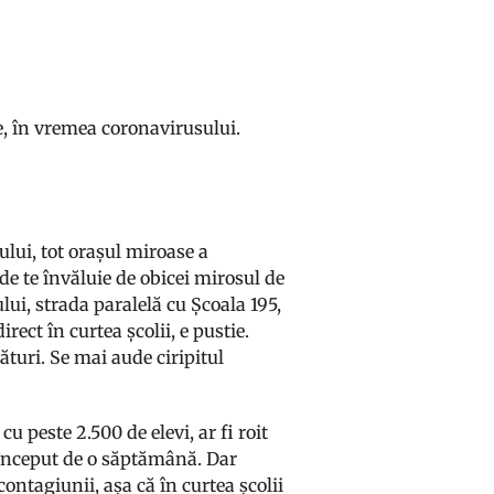
e, în vremea coronavirusului.
ului, tot orașul miroase a
nde te învăluie de obicei mirosul de
lui, strada paralelă cu Școala 195,
irect în curtea școlii, e pustie.
turi. Se mai aude ciripitul
u peste 2.500 de elevi, ar fi roit
 a început de o săptămână. Dar
ontagiunii, așa că în curtea școlii