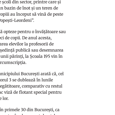
școli din sector, printre care și
un bazin de înot și un teren de
opiii au început să vină de peste
 Popești-Leordeni”.
să opteze pentru o învățătoare sau
eci de copii. De anul acesta,
ea elevilor la profesorii de
în ședință publică sau desemnarea
unii părinți, la Școala 195 vin în
circumscripția.
icipiului București arată că, cel
torul 3 se dublează în lunile
pregătitoare, comparativ cu restul
ac viză de flotant special pentru
 lor.
 în primele 30 din București, ca