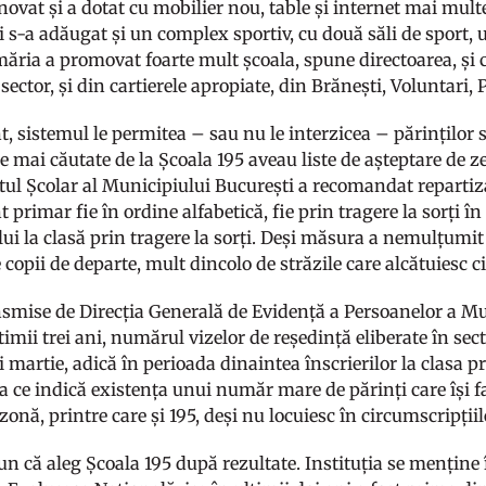
novat și a dotat cu mobilier nou, table și internet mai multe 
 i s-a adăugat și un complex sportiv, cu două săli de sport, 
măria a promovat foarte mult școala, spune directoarea, și c
n sector, și din cartierele apropiate, din Brănești, Voluntari,
t, sistemul le permitea – sau nu le interzicea – părinților 
ele mai căutate de la Școala 195 aveau liste de așteptare de z
tul Școlar al Municipiului București a recomandat repartizar
 primar fie în ordine alfabetică, fie prin tragere la sorți 
ui la clasă prin tragere la sorți. Deși măsura a nemulțumit 
copii de departe, mult dincolo de străzile care alcătuiesc 
nsmise de Direcția Generală de Evidență a Persoanelor a Mun
timii trei ani, numărul vizelor de reședință eliberate în sec
i martie, adică în perioada dinaintea înscrierilor la clasa 
a ce indică existența unui număr mare de părinți care își f
 zonă, printre care și 195, deși nu locuiesc în circumscripțiile
un că aleg Școala 195 după rezultate. Instituția se menține