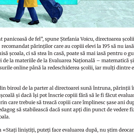
 panicoasă de fel”, spune Ștefania Voicu, directoarea școlii
 recomandat părinților care au copiii elevi la 195 să nu iasă
isă școala, ci să stea în casă, poate să mai iasă pentru o gu
ei de la materiile de la Evaluarea Națională – matematică 
rsurile online până la redeschiderea școlii, iar mulți dintr
in biroul de la parter al directoarei sună întruna, părinții
 școală și dacă își pot înscrie copiii fără să le fi făcut eva
rin care trebuie să treacă copiii care împlinesc șase ani d
dagog să stabilească dacă sunt apți din punct de vedere fiz
oala.
n «Stați liniștiți, puteți face evaluarea după, nu știm deoc