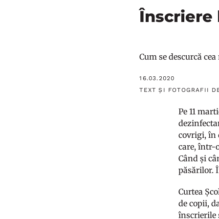
Înscriere
Cum se descurcă cea m
16.03.2020
TEXT ȘI FOTOGRAFII D
Pe 11 marti
dezinfectan
covrigi, în
care, într-
Când și câ
păsărilor. Î
Curtea Școl
de copii, d
înscrierile