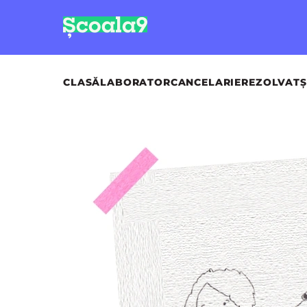
CLASĂ
LABORATOR
CANCELARIE
REZOLVAT
Ș