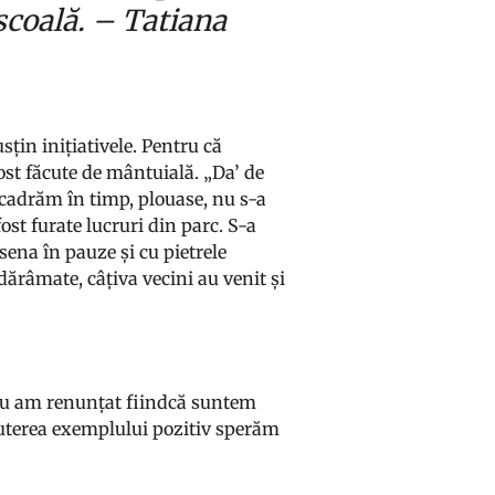
școală. – Tatiana
sțin inițiativele. Pentru că
ost făcute de mântuială. „Da’ de
ncadrăm în timp, plouase, nu s-a
ost furate lucruri din parc. S-a
sena în pauze și cu pietrele
dărâmate, câțiva vecini au venit și
i nu am renunțat fiindcă suntem
 puterea exemplului pozitiv sperăm