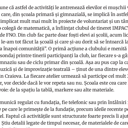
ne că astfel de activități le antrenează elevilor ei mușchi
 care, din școala primară și gimnazială, se implică în astfel 
 implicat mult mai mult în proiecte de voluntariat și un tân
o colegă de matematică, a înființat clubul de tineret IMPACT
e FNO. Din club fac parte doar foști elevi ai școlii, acum li
 le-am tot făcut la școală și care și-au dorit să se întoarcă
va înapoi comunității”. O primă acțiune a clubului e menită s
sondaj printre tinerii participanți la club, iar fiecare s-a g
imnaziu sau de ciclu primar din școală. Așa au pus cap la ca
uzică și de improvizație teatrală – ținut de una dintre elev
n Craiova. La fiecare atelier urmează să participe cel mult 2
r, vor decide dacă le vor repeta sau nu. Școala este cea care 
oie: de la spațiu la tablă, markere sau alte materiale.
unică regulat cu fundația, fie telefonic sau prin întâlniri f
e pe care le primește de la fundație, precum ideile recente 
el. Faptul că activitățile sunt structurate foarte precis îi aj
 Știu detalii legate de timpul necesar, de materialele de car