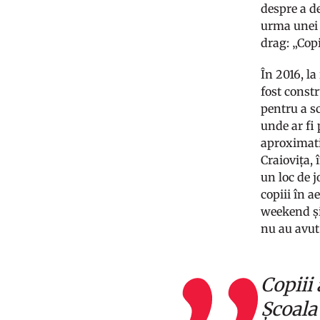
despre a de
urma unei 
drag: „Copi
În 2016, la
fost const
pentru a sc
unde ar fi
aproximativ
Craiovița, 
un loc de j
copiii în a
weekend și
nu au avut
Copiii
Școala