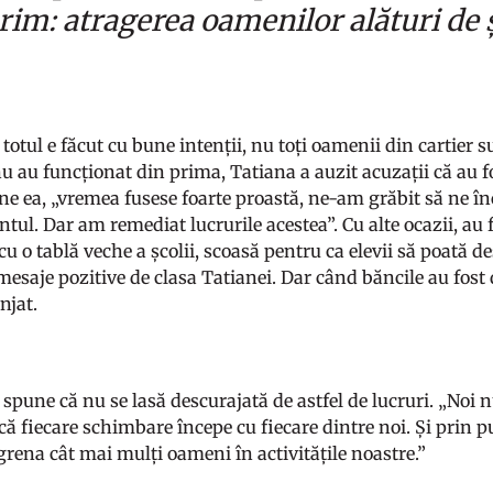
orim: atragerea oamenilor alături de 
totul e făcut cu bune intenții, nu toți oamenii din cartier su
nu au funcționat din prima, Tatiana a auzit acuzații că au f
ne ea, „vremea fusese foarte proastă, ne-am grăbit să ne î
tul. Dar am remediat lucrurile acestea”. Cu alte ocazii, au f
u o tablă veche a școlii, scoasă pentru ca elevii să poată de
mesaje pozitive de clasa Tatianei. Dar când băncile au fost 
njat.
 spune că nu se lasă descurajată de astfel de lucruri. „No
 că fiecare schimbare începe cu fiecare dintre noi. Și prin
rena cât mai mulți oameni în activitățile noastre.”