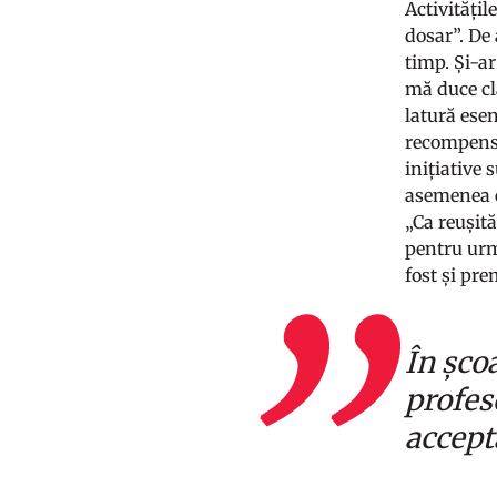
Activitățil
dosar”. De 
timp. Și-ar
mă duce cla
latură esen
recompense:
inițiative 
asemenea ex
„Ca reușită
pentru urm
fost și pr
În șco
profeso
accepta