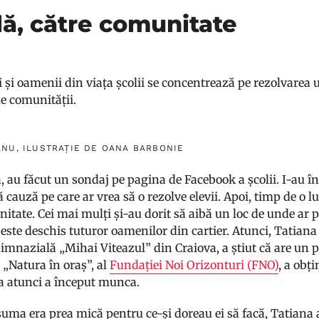
lă, către comunitate
ii și oamenii din viața școlii se concentrează pe rezolvare
le comunității.
NU, ILUSTRAȚIE DE OANA BARBONIE
, au făcut un sondaj pe pagina de Facebook a școlii. I-au î
cauză pe care ar vrea să o rezolve elevii. Apoi, timp de o lu
nitate. Cei mai mulți și-au dorit să aibă un loc de unde ar 
e este deschis tuturor oamenilor din cartier. Atunci, Tatian
Gimnazială „Mihai Viteazul” din Craiova, a știut că are un 
„Natura în oraș”, al
Fundației Noi Orizonturi (FNO)
, a obț
bia atunci a început munca.
suma era prea mică pentru ce-și doreau ei să facă, Tatiana 