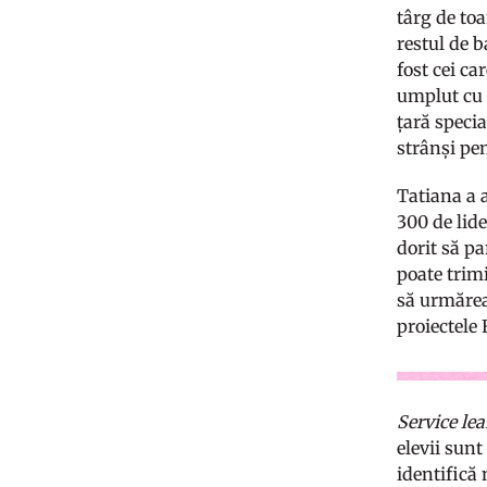
târg de toa
restul de b
fost cei ca
umplut cu s
țară specia
strânși pen
Tatiana a 
300 de lide
dorit să pa
poate trim
să urmăreas
proiectele
Service le
elevii sunt
identifică