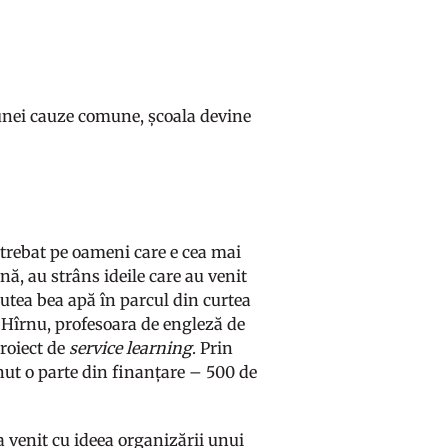
a unei cauze comune, școala devine
ntrebat pe oameni care e cea mai
nă, au strâns ideile care au venit
putea bea apă în parcul din curtea
a Hîrnu, profesoara de engleză de
proiect de
service learning
. Prin
inut o parte din finanțare – 500 de
a venit cu ideea organizării unui