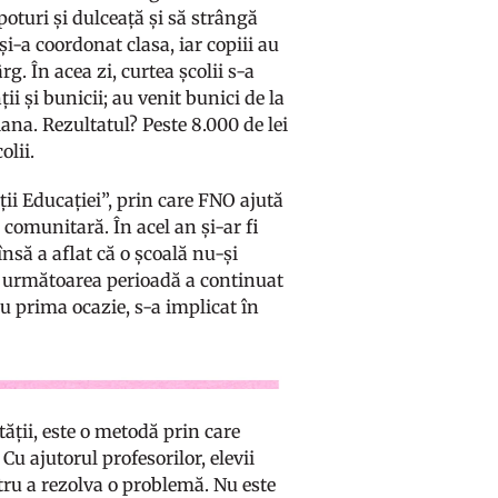
poturi și dulceață și să strângă
și-a coordonat clasa, iar copiii au
g. În acea zi, curtea școlii s-a
i și bunicii; au venit bunici de la
iana. Rezultatul? Peste 8.000 de lei
olii.
ii Educației”, prin care FNO ajută
 comunitară. În acel an și-ar fi
însă a aflat că o școală nu-și
în următoarea perioadă a continuat
cu prima ocazie, s-a implicat în
tății, este o metodă prin care
Cu ajutorul profesorilor, elevii
tru a rezolva o problemă. Nu este