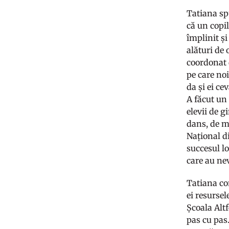
Tatiana spu
că un copil
împlinit și
alături de 
coordonat d
pe care noi
da și ei ce
A făcut un 
elevii de g
dans, de m
Național di
succesul lo
care au nev
Tatiana com
ei resursel
Școala Altf
pas cu pas.