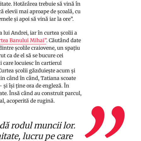
itate. Hotărârea trebuie să vină în
că elevii mai aproape de școală, cu
emele și apoi să vină iar la ore”.
 lui Andrei, iar în curtea școlii a
rtea Banului Mihai”
. Căutând date
dintre școlile craiovene, un spațiu
t ca de el să se bucure cei
 care locuiesc în cartierul
 Curtea școlii găzduiește acum și
 din când în când, Tatiana scoate
– și își ține ora de engleză. În
te. Însă când au construit parcul,
l, acoperită de rugină.
dă rodul muncii lor.
tate, lucru pe care