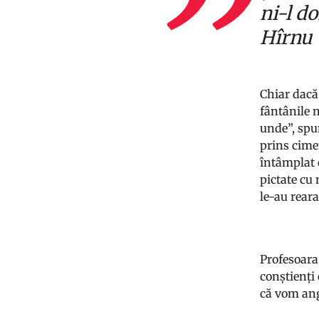
ni-l d
Hîrnu
Chiar dacă 
fântânile 
unde”, spu
prins cimen
întâmplat c
pictate cu 
le-au reara
Profesoara
conștienți
că vom ang