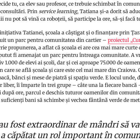
cide tu, ca elev sau profesor, ce trebuie schimbat în comun
consultări. Prin
service learning
, Tatiana și-a dorit să adu
ii nu pot să vină ca roboțeii, să participe la ore, să-și facă t
 inițiativa Tatianei, școala a câștigat și o finanțare prin Țara
ruit un parc pentru comunitatea din cartier –
proiectul „Cu
rie propunerea, a aflat că școala ei are cea mai mare curte 
 putut fi amenajat un parc pentru întreaga comunitate. A vru
 1.000 de elevi ai școli, dar și cei aproape 75.000 de oameni
în care se află școala și care este cel mai mare din Craiova.
oacă, bănci și mese de piatră și spațiu verde. E locul unde,
er liber, îi împarte în trei grupe – câte una la fiecare bancă 
 după ore, parcul e deschis tuturor oamenilor din comunita
 suficienți bani să schimbe și vechea fântână verde de meta
 au fost extraordinar de mândri să va
 a căpătat un rol important în comuni