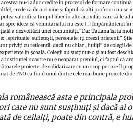
e acestea nu-i aduc credite în procesul de formare continuă 
altfel, crede că de aici vine și faptul că alți profesori nu s
 putea valorifica timpul liber în alte activități care să le ad
r spre ideea că voluntariatul nu este [...] împământenit în 
țială a dezvoltării unei comunități.” Dar Tatiana își ia moti
 „spirituale, sufletești, personale, îți creezi prietenii”. Ști
sunt priviți cu reticență, dacă nu chiar „huliți” de colegii d
periențe în școală. Colegii au susținut-o și au fost deschiși
 a instituției noastre nu e neapărat premiul, ci faptul că 
ătoarele proiecte: de solidarizare cu un scop pe care îl pro
emiat de FNO ca fiind unul dintre cele mai bune proiecte din
ala românească asta e principala pro
ri care nu sunt susținuți și dacă ai o 
tă de ceilalți, poate din contră, e h