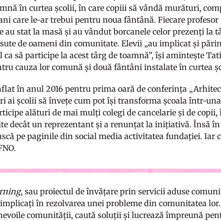
mnă în curtea școlii, în care copiii să vândă murături, com
ani care le-ar trebui pentru noua fântână. Fiecare profesor 
re au stat la masă și au vândut borcanele celor prezenți la târ
ute de oameni din comunitate. Elevii „au implicat și părinți
l ca să participe la acest târg de toamnă”, își amintește Tat
tru cauza lor comună și două fântâni instalate în curtea șc
aflat în anul 2016 pentru prima oară de conferința „Arhitecț
ri ai școlii să învețe cum pot își transforma școala într-una
rticipe alături de mai mulți colegi de cancelarie și de copii, 
ite decât un reprezentant și a renunțat la inițiativă. Însă 
că pe paginile din social media activitatea fundației. Iar 
 FNO.
arning
, sau proiectul de învățare prin servicii aduse comuni
 implicați în rezolvarea unei probleme din comunitatea lor. 
 nevoile comunității, caută soluții și lucrează împreună pen