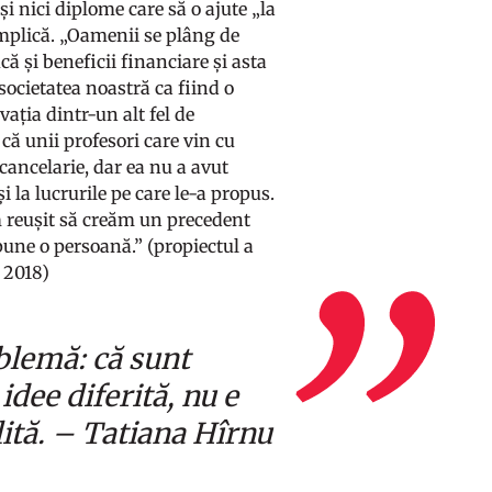
și nici diplome care să o ajute „la
e implică. „Oamenii se plâng de
ucă și beneficii financiare și asta
societatea noastră ca fiind o
vația dintr-un alt fel de
e că unii profesori care vin cu
e cancelarie, dar ea nu a avut
 la lucrurile pe care le-a propus.
am reușit să creăm un precedent
pune o persoană.” (propiectul a
 2018)
blemă: că sunt
idee diferită, nu e
ulită. – Tatiana Hîrnu