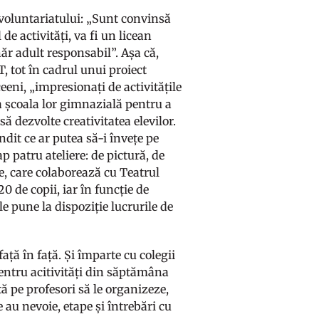
i voluntariatului: „Sunt convinsă
de activități, va fi un licean
ăr adult responsabil”. Așa că,
, tot în cadrul unui proiect
ceeni, „impresionați de activitățile
 la școala lor gimnazială pentru a
ă dezvolte creativitatea elevilor.
ândit ce ar putea să-i învețe pe
p patru ateliere: de pictură, de
e, care colaborează cu Teatrul
0 de copii, iar în funcție de
le pune la dispoziție lucrurile de
ață în față. Și împarte cu colegii
pentru acitivități din săptămâna
ută pe profesori să le organizeze,
e au nevoie, etape și întrebări cu