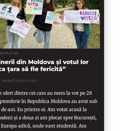
ABORATOR
inerii din Moldova și votul lor
ca țara să fie fericită”
E ANASTASIA FUSU
 sfert dintre cei care au mers la vot pe 28
ptembrie în Republica Moldova au avut sub
 de ani. Eu printre ei. Am votat acasă la
odeni și a doua zi am plecat spre București,
 Europa adică, unde sunt studentă. Am