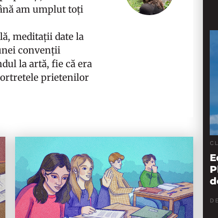
ână am umplut toți
ă, meditații date la
unei convenții
ul la artă, fie că era
ortretele prietenilor
C
E
P
d
D