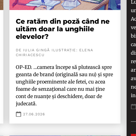
Lu
un
Ac
Ce ratăm din poză când ne
ve
uităm doar la unghiile
elevelor?
bi
ca
DE IULIA GINGĂ ILUSTRAȚIE: ELENA
di
CHIRIACESCU
re
OP-ED. …camera începe să plutească spre
ar
geanta de brand (originală sau nu) și spre
av
unghiile proeminente ale fetei, cu acea
ne
foame de senzațional care nu mai ține
in
cont de nuanțe și deschidere, doar de
judecată.
27.06.2026