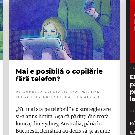
L
Mai e posibilă o copilărie
E
fără telefon?
p
p
DE ANDREEA ARCHIP EDITOR: CRISTIAN
LUPȘA ILUSTRAȚII: ELENA CHIRIACESCU
l
„Nu mai sta pe telefon!” e o strategie care
D
și-a atins limita. Așa că părinți din toată
Ed
lumea, din Sydney, Australia, până în
București, România au decis să-și asume
el