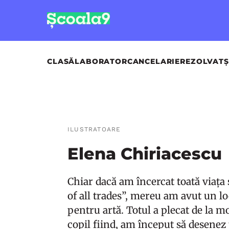
CLASĂ
LABORATOR
CANCELARIE
REZOLVAT
Ș
ILUSTRATOARE
Elena Chiriacescu
Chiar dacă am încercat toată viața s
of all trades”, mereu am avut un lo
pentru artă. Totul a plecat de la m
copil fiind, am început să desenez 