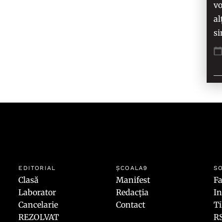
vo
al
si
EDITORIAL
ȘCOALA9
SO
Clasă
Manifest
F
Laborator
Redacția
I
Cancelarie
Contact
T
REZOLVAT
R