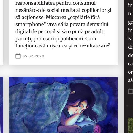
responsabilitatea pentru consumul
în
nesănătos de social media al copiilor lor și
ti
să acționeze. Mișcarea „copilărie fără
gr
smartphone” vrea să ia povara detoxului
în
digital de pe copil și să o pună pe adult,
No
părinți, profesori și politicieni. Cum
funcționează mișcarea și ce rezultate are?
di
de
05.02.2026
ca
or
s