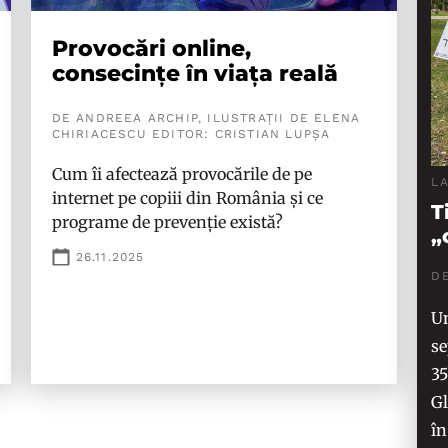
Provocări online,
consecințe în viața reală
DE ANDREEA ARCHIP, ILUSTRAȚII DE ELENA
CHIRIACESCU EDITOR: CRISTIAN LUPȘA
Cum îi afectează provocările de pe
L
internet pe copiii din România și ce
T
programe de prevenție există?
„
26.11.2025
D
Un
se
35
Gl
în