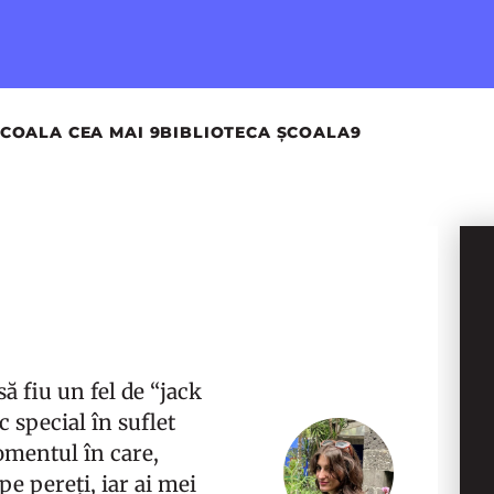
COALA CEA MAI 9
BIBLIOTECA ȘCOALA9
ă fiu un fel de “jack
c special în suflet
omentul în care,
pe pereți, iar ai mei