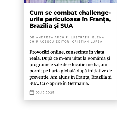
Cum se combat challenge-
urile periculoase în Franța,
Brazilia și SUA
DE ANDREEA ARCHIP ILUSTRAȚII: ELENA
CHIRIACESCU EDITOR: CRISTIAN LUPȘA
Provocări online, consecințe în viața
reală.
După ce m-am uitat la România și
programele sale de educație media
, am
pornit pe harta globală după inițiative de
prevenție. Am ajuns în Franța, Brazilia și
SUA. Cu o oprire în Germania.
03.12.2025