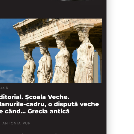
LASĂ
ditorial. Școala Veche.
lanurile-cadru, o dispută veche
e când… Grecia antică
E ANTONIA PUP