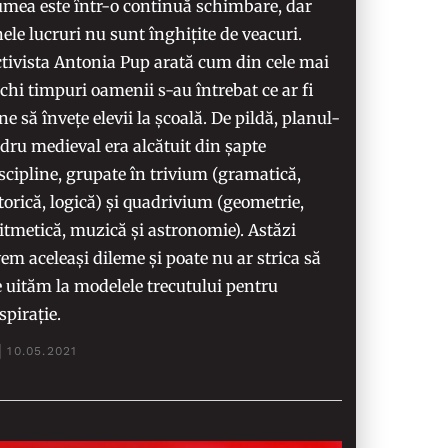
mea este într-o continuă schimbare, dar
ele lucruri nu sunt înghițite de veacuri.
tivista Antonia Pup arată cum din cele mai
chi timpuri oamenii s-au întrebat ce ar fi
ne să învețe elevii la școală. De pildă, planul-
dru medieval era alcătuit din șapte
scipline, grupate în trivium (gramatică,
torică, logică) și quadrivium (geometrie,
itmetică, muzică și astronomie). Astăzi
em aceleași dileme și poate nu ar strica să
 uităm la modelele trecutului pentru
spirație.
10.05.2021