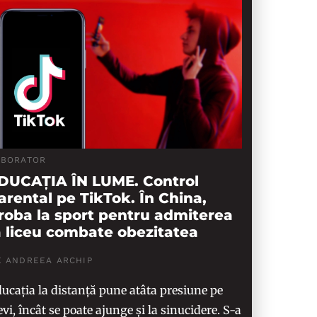
ABORATOR
DUCAȚIA ÎN LUME. Control
arental pe TikTok. În China,
roba la sport pentru admiterea
a liceu combate obezitatea
E ANDREEA ARCHIP
ucația la distanță pune atâta presiune pe
evi, încât se poate ajunge și la sinucidere. S-a