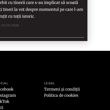
rbit cu tinerii care s-au implicat să scoată
ți tineri la vot despre momentul pe care l-am
mțit cu toții istoric.
02.10.2025
CIAL
LEGAL
acebook
Termeni și condiții
nstagram
Politica de cookies
ikTok
SS