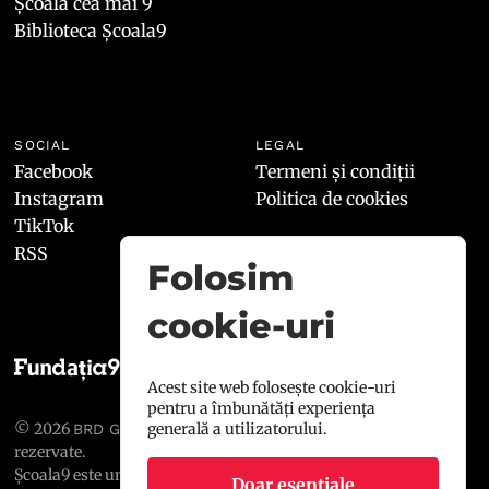
Școala cea mai 9
Biblioteca Școala9
SOCIAL
LEGAL
Facebook
Termeni și condiții
Instagram
Politica de cookies
TikTok
RSS
Folosim
cookie-uri
Acest site web folosește cookie-uri
pentru a îmbunătăți experiența
© 2026
, toate drepturile
generală a utilizatorului.
BRD GROUPE SOCIÉTÉ GÉNÉRALE
rezervate.
Școala9 este un proiect susținut de
BRD GROUPE SOCIÉTÉ
Doar esențiale