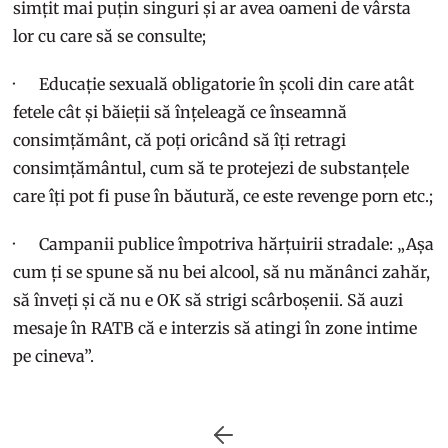
simțit mai puțin singuri și ar avea oameni de vârsta
lor cu care să se consulte;
· Educație sexuală obligatorie în școli din care atât
fetele cât și băieții să înțeleagă ce înseamnă
consimțământ, că poți oricând să îți retragi
consimțământul, cum să te protejezi de substanțele
care îți pot fi puse în băutură, ce este revenge porn etc.;
· Campanii publice împotriva hărțuirii stradale: „Așa
cum ți se spune să nu bei alcool, să nu mănânci zahăr,
să înveți și că nu e OK să strigi scârboșenii. Să auzi
mesaje în RATB că e interzis să atingi în zone intime
pe cineva”.