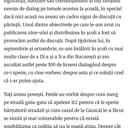
siguranță, hărțuire sau consimțământ și toți simțeau
nevoia de dialog pe temele acestea la școală, în special
dacă nici acasă nu aveau un cadru sigur de discuții cu
părinții. Unul dintre obiectivele pe care le-am avut cu
publicarea zine-ului și distribuirea în școli a fost să
provocăm astfel de discuții. După tipărirea lui, în
septembrie și octombrie, m-am întâlnit în școli cu mai
multe clase de a IX-a și a X-a din București și am
ascultat astfel peste 100 de liceeni dialogând despre
ce-i sperie, cu cine vorbesc despre asta și ce soluții cred
că i-ar putea ajuta.
Toți aveau povești. Fetele au vorbit despre cum merg
pe stradă gata-gata să apeleze 112 pentru că le sperie
hărțuitorii stradali și cum cazul de la Caracal le-a făcut
se simtă și mai vulnerabile pentru că există
posibilitatea ca poliția să nu le poată ajuta. Despre cât