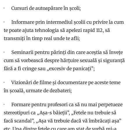
· Cursuri de autoapărare în școli;
· Informare prin intermediul școlii cu privire la cum
te poate ajuta tehnologia să apelezi rapid 112, să
transmiți în timp real unde te afli;
· Seminarii pentru părinți din care aceștia să învețe
cum să vorbească despre hărțuire sexuală și siguranță
fără a fi cringe sau „excesiv de panicați”;
· Vizionări de filme și documentare pe aceste teme
în școală, urmate de dezbateri;
· Formare pentru profesori ca să nu mai perpetueze
stereotipuri ca „Așa-s băieții”, „Fetele nu trebuie să
facă scandal”, „Așa vă trebuie dacă vă îmbrăcați așa”
etc. Una dintre fetele cu care am stat de vorbă mi-a