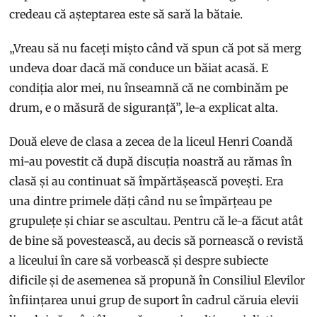
credeau că așteptarea este să sară la bătaie.
„Vreau să nu faceți mișto când vă spun că pot să merg
undeva doar dacă mă conduce un băiat acasă. E
condiția alor mei, nu înseamnă că ne combinăm pe
drum, e o măsură de siguranță”, le-a explicat alta.
Două eleve de clasa a zecea de la liceul Henri Coandă
mi-au povestit că după discuția noastră au rămas în
clasă și au continuat să împărtășească povești. Era
una dintre primele dăți când nu se împărțeau pe
grupulețe și chiar se ascultau. Pentru că le-a făcut atât
de bine să povestească, au decis să pornească o revistă
a liceului în care să vorbească și despre subiecte
dificile și de asemenea să propună în Consiliul Elevilor
înființarea unui grup de suport în cadrul căruia elevii