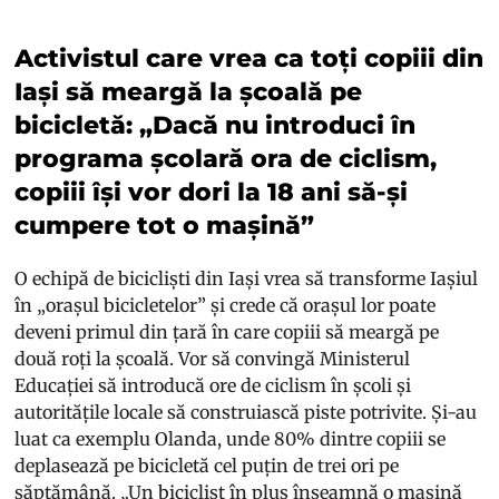
Activistul care vrea ca toți copiii din
Iași să meargă la școală pe
bicicletă: „Dacă nu introduci în
programa școlară ora de ciclism,
copiii își vor dori la 18 ani să-și
cumpere tot o mașină”
O echipă de bicicliști din Iași vrea să transforme Iașiul
în „orașul bicicletelor” și crede că orașul lor poate
deveni primul din țară în care copiii să meargă pe
două roți la școală. Vor să convingă Ministerul
Educației să introducă ore de ciclism în școli și
autoritățile locale să construiască piste potrivite. Și-au
luat ca exemplu Olanda, unde 80% dintre copiii se
deplasează pe bicicletă cel puțin de trei ori pe
săptămână. „Un biciclist în plus înseamnă o mașină