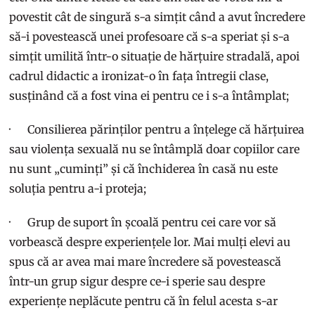
povestit cât de singură s-a simțit când a avut încredere
să-i povestească unei profesoare că s-a speriat și s-a
simțit umilită într-o situație de hărțuire stradală, apoi
cadrul didactic a ironizat-o în fața întregii clase,
susținând că a fost vina ei pentru ce i s-a întâmplat;
· Consilierea părinților pentru a înțelege că hărțuirea
sau violența sexuală nu se întâmplă doar copiilor care
nu sunt „cuminți” și că închiderea în casă nu este
soluția pentru a-i proteja;
· Grup de suport în școală pentru cei care vor să
vorbească despre experiențele lor. Mai mulți elevi au
spus că ar avea mai mare încredere să povestească
într-un grup sigur despre ce-i sperie sau despre
experiențe neplăcute pentru că în felul acesta s-ar