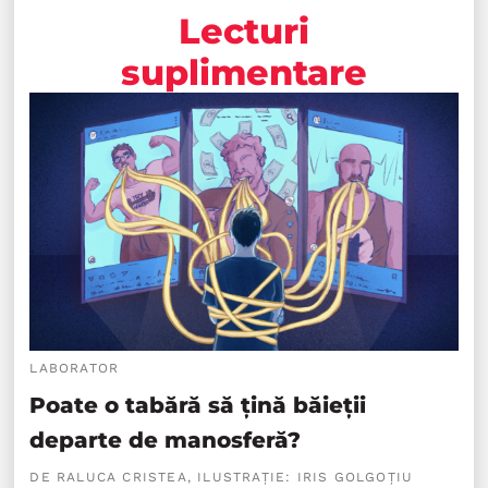
Lecturi
suplimentare
LABORATOR
Poate o tabără să țină băieții
departe de manosferă?
DE RALUCA CRISTEA, ILUSTRAȚIE: IRIS GOLGOȚIU