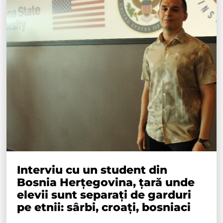
Interviu cu un student din
Bosnia Herțegovina, țară unde
elevii sunt separați de garduri
pe etnii: sârbi, croați, bosniaci