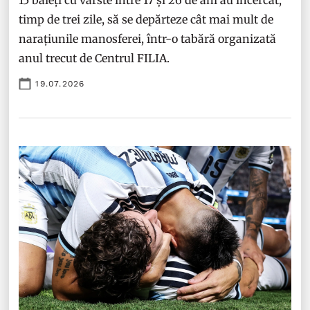
15 băieți cu vârste între 17 și 26 de ani au încercat,
timp de trei zile, să se depărteze cât mai mult de
narațiunile manosferei, într-o tabără organizată
anul trecut de Centrul FILIA.
19.07.2026