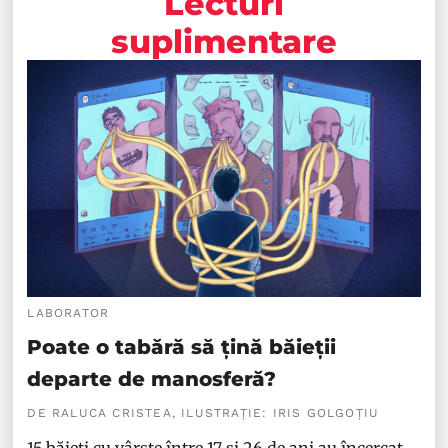
Lecturi
suplimentare
LABORATOR
Poate o tabără să țină băieții
departe de manosferă?
DE RALUCA CRISTEA, ILUSTRAȚIE: IRIS GOLGOȚIU