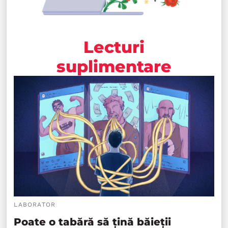
Lecturi
suplimentare
LABORATOR
Poate o tabără să țină băieții