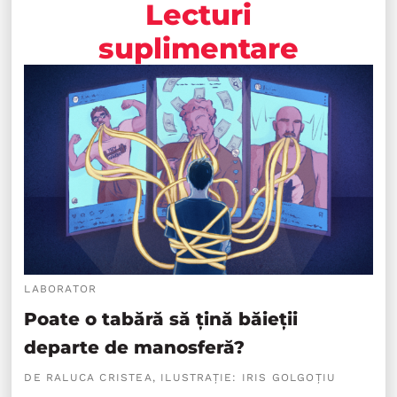
Lecturi
suplimentare
LABORATOR
Poate o tabără să țină băieții
departe de manosferă?
DE RALUCA CRISTEA, ILUSTRAȚIE: IRIS GOLGOȚIU