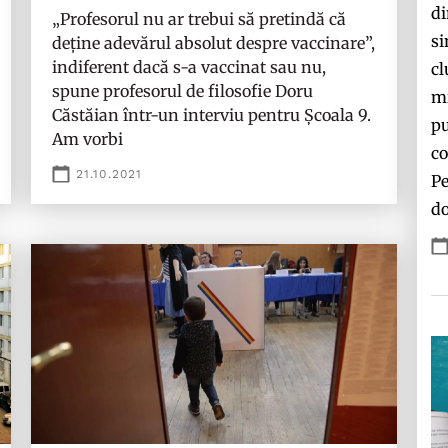
di
„Profesorul nu ar trebui să pretindă că
si
deține adevărul absolut despre vaccinare”,
indiferent dacă s-a vaccinat sau nu,
cl
spune profesorul de filosofie Doru
mi
Căstăian într-un interviu pentru Școala 9.
pu
Am vorbi
co
21.10.2021
Pe
do