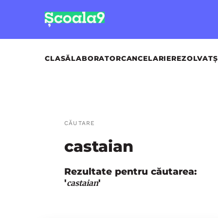
CLASĂ
LABORATOR
CANCELARIE
REZOLVAT
Ș
CĂUTARE
castaian
Rezultate pentru căutarea:
'
'
castaian