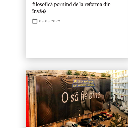
filosofică pornind de la reforma din
învă�
09.08.2022