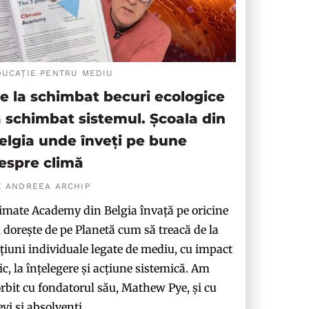
DUCAȚIE PENTRU MEDIU
e la schimbat becuri ecologice
a schimbat sistemul. Școala din
elgia unde înveți pe bune
espre climă
E ANDREEA ARCHIP
imate Academy din Belgia învață pe oricine
i dorește de pe Planetă cum să treacă de la
țiuni individuale legate de mediu, cu impact
c, la înțelegere și acțiune sistemică. Am
rbit cu fondatorul său, Mathew Pye, și cu
evi și absolvenți.