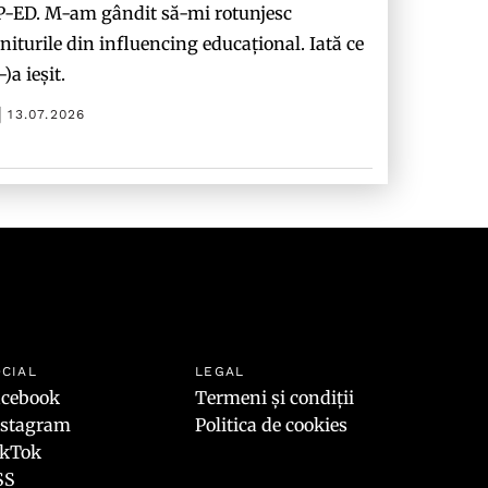
P-ED. M-am gândit să-mi rotunjesc
niturile din influencing educațional. Iată ce
-)a ieșit.
13.07.2026
CIAL
LEGAL
acebook
Termeni și condiții
nstagram
Politica de cookies
ikTok
SS