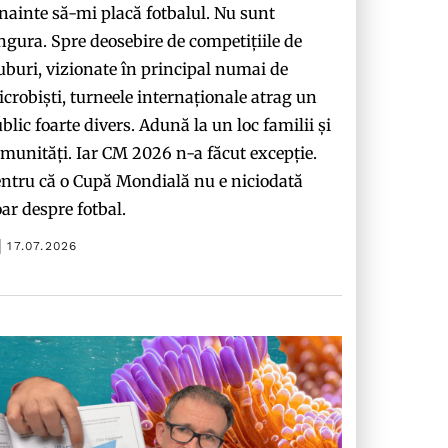
nainte să-mi placă fotbalul. Nu sunt
ngura. Spre deosebire de competițiile de
uburi, vizionate în principal numai de
crobiști, turneele internaționale atrag un
blic foarte divers. Adună la un loc familii și
munități. Iar CM 2026 n-a făcut excepție.
ntru că o Cupă Mondială nu e niciodată
ar despre fotbal.
17.07.2026