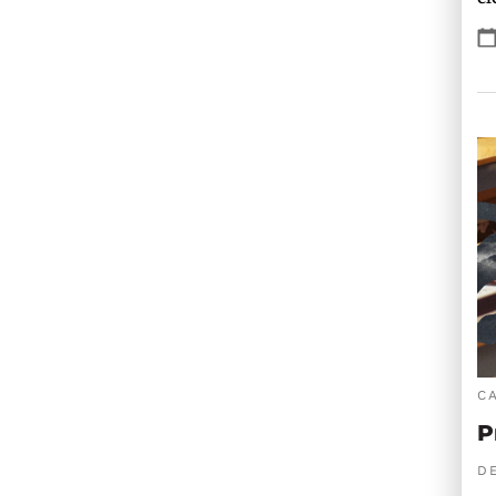
C
P
DE