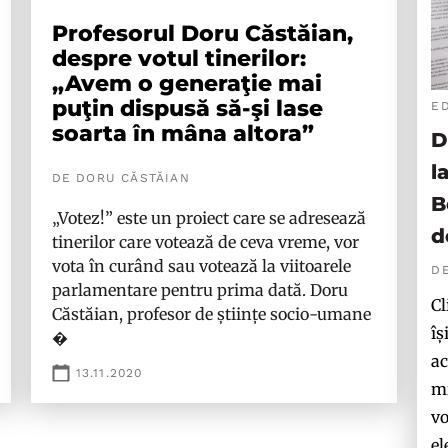
Profesorul Doru Căstăian,
despre votul tinerilor:
„Avem o generaţie mai
puţin dispusă să­-şi lase
E
soarta în mâna altora”
D
l
DE DORU CĂSTĂIAN
B
„Votez!” este un proiect care se adresează
d
tinerilor care votează de ceva vreme, vor
vota în curând sau votează la viitoarele
D
parlamentare pentru prima dată. Doru
Cl
Căstăian, profesor de științe socio-umane
îș
�
ac
13.11.2020
mi
vo
el