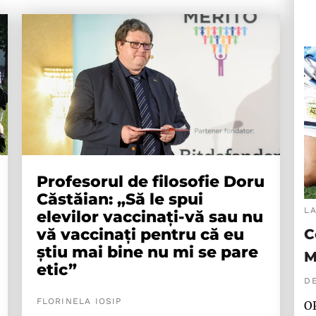
Profesorul de filosofie Doru
Căstăian: „Să le spui
L
elevilor vaccinați-vă sau nu
vă vaccinați pentru că eu
C
știu mai bine nu mi se pare
M
etic”
D
FLORINELA IOSIP
OP