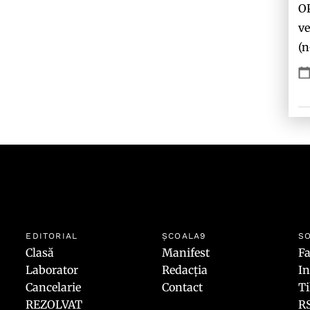
O
ve
(n
EDITORIAL
ȘCOALA9
SO
Clasă
Manifest
F
Laborator
Redacția
I
Cancelarie
Contact
T
REZOLVAT
R