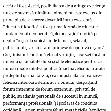
decât ai fost. Astfel, posibilitatea de a atinge excelenţa
nu este sustrasă nimănui, nimeni nu este exclus din
principiu de la asceza devenirii întru excelenţă.
Educaţia filosofică a fost prima formă de educaţie
fundamental democratică, democraţie înflorită pe
deplin în şcoala stoică, unde femeia, sclavul,
patricianul şi aristocratul primesc deopotrivă o şansă.
Creştinismul continuă etosul virtuţii şi ascezei încă un
mileniu şi jumătate după şcolile elenistice pentru ca
numai modernitatea politică (machiavelismul o arată
pe deplin) şi, mai târziu, cea industrială, să realizeze
felierea interioară definitivă a omului, despărţind
forum internum de forum externum, privatul de
public, strădania personală de succesul în muncă,
performanţa profesională (şi şcolară) de conduita
cotidiană. În nenumărate feluri, metafizicile (explicite,