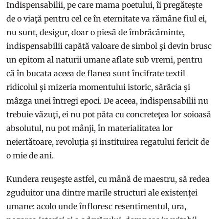
Indispensabilii, pe care mama poetului, îi pregăteşte
de o viaţă pentru cel ce în eternitate va rămâne fiul ei,
nu sunt, desigur, doar o piesă de îmbrăcăminte,
indispensabilii capătă valoare de simbol şi devin brusc
un epitom al naturii umane aflate sub vremi, pentru
că în bucata aceea de flanea sunt încifrate textil
ridicolul şi mizeria momentului istoric, sărăcia şi
mâzga unei întregi epoci. De aceea, indispensabilii nu
trebuie văzuţi, ei nu pot păta cu concreteţea lor soioasă
absolutul, nu pot mânji, în materialitatea lor
neiertătoare, revoluţia şi instituirea regatului fericit de
o mie de ani.
Kundera reuşeşte astfel, cu mână de maestru, să redea
zguduitor una dintre marile structuri ale existenţei
umane: acolo unde înfloresc resentimentul, ura,