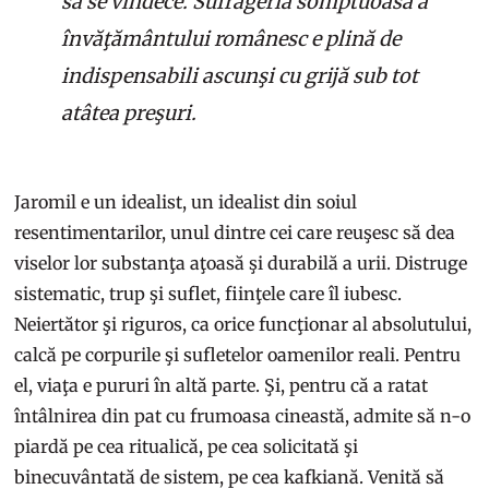
să se vindece. Sufrageria somptuoasă a
învăţământului românesc e plină de
indispensabili ascunşi cu grijă sub tot
atâtea preşuri.
Jaromil e un idealist, un idealist din soiul
resentimentarilor, unul dintre cei care reuşesc să dea
viselor lor substanţa aţoasă şi durabilă a urii. Distruge
sistematic, trup şi suflet, fiinţele care îl iubesc.
Neiertător şi riguros, ca orice funcţionar al absolutului,
calcă pe corpurile şi sufletelor oamenilor reali. Pentru
el, viaţa e pururi în altă parte. Şi, pentru că a ratat
întâlnirea din pat cu frumoasa cineastă, admite să n-o
piardă pe cea ritualică, pe cea solicitată şi
binecuvântată de sistem, pe cea kafkiană. Venită să