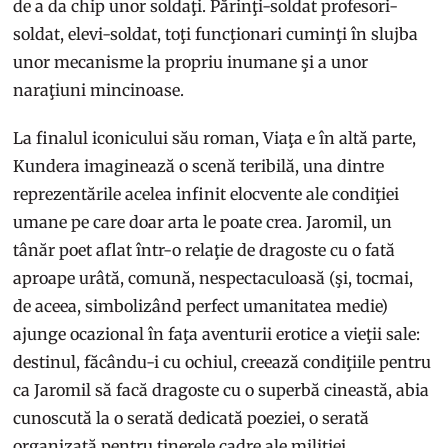
de a da chip unor soldaţi. Părinţi-soldat profesori-
soldat, elevi-soldat, toţi funcţionari cuminţi în slujba
unor mecanisme la propriu inumane şi a unor
naraţiuni mincinoase.
La finalul iconicului său roman, Viaţa e în altă parte,
Kundera imaginează o scenă teribilă, una dintre
reprezentările acelea infinit elocvente ale condiţiei
umane pe care doar arta le poate crea. Jaromil, un
tânăr poet aflat într-o relaţie de dragoste cu o fată
aproape urâtă, comună, nespectaculoasă (şi, tocmai,
de aceea, simbolizând perfect umanitatea medie)
ajunge ocazional în faţa aventurii erotice a vieţii sale:
destinul, făcându-i cu ochiul, creează condiţiile pentru
ca Jaromil să facă dragoste cu o superbă cineastă, abia
cunoscută la o serată dedicată poeziei, o serată
organizată pentru tinerele cadre ale miliţiei