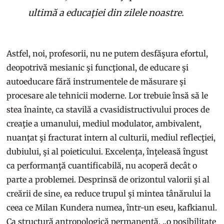
ultimă a educaţiei din zilele noastre.
Astfel, noi, profesorii, nu ne putem desfăşura efortul,
deopotrivă mesianic şi funcţional, de educare şi
autoeducare fără instrumentele de măsurare şi
procesare ale tehnicii moderne. Lor trebuie însă să le
stea înainte, ca stavilă a cvasidistructivului proces de
creaţie a umanului, mediul modulator, ambivalent,
nuanţat şi fracturat intern al culturii, mediul reflecţiei,
dubiului, şi al poieticului. Excelenţa, înţeleasă îngust
ca performanţă cuantificabilă, nu acoperă decât o
parte a problemei. Desprinsă de orizontul valorii şi al
creării de sine, ea reduce trupul şi mintea tânărului la
ceea ce Milan Kundera numea, într-un eseu, kafkianul.
Ca structură antropologică permanentă, „o posibilitate