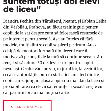
suntem totuși doi elevi
de liceu”
Diandra Fechita din Tămășeni, Neamț, și Fabian Leiba
din Vărbilău, Prahova, au făcut traininguri pentru
copiii de la sat despre cum să folosească resursele de
pe internet pentru școală. Așa au înțeles că fără
modele, mulți dintre copii se pierd pe drum. Au o
echipă de mentori formată din liceeni care îi
motivează pe puștii de la țară să continue școala. Au
reușit și să adune 50 de device-uri pentru copiii
nevoiași. Cei doi văd pe viu, în jurul lor, la vecinii lor,
ceea ce autoritățile pun în statistici: un sfert dintre
copiii care ajung în clasa a opta nu mai dau la liceu și
probabilitatea ca elevii să renunțe la școală crește cu
cât părinții lor au mai puțină carte.
CITEȘTE MAI MULT