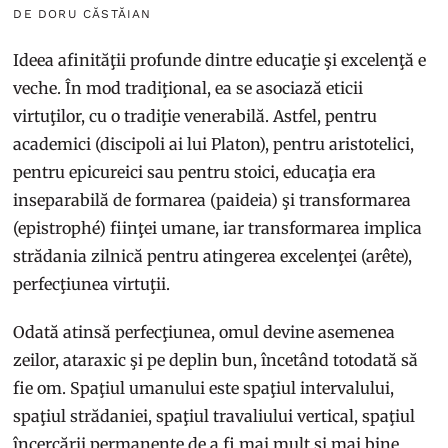
DE DORU CĂSTĂIAN
Ideea afinităţii profunde dintre educaţie şi excelenţă e
veche. În mod tradiţional, ea se asociază eticii
virtuţilor, cu o tradiţie venerabilă. Astfel, pentru
academici (discipoli ai lui Platon), pentru aristotelici,
pentru epicureici sau pentru stoici, educaţia era
inseparabilă de formarea (paideia) şi transformarea
(epistrophé) fiinţei umane, iar transformarea implica
strădania zilnică pentru atingerea excelenţei (arête),
perfecţiunea virtuţii.
Odată atinsă perfecţiunea, omul devine asemenea
zeilor, ataraxic şi pe deplin bun, încetând totodată să
fie om. Spaţiul umanului este spaţiul intervalului,
spaţiul strădaniei, spaţiul travaliului vertical, spaţiul
încercării permanente de a fi mai mult şi mai bine