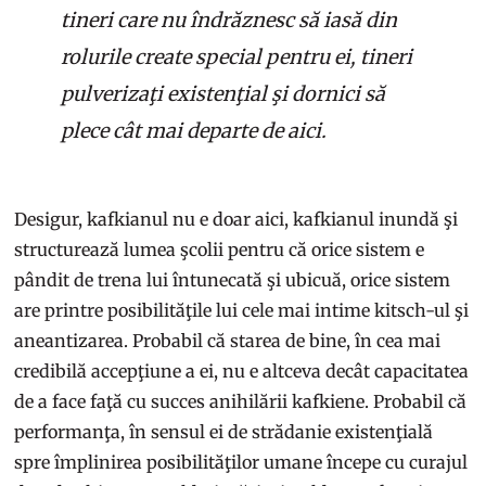
tineri care nu îndrăznesc să iasă din
rolurile create special pentru ei, tineri
pulverizaţi existenţial şi dornici să
plece cât mai departe de aici.
Desigur, kafkianul nu e doar aici, kafkianul inundă şi
structurează lumea şcolii pentru că orice sistem e
pândit de trena lui întunecată şi ubicuă, orice sistem
are printre posibilităţile lui cele mai intime kitsch-ul şi
aneantizarea. Probabil că starea de bine, în cea mai
credibilă accepţiune a ei, nu e altceva decât capacitatea
de a face faţă cu succes anihilării kafkiene. Probabil că
performanţa, în sensul ei de strădanie existenţială
spre împlinirea posibilităţilor umane începe cu curajul