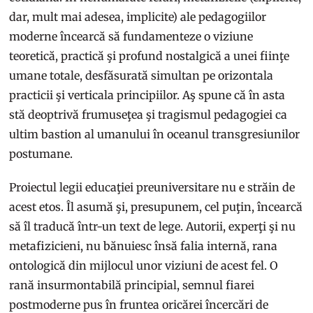
dar, mult mai adesea, implicite) ale pedagogiilor
moderne încearcă să fundamenteze o viziune
teoretică, practică şi profund nostalgică a unei fiinţe
umane totale, desfăsurată simultan pe orizontala
practicii şi verticala principiilor. Aş spune că în asta
stă deoptrivă frumuseţea şi tragismul pedagogiei ca
ultim bastion al umanului în oceanul transgresiunilor
postumane.
Proiectul legii educaţiei preuniversitare nu e străin de
acest etos. Îl asumă şi, presupunem, cel puţin, încearcă
să îl traducă într-un text de lege. Autorii, experţi şi nu
metafizicieni, nu bănuiesc însă falia internă, rana
ontologică din mijlocul unor viziuni de acest fel. O
rană insurmontabilă principial, semnul fiarei
postmoderne pus în fruntea oricărei încercări de