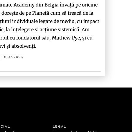
imate Academy din Belgia învață pe oricine
i dorește de pe Planetă cum să treacă de la
țiuni individuale legate de mediu, cu impact
c, la înțelegere și acțiune sistemică. Am
rbit cu fondatorul său, Mathew Pye, și cu
evi și absolvenți.
15.07.2026
CIAL
LEGAL