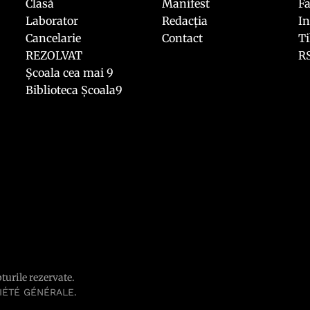
Clasă
Manifest
F
Laborator
Redacția
I
Cancelarie
Contact
T
REZOLVAT
R
Școala cea mai 9
Biblioteca Școala9
pturile rezervate.
.
IÉTÉ GÉNÉRALE