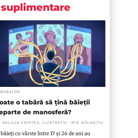
suplimentare
ABORATOR
oate o tabără să țină băieții
eparte de manosferă?
 RALUCA CRISTEA, ILUSTRAȚIE: IRIS GOLGOȚIU
 băieți cu vârste între 17 și 26 de ani au