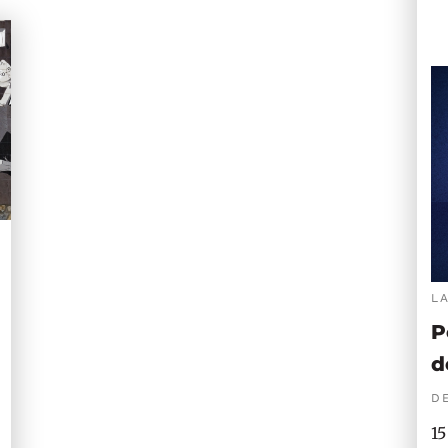
L
P
d
DE
15