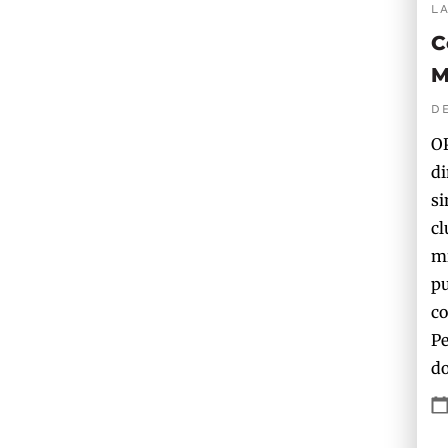
L
C
M
D
OP
di
si
cl
mi
pu
co
Pe
do