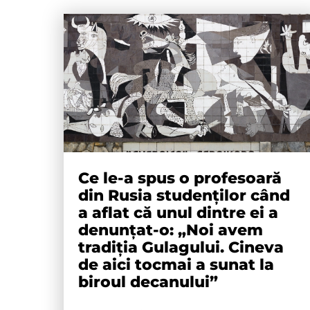
Ce le-a spus o profesoară
din Rusia studenților când
a aflat că unul dintre ei a
denunțat-o: „Noi avem
tradiția Gulagului. Cineva
de aici tocmai a sunat la
biroul decanului”