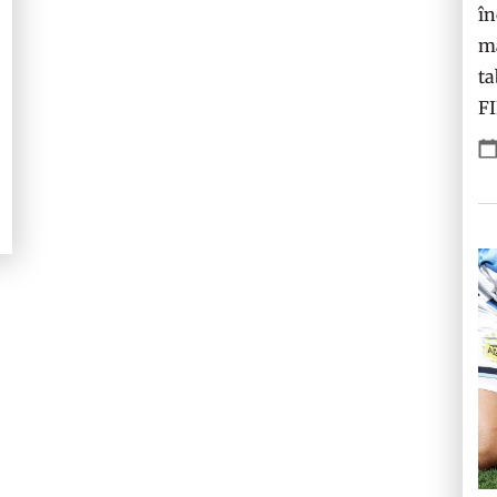
în
ma
ta
F