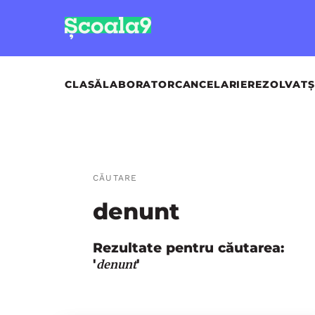
CLASĂ
LABORATOR
CANCELARIE
REZOLVAT
Ș
CĂUTARE
denunt
Rezultate pentru căutarea:
'
'
denunt