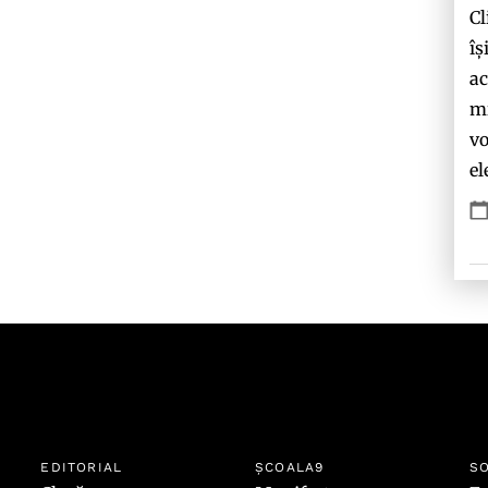
Cl
îș
ac
mi
vo
el
EDITORIAL
ȘCOALA9
SO