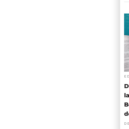
E
D
l
B
d
D