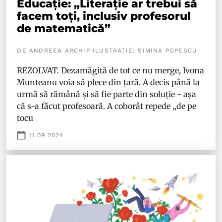
Educație: „Literație ar trebui să
facem toți, inclusiv profesorul
de matematică”
DE ANDREEA ARCHIP ILUSTRAȚIE: SIMINA POPESCU
REZOLVAT. Dezamăgită de tot ce nu merge, Ivona
Munteanu voia să plece din țară. A decis până la
urmă să rămână și să fie parte din soluție - așa
că s-a făcut profesoară. A coborât repede „de pe
tocu
11.09.2024