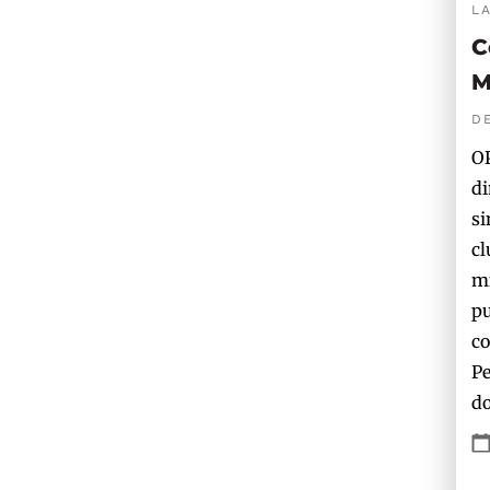
L
C
M
D
OP
di
si
cl
mi
pu
co
Pe
do