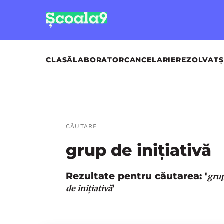
CLASĂ
LABORATOR
CANCELARIE
REZOLVAT
Ș
CĂUTARE
grup de inițiativă
Rezultate pentru căutarea: '
gru
'
de inițiativă