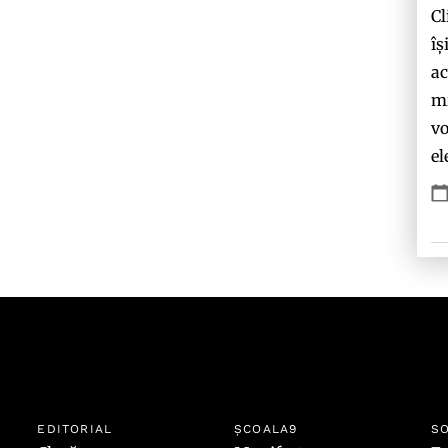
Cl
îș
ac
mi
vo
el
EDITORIAL
ȘCOALA9
SO