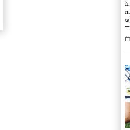
în
ma
ta
F