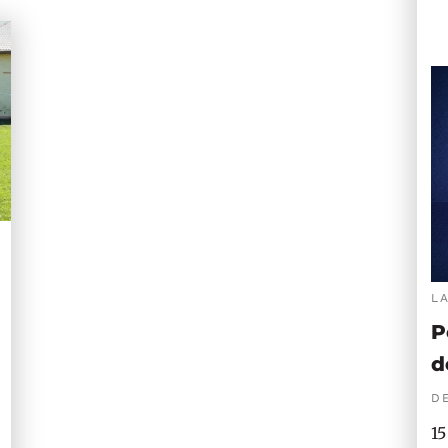
L
P
d
DE
15