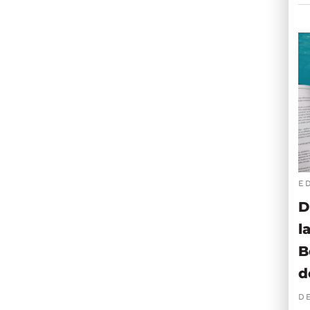
E
D
l
B
d
D