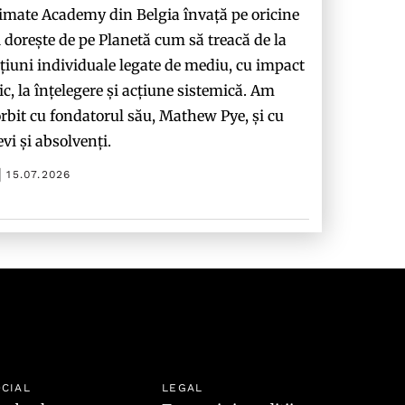
imate Academy din Belgia învață pe oricine
i dorește de pe Planetă cum să treacă de la
țiuni individuale legate de mediu, cu impact
c, la înțelegere și acțiune sistemică. Am
rbit cu fondatorul său, Mathew Pye, și cu
evi și absolvenți.
15.07.2026
CIAL
LEGAL