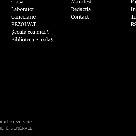
Clasă
Manifest
F
Laborator
Redacția
I
Cancelarie
Contact
T
REZOLVAT
R
Școala cea mai 9
Biblioteca Școala9
pturile rezervate.
.
IÉTÉ GÉNÉRALE