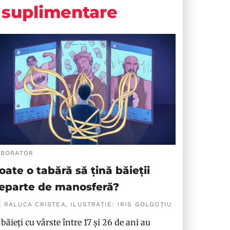
suplimentare
ABORATOR
oate o tabără să țină băieții
eparte de manosferă?
 RALUCA CRISTEA, ILUSTRAȚIE: IRIS GOLGOȚIU
 băieți cu vârste între 17 și 26 de ani au