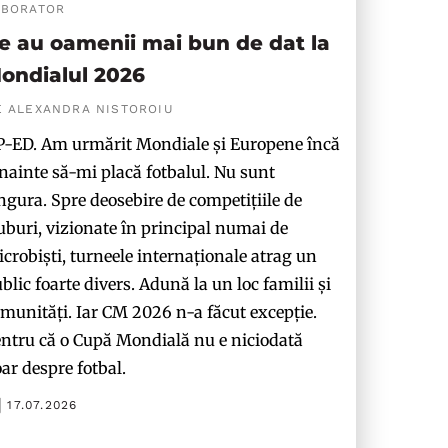
ABORATOR
e au oamenii mai bun de dat la
ondialul 2026
E ALEXANDRA NISTOROIU
-ED. Am urmărit Mondiale și Europene încă
nainte să-mi placă fotbalul. Nu sunt
ngura. Spre deosebire de competițiile de
uburi, vizionate în principal numai de
crobiști, turneele internaționale atrag un
blic foarte divers. Adună la un loc familii și
munități. Iar CM 2026 n-a făcut excepție.
ntru că o Cupă Mondială nu e niciodată
ar despre fotbal.
17.07.2026