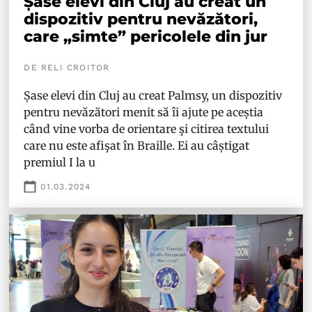
Șase elevi din Cluj au creat un
dispozitiv pentru nevăzători,
care „simte” pericolele din jur
DE RELI CROITOR
Șase elevi din Cluj au creat Palmsy, un dispozitiv
pentru nevăzători menit să îi ajute pe aceștia
când vine vorba de orientare şi citirea textului
care nu este afişat în Braille. Ei au câștigat
premiul I la u
01.03.2024