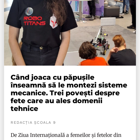
Când joaca cu păpușile
înseamnă să le montezi sisteme
mecanice. Trei povești despre
fete care au ales domenii
tehnice
REDACȚIA ȘCOALA 9
De Ziua Internațională a femeilor și fetelor din