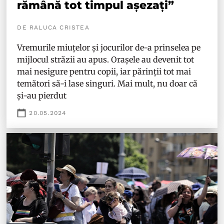
rămână tot timpul așezați”
DE RALUCA CRISTEA
Vremurile miuțelor și jocurilor de-a prinselea pe
mijlocul străzii au apus. Orașele au devenit tot
mai nesigure pentru copii, iar părinții tot mai
temători să-i lase singuri. Mai mult, nu doar că
și-au pierdut
20.05.2024