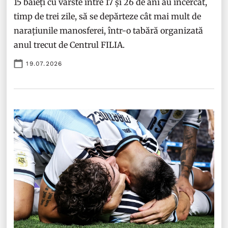
15 băieți cu vârste între 17 și 26 de ani au încercat,
timp de trei zile, să se depărteze cât mai mult de
narațiunile manosferei, într-o tabără organizată
anul trecut de Centrul FILIA.
19.07.2026