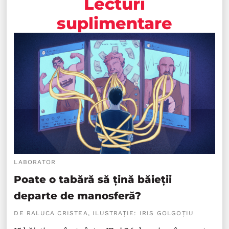
Lecturi
suplimentare
LABORATOR
Poate o tabără să țină băieții
departe de manosferă?
DE RALUCA CRISTEA, ILUSTRAȚIE: IRIS GOLGOȚIU