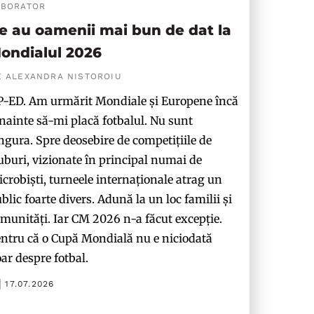
ABORATOR
e au oamenii mai bun de dat la
ondialul 2026
E ALEXANDRA NISTOROIU
-ED. Am urmărit Mondiale și Europene încă
nainte să-mi placă fotbalul. Nu sunt
ngura. Spre deosebire de competițiile de
uburi, vizionate în principal numai de
crobiști, turneele internaționale atrag un
blic foarte divers. Adună la un loc familii și
munități. Iar CM 2026 n-a făcut excepție.
ntru că o Cupă Mondială nu e niciodată
ar despre fotbal.
17.07.2026