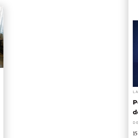
L
P
d
DE
15