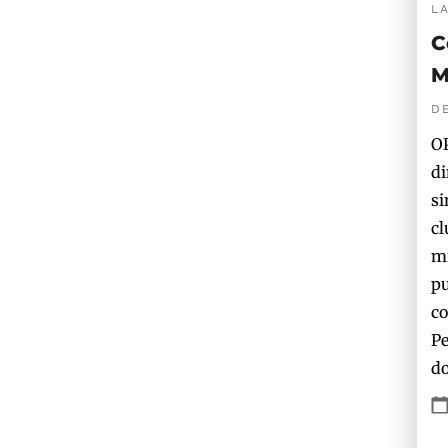
L
C
M
D
OP
di
si
cl
mi
pu
co
Pe
do