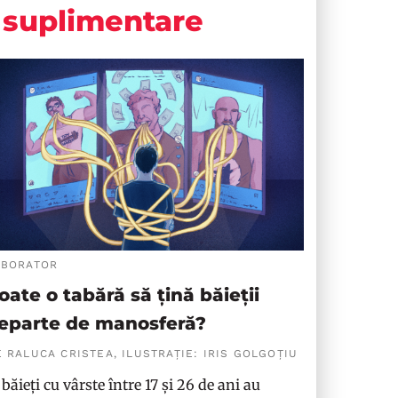
suplimentare
ABORATOR
oate o tabără să țină băieții
eparte de manosferă?
 RALUCA CRISTEA, ILUSTRAȚIE: IRIS GOLGOȚIU
 băieți cu vârste între 17 și 26 de ani au