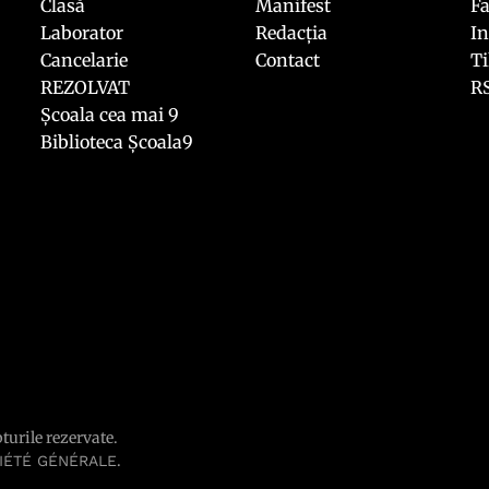
Clasă
Manifest
F
Laborator
Redacția
I
Cancelarie
Contact
T
REZOLVAT
R
Școala cea mai 9
Biblioteca Școala9
pturile rezervate.
.
IÉTÉ GÉNÉRALE