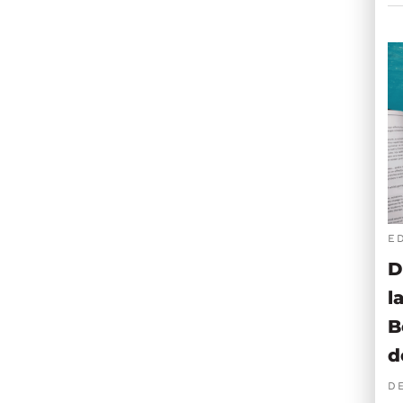
E
D
l
B
d
D