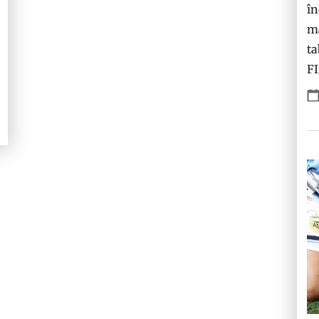
în
ma
ta
F