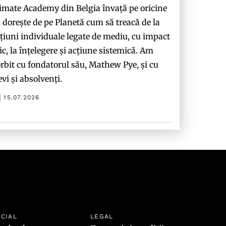
imate Academy din Belgia învață pe oricine
i dorește de pe Planetă cum să treacă de la
țiuni individuale legate de mediu, cu impact
c, la înțelegere și acțiune sistemică. Am
rbit cu fondatorul său, Mathew Pye, și cu
evi și absolvenți.
15.07.2026
CIAL
LEGAL