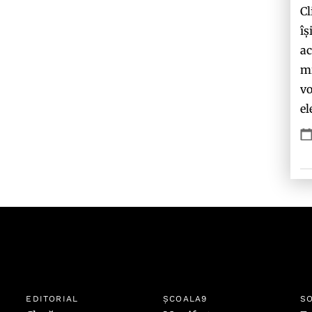
Cl
îș
ac
mi
vo
el
EDITORIAL
ȘCOALA9
SO