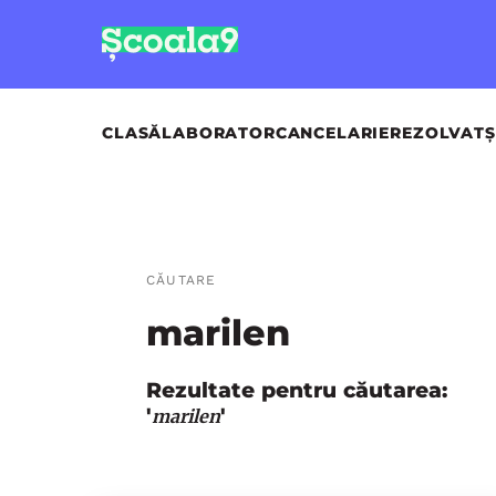
CLASĂ
LABORATOR
CANCELARIE
REZOLVAT
Ș
CĂUTARE
marilen
Rezultate pentru căutarea:
'
'
marilen