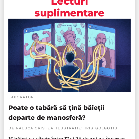
Lecturi
suplimentare
LABORATOR
Poate o tabără să țină băieții
departe de manosferă?
DE RALUCA CRISTEA, ILUSTRAȚIE: IRIS GOLGOȚIU