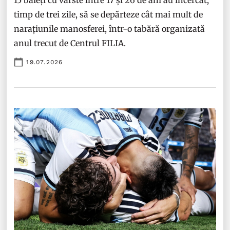
15 băieți cu vârste între 17 și 26 de ani au încercat,
timp de trei zile, să se depărteze cât mai mult de
narațiunile manosferei, într-o tabără organizată
anul trecut de Centrul FILIA.
19.07.2026