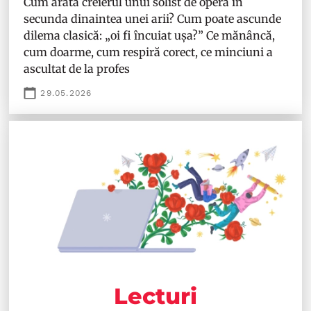
Cum arată creierul unui solist de operă în
secunda dinaintea unei arii? Cum poate ascunde
dilema clasică: „oi fi încuiat ușa?” Ce mănâncă,
cum doarme, cum respiră corect, ce minciuni a
ascultat de la profes
29.05.2026
Lecturi