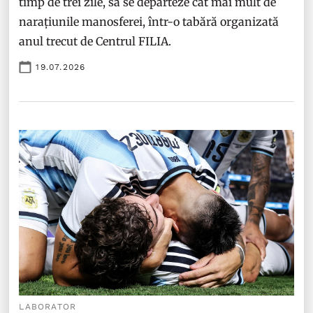
timp de trei zile, să se depărteze cât mai mult de
narațiunile manosferei, într-o tabără organizată
anul trecut de Centrul FILIA.
19.07.2026
LABORATOR