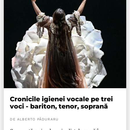
Cronicile igienei vocale pe trei
voci - bariton, tenor, soprană
DE ALBERTO PĂDURARU