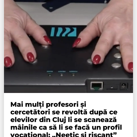
Mai mulți profesori și
cercetători se revoltă după ce
elevilor din Cluj li se scanează
mâinile ca să li se facă un profil
vocațional: „Neetic și riscant”