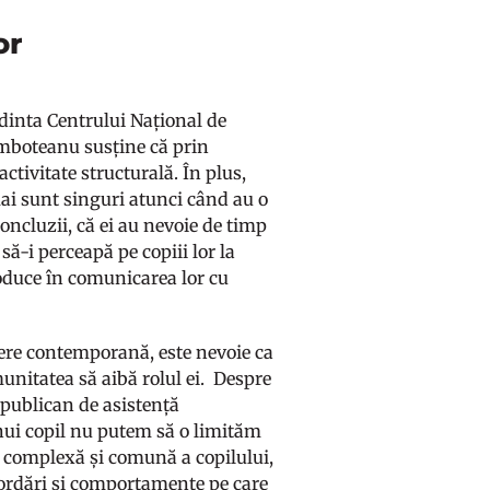
or
inta Centrului Național de
âmboteanu susține că prin
ctivitate structurală. În plus,
 mai sunt singuri atunci când au o
concluzii, că ei au nevoie de timp
 să-i perceapă pe copiii lor la
roduce în comunicarea lor cu
ucere contemporană, este nevoie ca
munitatea să aibă rolul ei. Despre
epublican de asistență
nui copil nu putem să o limităm
re complexă și comună a copilului,
abordări și comportamente pe care