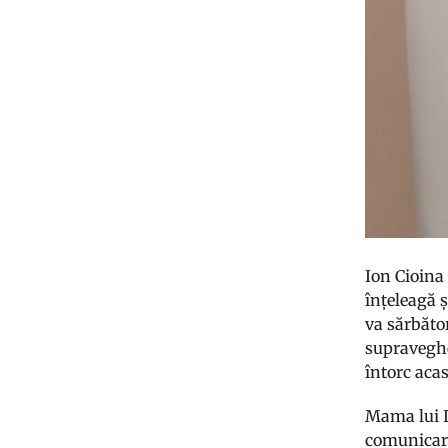
Ion Cioina 
înțeleagă ș
va sărbăto
supraveghe
întorc aca
Mama lui Io
comunicare 