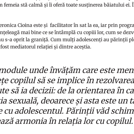
m femeia stă calmă și îi oferă toate susținerea băiatului ei. 
Veronica Cioina este și facilitator în sat la ea, iar prin prog
înțeleagă mai bine ce se întâmplă cu copiii lor, cum se dezvo
u s-a oprit la graniță. Cum mulți adolescenți au părinții pl
fost mediatorul relației și dintre aceștia.
odule unde învățăm care este meni
ețe copilul să se implice în rezolvar
ute să ia decizii: de la orientarea în c
ia sexuală, deoarece și asta este un 
e cu adolescentul. Părinții văd schim
ează armonia în relația lor cu copilul