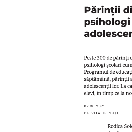
Părinții 
psihologi
adolescen
Peste 300 de părinți 
psihologi școlari cum
Programul de educați
săptămână, părinții au
adolescenții lor. La 
elevi, în timp ce la no
07.08.2021
DE VITALIE GUȚU
Rodica Sol