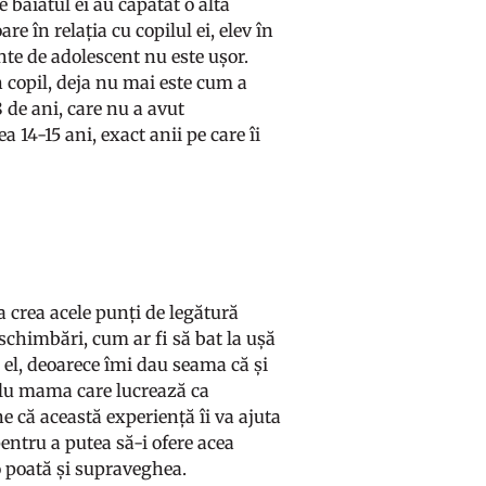
 băiatul ei au căpătat o altă
e în relația cu copilul ei, elev în
inte de adolescent nu este ușor.
n copil, deja nu mai este cum a
 de ani, care nu a avut
 14-15 ani, exact anii pe care îi
 crea acele punți de legătură
schimbări, cum ar fi să bat la ușă
 el, deoarece îmi dau seama că și
mplu mama care lucrează ca
ne că această experiență îi va ajuta
 pentru a putea să-i ofere acea
 o poată și supraveghea.