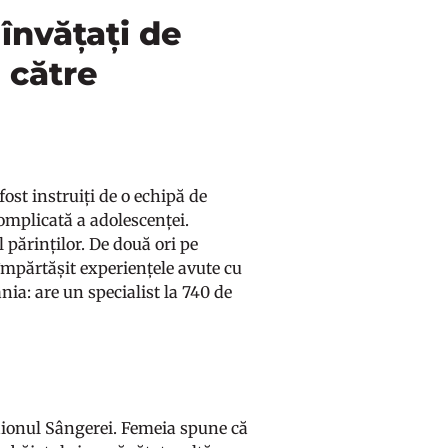
învățați de
 către
ost instruiți de o echipă de
complicată a adolescenței.
părinților. De două ori pe
u împărtășit experiențele avute cu
nia: are un specialist la 740 de
aionul Sângerei. Femeia spune că