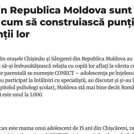
din Republica Moldova sunt 
 cum să construiască punți
ții lor
din orașele Chișinău și Sângerei din Republica Moldova au f
 să-și îmbunătățească relația cu copiii lor aflați la vârsta 
e parentală se numește CONECT – adolescența pe înțelesul 
 participat la întâlniri cu specialiștii, au discutat și și-a
capitolul psihologi școlari, Moldova stă mai bine decât Româ
i este unul la 1.000.
can este mama unui adolescent de 15 ani din Chișcăreni, r