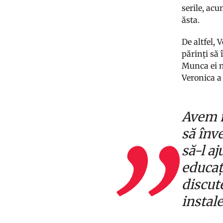
serile, acu
ăsta.
De altfel, 
părinți să 
Munca ei n
Veronica a 
Avem m
să înv
să-l aj
educaț
discut
instal