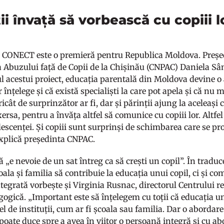
ii învață să vorbească cu copiii l
CONECT este o premieră pentru Republica Moldova. Președ
a Abuzului față de Copii de la Chișinău (CNPAC) Daniela S
 acestui proiect, educația parentală din Moldova devine o a
r înțelege și că există specialiști la care pot apela și că nu
icât de surprinzător ar fi, dar și părinții ajung la aceleași 
ersa, pentru a învăța altfel să comunice cu copiii lor. Altfel
lescenței. Și copiii sunt surprinși de schimbarea care se p
 explică președinta CNPAC.
 „e nevoie de un sat întreg ca să crești un copil”. În trad
ala și familia să contribuie la educația unui copil, ci și co
ntegrată vorbește și Virginia Rusnac, directorul Centrului r
ogică. „Important este să înțelegem cu toții că educația u
el de instituții, cum ar fi școala sau familia. Dar o aborda
 poate duce spre a avea în viitor o persoană integră și cu 