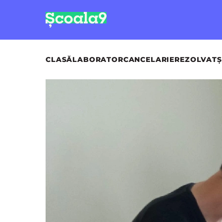
CLASĂ
LABORATOR
CANCELARIE
REZOLVAT
Ș