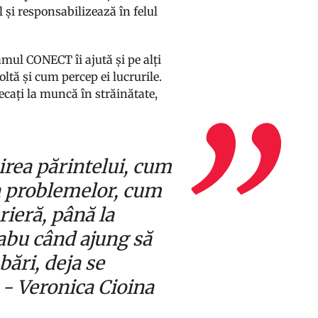
Îl și responsabilizează în felul
ramul CONECT îi ajută și pe alți
ltă și cum percep ei lucrurile.
ecați la muncă în străinătate,
rea părintelui, cum
ea problemelor, cum
arieră, până la
tabu când ajung să
bări, deja se
. - Veronica Cioina