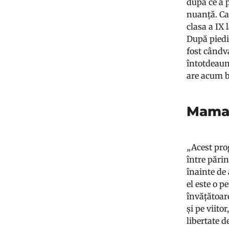
după ce a p
nuanță. Ca 
clasa a IX 
După piedic
fost cândv
întotdeauna
are acum b
Mama 
„Acest pro
între pări
înainte de
el este o 
învățătoare
și pe viito
libertate d