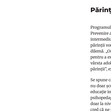
Părinț
Programul 
Prevenire 
intermediul
părinții vo
dilemă. „Or
pentru a ex
vârsta ado
părinții”,
Se spune că
nu doar șco
educație i
psihopedag
doar la niv
cred că ne