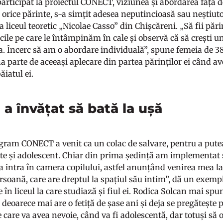
articipat la proiectul CONECT, viziunea și abordarea față de
orice părinte, s-a simțit adesea neputincioasă sau neștiutoar
la liceul teoretic „Nicolae Casso” din Chișcăreni. „Să fii păr
ile pe care le întâmpinăm în cale și observă că să crești u
a. Încerc să am o abordare individuală”, spune femeia de 38
 parte de aceeași aplecare din partea părinților ei când avea
ăiatul ei.
a învățat să bată la ușă
gram CONECT a venit ca un colac de salvare, pentru a putea
nte și adolescent. Chiar din prima ședință am implementat 
 a intra în camera copilului, astfel anunțând venirea mea la
persoană, care are dreptul la spațiul său intim”, dă un exe
 în liceul la care studiază și fiul ei. Rodica Solcan mai spu
r, deoarece mai are o fetiță de șase ani și deja se pregătește
e care va avea nevoie, când va fi adolescentă, dar totuși să