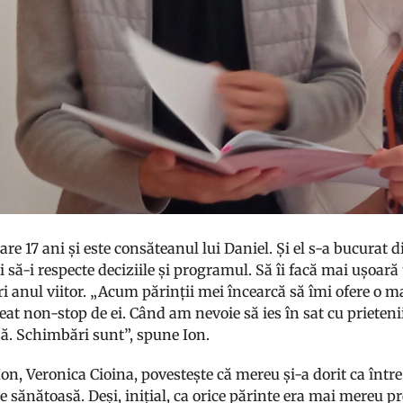
are 17 ani și este consăteanul lui Daniel. Și el s-a bucurat d
i să-i respecte deciziile și programul. Să îi facă mai ușoară 
ri anul viitor. „Acum părinții mei încearcă să îmi ofere o m
at non-stop de ei. Când am nevoie să ies în sat cu prieteni
să. Schimbări sunt”, spune Ion.
n, Veronica Cioina, povestește că mereu și-a dorit ca între e
sănătoasă. Deși, inițial, ca orice părinte era mai mereu pre