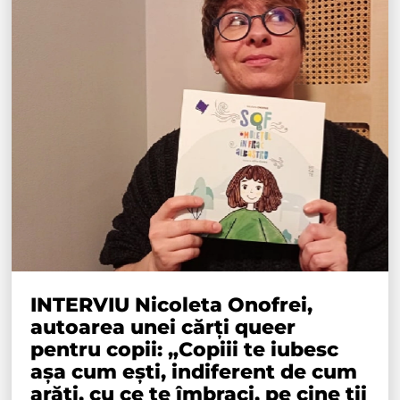
INTERVIU Nicoleta Onofrei,
autoarea unei cărți queer
pentru copii: „Copiii te iubesc
așa cum ești, indiferent de cum
arăți, cu ce te îmbraci, pe cine ții