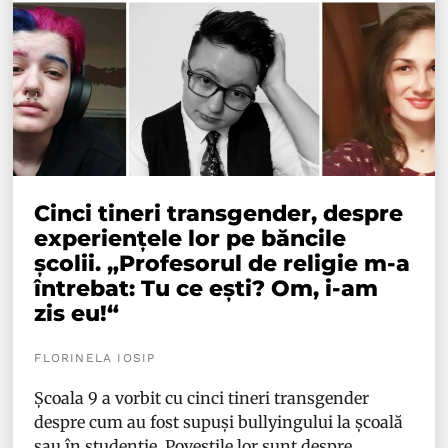
Cinci tineri transgender, despre
experiențele lor pe băncile
școlii. „Profesorul de religie m-a
întrebat: Tu ce ești? Om, i-am
zis eu!“
FLORINELA IOSIP
Școala 9 a vorbit cu cinci tineri transgender
despre cum au fost supuși bullyingului la școală
sau în studenție. Poveștile lor sunt despre