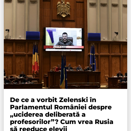
De ce a vorbit Zelenski în
Parlamentul României despre
„uciderea deliberată a
profesorilor”? Cum vrea Rusia
să reeduce elevii