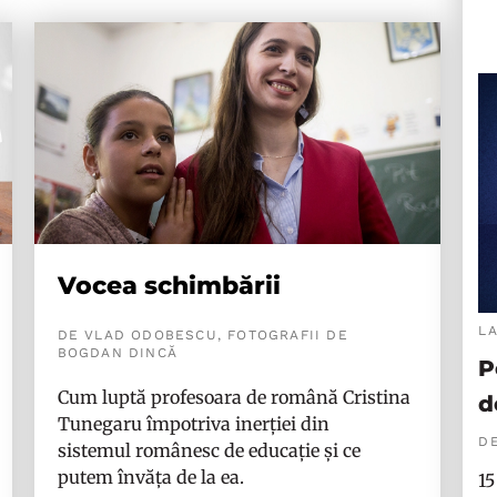
Vocea schimbării
L
DE VLAD ODOBESCU, FOTOGRAFII DE
BOGDAN DINCĂ
P
Cum luptă profesoara de română Cristina
d
Tunegaru împotriva inerției din
DE
sistemul românesc de educație și ce
putem învăța de la ea.
15