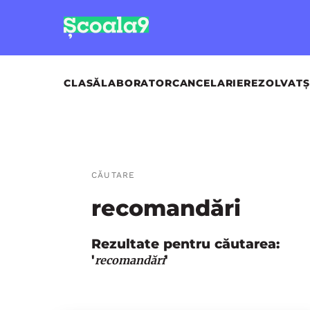
CLASĂ
LABORATOR
CANCELARIE
REZOLVAT
Ș
CĂUTARE
recomandări
Rezultate pentru căutarea:
'
'
recomandări