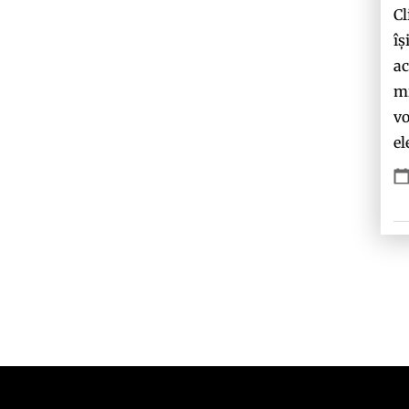
Cl
îș
ac
mi
vo
el