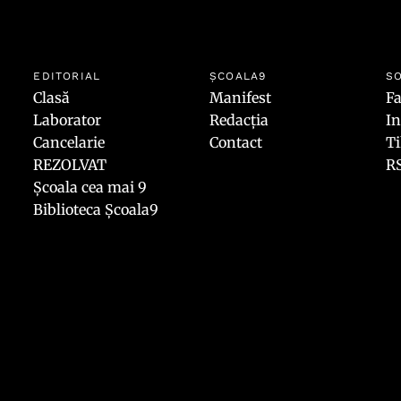
EDITORIAL
ȘCOALA9
SO
Clasă
Manifest
F
Laborator
Redacția
I
Cancelarie
Contact
T
REZOLVAT
R
Școala cea mai 9
Biblioteca Școala9