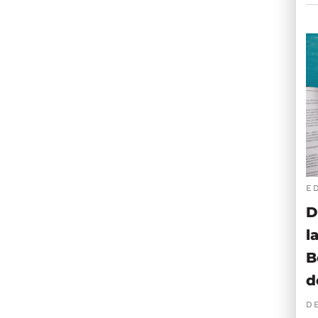
E
D
l
B
d
D