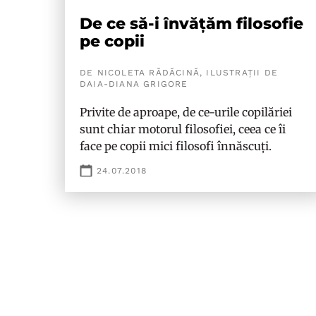
De ce să-i învățăm filosofie
pe copii
DE NICOLETA RĂDĂCINĂ, ILUSTRAȚII DE
DAIA-DIANA GRIGORE
Privite de aproape, de ce-urile copilăriei
sunt chiar motorul filosofiei, ceea ce îi
face pe copii mici filosofi înnăscuți.
24.07.2018