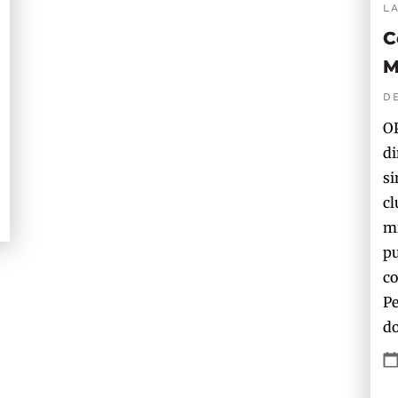
L
C
M
D
OP
di
si
cl
mi
pu
co
Pe
do