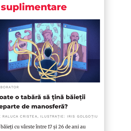
suplimentare
ABORATOR
oate o tabără să țină băieții
eparte de manosferă?
 RALUCA CRISTEA, ILUSTRAȚIE: IRIS GOLGOȚIU
 băieți cu vârste între 17 și 26 de ani au