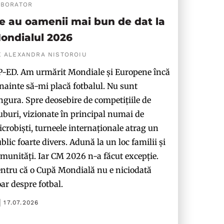
ABORATOR
e au oamenii mai bun de dat la
ondialul 2026
E ALEXANDRA NISTOROIU
-ED. Am urmărit Mondiale și Europene încă
nainte să-mi placă fotbalul. Nu sunt
ngura. Spre deosebire de competițiile de
uburi, vizionate în principal numai de
crobiști, turneele internaționale atrag un
blic foarte divers. Adună la un loc familii și
munități. Iar CM 2026 n-a făcut excepție.
ntru că o Cupă Mondială nu e niciodată
ar despre fotbal.
17.07.2026