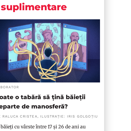
suplimentare
ABORATOR
oate o tabără să țină băieții
eparte de manosferă?
 RALUCA CRISTEA, ILUSTRAȚIE: IRIS GOLGOȚIU
 băieți cu vârste între 17 și 26 de ani au