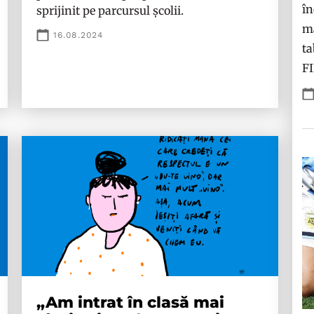
în
sprijinit pe parcursul școlii.
ma
16.08.2024
ta
F
„Am intrat în clasă mai