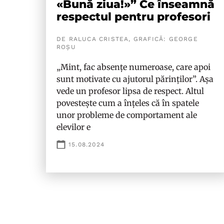
«Bună ziua!»” Ce înseamnă
respectul pentru profesori
DE RALUCA CRISTEA, GRAFICĂ: GEORGE
ROȘU
„Mint, fac absențe numeroase, care apoi
sunt motivate cu ajutorul părinților”. Așa
vede un profesor lipsa de respect. Altul
povestește cum a înțeles că în spatele
unor probleme de comportament ale
elevilor e
15.08.2024