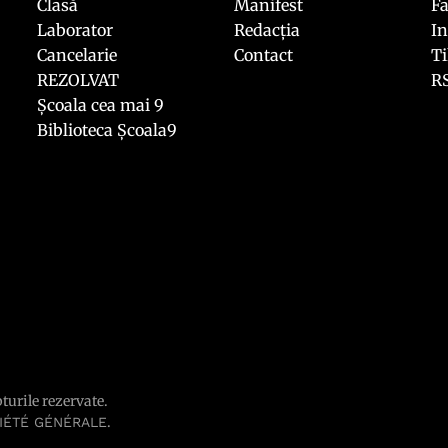
Clasă
Manifest
F
Laborator
Redacția
I
Cancelarie
Contact
T
REZOLVAT
R
Școala cea mai 9
Biblioteca Școala9
pturile rezervate.
.
IÉTÉ GÉNÉRALE