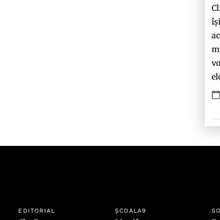
Cl
îș
ac
mi
vo
el
EDITORIAL
ȘCOALA9
SO