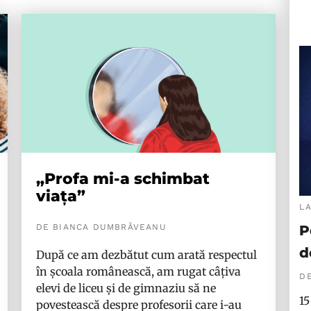
„Profa mi-a schimbat
viața”
L
DE BIANCA DUMBRĂVEANU
P
d
După ce am dezbătut cum arată respectul
în școala românească, am rugat câțiva
DE
elevi de liceu și de gimnaziu să ne
15
povestească despre profesorii care i-au