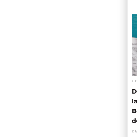
E
D
l
B
d
D