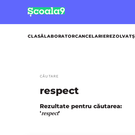
CLASĂ
LABORATOR
CANCELARIE
REZOLVAT
Ș
CĂUTARE
respect
Rezultate pentru căutarea:
'
'
respect