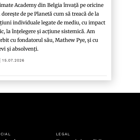
imate Academy din Belgia învață pe oricine
i dorește de pe Planetă cum să treacă de la
țiuni individuale legate de mediu, cu impact
c, la înțelegere și acțiune sistemică. Am
rbit cu fondatorul său, Mathew Pye, și cu
evi și absolvenți.
15.07.2026
CIAL
LEGAL