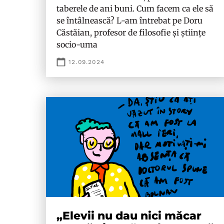
taberele de ani buni. Cum facem ca ele să
se întâlnească? L-am întrebat pe Doru
Căstăian, profesor de filosofie și științe
socio-uma
12.09.2024
„Elevii nu dau nici măcar