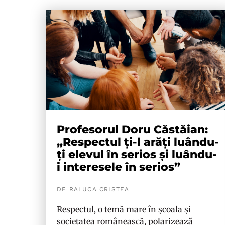
Profesorul Doru Căstăian:
„Respectul ți-l arăți luându-
ți elevul în serios și luându-
i interesele în serios”
DE RALUCA CRISTEA
Respectul, o temă mare în școala și
societatea românească, polarizează