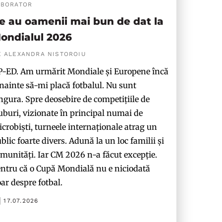
ABORATOR
e au oamenii mai bun de dat la
ondialul 2026
E ALEXANDRA NISTOROIU
-ED. Am urmărit Mondiale și Europene încă
nainte să-mi placă fotbalul. Nu sunt
ngura. Spre deosebire de competițiile de
uburi, vizionate în principal numai de
crobiști, turneele internaționale atrag un
blic foarte divers. Adună la un loc familii și
munități. Iar CM 2026 n-a făcut excepție.
ntru că o Cupă Mondială nu e niciodată
ar despre fotbal.
17.07.2026