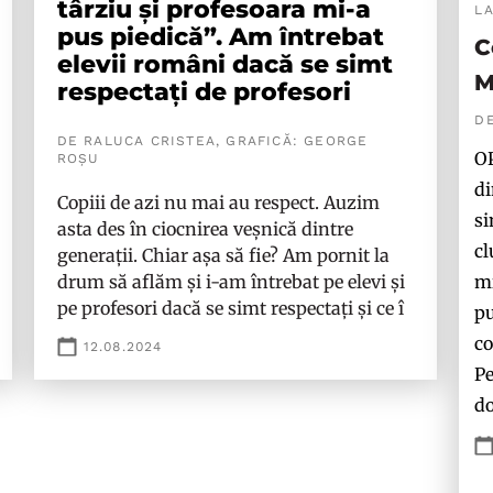
târziu și profesoara mi-a
L
pus piedică”. Am întrebat
C
elevii români dacă se simt
M
respectați de profesori
D
DE RALUCA CRISTEA, GRAFICĂ: GEORGE
OP
ROȘU
di
Copiii de azi nu mai au respect. Auzim
si
asta des în ciocnirea veșnică dintre
cl
generații. Chiar așa să fie? Am pornit la
mi
drum să aflăm și i-am întrebat pe elevi și
pe profesori dacă se simt respectați și ce î
pu
co
12.08.2024
Pe
do