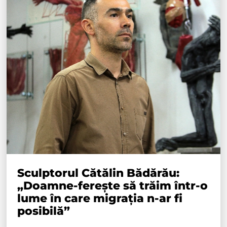
Sculptorul Cătălin Bădărău:
„Doamne-ferește să trăim într-o
lume în care migrația n-ar fi
posibilă”