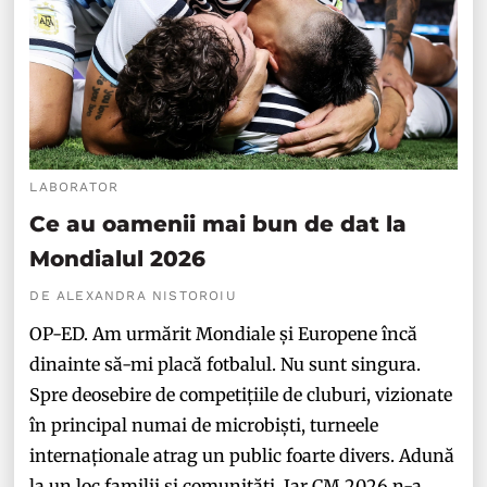
LABORATOR
Ce au oamenii mai bun de dat la
Mondialul 2026
DE ALEXANDRA NISTOROIU
OP-ED. Am urmărit Mondiale și Europene încă
dinainte să-mi placă fotbalul. Nu sunt singura.
Spre deosebire de competițiile de cluburi, vizionate
în principal numai de microbiști, turneele
internaționale atrag un public foarte divers. Adună
la un loc familii și comunități. Iar CM 2026 n-a