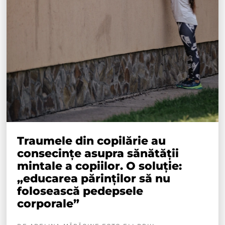
Traumele din copilărie au
consecințe asupra sănătății
mintale a copiilor. O soluție:
„educarea părinților să nu
folosească pedepsele
corporale”