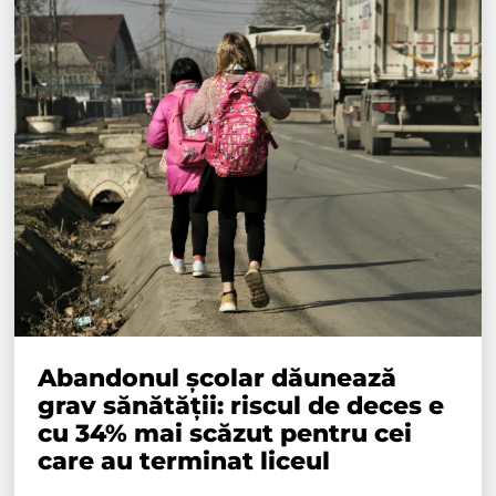
Abandonul școlar dăunează
grav sănătății: riscul de deces e
cu 34% mai scăzut pentru cei
care au terminat liceul