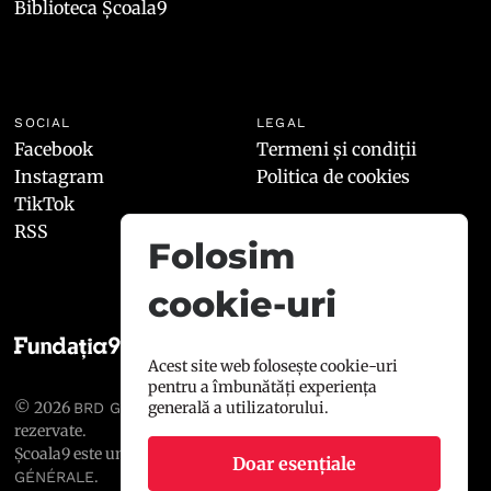
Biblioteca Școala9
SOCIAL
LEGAL
Facebook
Termeni și condiții
Instagram
Politica de cookies
TikTok
RSS
Folosim
cookie-uri
Acest site web folosește cookie-uri
pentru a îmbunătăți experiența
© 2026
, toate drepturile
generală a utilizatorului.
BRD GROUPE SOCIÉTÉ GÉNÉRALE
rezervate.
Școala9 este un proiect susținut de
BRD GROUPE SOCIÉTÉ
Doar esențiale
.
GÉNÉRALE