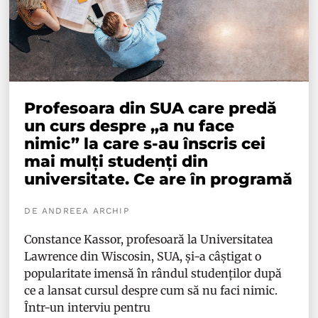
Profesoara din SUA care predă
un curs despre „a nu face
nimic” la care s-au înscris cei
mai mulți studenți din
universitate. Ce are în programă
DE ANDREEA ARCHIP
Constance Kassor, profesoară la Universitatea
Lawrence din Wiscosin, SUA, și-a câștigat o
popularitate imensă în rândul studenților după
ce a lansat cursul despre cum să nu faci nimic.
Într-un interviu pentru