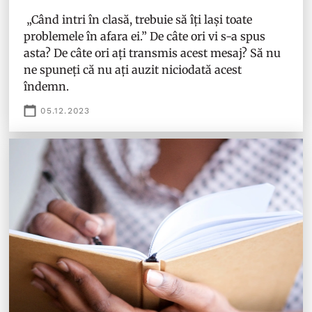
„Când intri în clasă, trebuie să îți lași toate
problemele în afara ei.” De câte ori vi s-a spus
asta? De câte ori ați transmis acest mesaj? Să nu
ne spuneți că nu ați auzit niciodată acest
îndemn.
05.12.2023