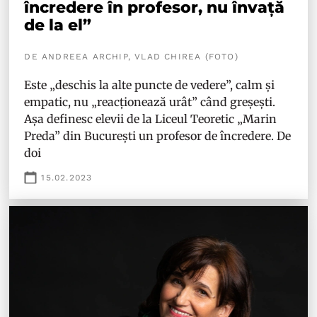
încredere în profesor, nu învață
de la el”
DE ANDREEA ARCHIP, VLAD CHIREA (FOTO)
Este „deschis la alte puncte de vedere”, calm și
empatic, nu „reacționează urât” când greșești.
Așa definesc elevii de la Liceul Teoretic „Marin
Preda” din București un profesor de încredere. De
doi
15.02.2023