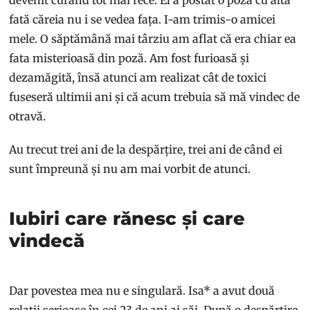
fată căreia nu i se vedea fața. I-am trimis-o amicei
mele. O săptămână mai târziu am aflat că era chiar ea
fata misterioasă din poză. Am fost furioasă și
dezamăgită, însă atunci am realizat cât de toxici
fuseseră ultimii ani și că acum trebuia să mă vindec de
otravă.
Au trecut trei ani de la despărțire, trei ani de când ei
sunt împreună și nu am mai vorbit de atunci.
Iubiri care rănesc și care
vindecă
Dar povestea mea nu e singulară. Isa* a avut două
relații serioase în cei 23 de ani ai săi. După o despărțire