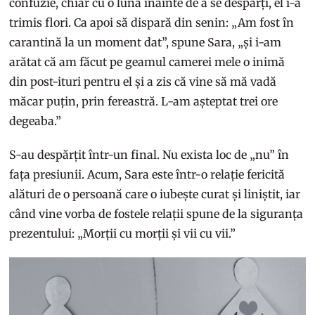
confuzie, chiar cu o lună înainte de a se despărți, el i-a
trimis flori. Ca apoi să dispară din senin: „Am fost în
carantină la un moment dat”, spune Sara, „și i-am
arătat că am făcut pe geamul camerei mele o inimă
din post-ituri pentru el și a zis că vine să mă vadă
măcar puțin, prin fereastră. L-am așteptat trei ore
degeaba.”
S-au despărțit într-un final. Nu exista loc de „nu” în
fața presiunii. Acum, Sara este într-o relație fericită
alături de o persoană care o iubește curat și liniștit, iar
când vine vorba de fostele relații spune de la siguranța
prezentului: „Morții cu morții și vii cu vii.”