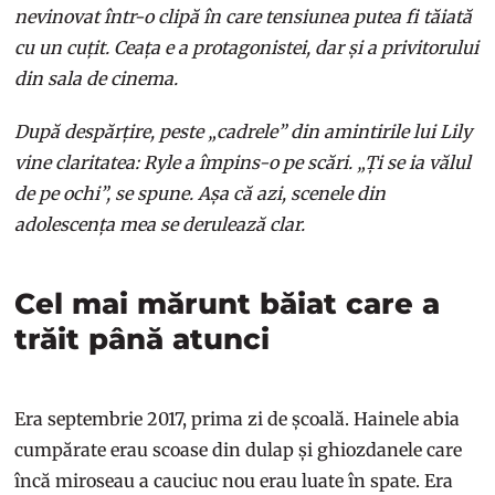
nevinovat într-o clipă în care tensiunea putea fi tăiată
cu un cuțit. Ceața e a protagonistei, dar și a privitorului
din sala de cinema.
După despărțire, peste „cadrele” din amintirile lui Lily
vine claritatea: Ryle a împins-o pe scări. „Ți se ia vălul
de pe ochi”, se spune. Așa că azi, scenele din
adolescența mea se derulează clar.
Cel mai mărunt băiat care a
trăit până atunci
Era septembrie 2017, prima zi de școală. Hainele abia
cumpărate erau scoase din dulap și ghiozdanele care
încă miroseau a cauciuc nou erau luate în spate. Era