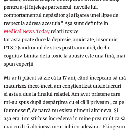
pentru a-ți înțelege partenerul, nevoile lui,
comportamentul nepăsător și afișarea unei lipse de
respect la adresa acestuia.” Așa sunt definite în
Medical News Today
relații toxice.
Iar asta poate duce la depresie, anxietate, insomnie,
PTSD (sindromul de stres posttraumatic), declin
cognitiv. Limita de la toxic la abuziv este una fină, mai
spun experții.
Mi-ar fi plăcut să zic că la 17 ani, când începeam să mă
maturizez încet-încet, am conștientizat unele lucruri
și asta a dus la finalul relației. Am avut prietene care
mi-au spus după despărțirea cu el că îl priveam „ca pe
Dumnezeu”, de parcă nu exista nimeni altcineva. Și
așa era. Îmi știrbise încrederea în mine prea mult ca să
mai cred că altcineva m-ar iubi cu adevărat. Plângeam