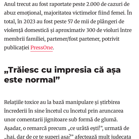
Anul trecut au fost raportate peste 2.000 de cazuri de
abuz emoțional, majoritatea victimelor fiind femei. În
total, în 2023 au fost peste 57 de mii de plângeri de
violență domestică și aproximativ 300 de violuri între
membrii familiei, partener/fost partener, potrivit
publicației
PressOne
.
„Trăiesc cu impresia că așa
este normal”
Relațiile toxice au la bază manipulare și știrbirea
încrederii în sine încetul cu încetul prin aruncarea
unor comentarii jignitoare sub formă de glumă.
Așadar, o remarcă precum „ce urâtă ești!”, urmată de
„hai, dar de ce te superi așa?” afectează mult judecata