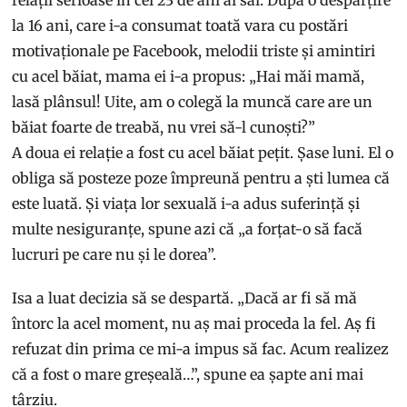
la 16 ani, care i-a consumat toată vara cu postări
motivaționale pe Facebook, melodii triste și amintiri
cu acel băiat, mama ei i-a propus: „Hai măi mamă,
lasă plânsul! Uite, am o colegă la muncă care are un
băiat foarte de treabă, nu vrei să-l cunoști?”
A doua ei relație a fost cu acel băiat pețit. Șase luni. El o
obliga să posteze poze împreună pentru a ști lumea că
este luată. Și viața lor sexuală i-a adus suferință și
multe nesiguranțe, spune azi că „a forțat-o să facă
lucruri pe care nu și le dorea”.
Isa a luat decizia să se despartă. „Dacă ar fi să mă
întorc la acel moment, nu aș mai proceda la fel. Aș fi
refuzat din prima ce mi-a impus să fac. Acum realizez
că a fost o mare greșeală…”, spune ea șapte ani mai
târziu.