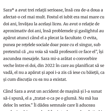
Sara* a avut trei relații serioase, însă cea de-a doua a
afectat-o cel mai mult. Fostul ei iubit era mai mare cu
doi ani, învățau la același liceu. Au avut o relație de
aproximativ doi ani, însă problemele și gaslightul au
apărut atunci când el a plecat la facultate. O evita,
punea pe rețelele sociale doar poze cu el singur, sub
pretextul că „nu voia să vadă profesorii ce face el”, își
ascundea mesajele. Sara mi-a arătat o convorbire
veche între ei doi, din 2022 în care au planificat să se
vadă, el nu a apărut și apoi i-a zis că iese cu băieții, ca
și cum discuția cu ea nu a existat.
Când Sara a avut un accident de mașină și l-a sunat
să-i spună, el a „tratat-o ca pe o glumă. Nu mă lua
deloc în serios.” Îi dădea semnale care îi aduceau