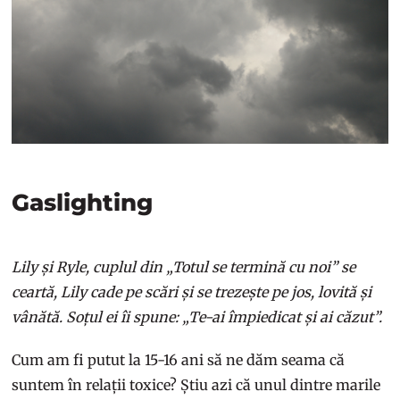
Gaslighting
Lily și Ryle, cuplul din „Totul se termină cu noi” se
ceartă, Lily cade pe scări și se trezește pe jos, lovită și
vânătă. Soțul ei îi spune: „Te-ai împiedicat și ai căzut”.
Cum am fi putut la 15-16 ani să ne dăm seama că
suntem în relații toxice? Știu azi că unul dintre marile