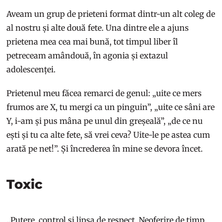
Aveam un grup de prieteni format dintr-un alt coleg de
al nostru și alte două fete. Una dintre ele a ajuns
prietena mea cea mai bună, tot timpul liber îl
petreceam amândouă, în agonia și extazul
adolescenței.
Prietenul meu făcea remarci de genul: „uite ce mers
frumos are X, tu mergi ca un pinguin”, „uite ce sâni are
Y, i-am și pus mâna pe unul din greșeală”, „de ce nu
ești și tu ca alte fete, să vrei ceva? Uite-le pe astea cum
arată pe net!”. Și încrederea în mine se devora încet.
Toxic
„Putere, control și lipsa de respect. Neoferire de timp