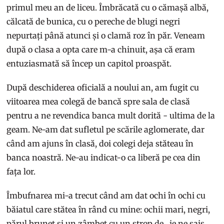
primul meu an de liceu. Îmbrăcată cu o cămașă albă,
călcată de bunica, cu o pereche de blugi negri
nepurtați până atunci și o clamă roz în păr. Veneam
după o clasa a opta care m-a chinuit, așa că eram
entuziasmată să încep un capitol proaspăt.
După deschiderea oficială a noului an, am fugit cu
viitoarea mea colegă de bancă spre sala de clasă
pentru a ne revendica banca mult dorită - ultima de la
geam. Ne-am dat sufletul pe scările aglomerate, dar
când am ajuns în clasă, doi colegi deja stăteau în
banca noastră. Ne-au indicat-o ca liberă pe cea din
fața lor.
Îmbufnarea mi-a trecut când am dat ochi în ochi cu
băiatul care stătea în rând cu mine: ochii mari, negri,
părul brunet și un zâmbet cu un strop de „je ne sais