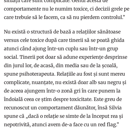
situații care sunt complicate. Genul acesta de
comportamente nu le numim toxice, ci decizii grele pe
care trebuie să le facem, ca să nu pierdem controlul.”
Nu există o structură de bază a relațiilor sănătoase
versus cele toxice după care tinerii să se poată ghida
atunci când ajung într-un cuplu sau într-un grup
social. Tinerii pot doar să adune experiențe desprinse
din jurul lor, de acasă, din media sau de la școală,
spune psihoterapeuta. Relațiile au fost și sunt mereu
complicate, nuanțate, nu există doar alb sau negru și
de aceea ajungem într-o zonă gri în care punem la
îndoială ceea ce știm despre toxicitate. Este greu de
recunoscut un comportament dăunător, însă Silvia
spune că „dacă o relație se simte de la început rea și
nepotrivită, atunci avem de-a face cu un red flag.”