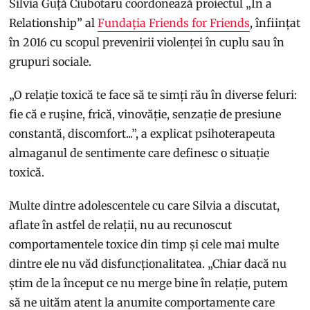
Silvia Guță Ciubotaru coordonează proiectul „In a
Relationship” al
Fundația Friends for Friends
, înființat
în 2016 cu scopul prevenirii violenței în cuplu sau în
grupuri sociale.
„O relație toxică te face să te simți rău în diverse feluri:
fie că e rușine, frică, vinovăție, senzație de presiune
constantă, discomfort...”, a explicat psihoterapeuta
almaganul de sentimente care definesc o situație
toxică.
Multe dintre adolescentele cu care Silvia a discutat,
aflate în astfel de relații, nu au recunoscut
comportamentele toxice din timp și cele mai multe
dintre ele nu văd disfuncționalitatea. „Chiar dacă nu
știm de la început ce nu merge bine în relație, putem
să ne uităm atent la anumite comportamente care