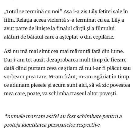
„Totul se termină cu noi.” Așa i-a zis Lily fetiței sale în
film. Relația aceea violentă s-a terminat cu ea. Lily a
avut parte de liniște la finalul cărții și a filmului
alături de băiatul care a așteptat-o din copilărie.
Azi nu mă mai simt cea mai măruntă fată din lume.
Dar i-am tot auzit dezaprobarea mult timp de fiecare
dată când purtam ceva ce știam că nu i-ar fi plăcut sau
vorbeam prea tare. M-am frânt, m-am zgâriat în timp
ce adunam piesele și acum sunt aici, să vă zic povestea
mea care, poate, va schimba traseul altor povești.
*numele marcate astfel au fost schimbate pentru a
proteja identitatea persoanelor respective.