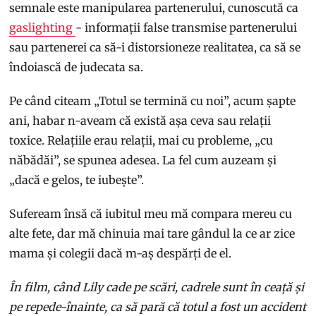
semnale este manipularea partenerului, cunoscută ca
gaslighting
- informații false transmise partenerului
sau partenerei ca să-i distorsioneze realitatea, ca să se
îndoiască de judecata sa.
Pe când citeam „Totul se termină cu noi”, acum șapte
ani, habar n-aveam că există așa ceva sau relații
toxice. Relațiile erau relații, mai cu probleme, „cu
năbădăi”, se spunea adesea. La fel cum auzeam și
„dacă e gelos, te iubește”.
Sufeream însă că iubitul meu mă compara mereu cu
alte fete, dar mă chinuia mai tare gândul la ce ar zice
mama și colegii dacă m-aș despărți de el.
În film, când Lily cade pe scări, cadrele sunt în ceață și
pe repede-înainte, ca să pară că totul a fost un accident