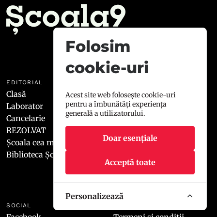
Folosim
cookie-uri
EDITORIAL
ȘCOALA9
Clasă
Manifest
Acest site web folosește cookie-uri
pentru a îmbunătăți experiența
Laborator
Redacția
generală a utilizatorului.
Cancelarie
Contact
REZOLVAT
Doar esențiale
Școala cea mai 9
Biblioteca Școala9
Acceptă toate
Personalizează
SOCIAL
LEGAL