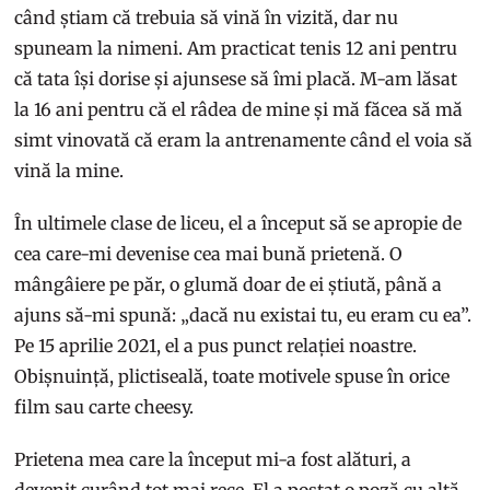
când știam că trebuia să vină în vizită, dar nu
spuneam la nimeni. Am practicat tenis 12 ani pentru
că tata își dorise și ajunsese să îmi placă. M-am lăsat
la 16 ani pentru că el râdea de mine și mă făcea să mă
simt vinovată că eram la antrenamente când el voia să
vină la mine.
În ultimele clase de liceu, el a început să se apropie de
cea care-mi devenise cea mai bună prietenă. O
mângâiere pe păr, o glumă doar de ei știută, până a
ajuns să-mi spună: „dacă nu existai tu, eu eram cu ea”.
Pe 15 aprilie 2021, el a pus punct relației noastre.
Obișnuință, plictiseală, toate motivele spuse în orice
film sau carte cheesy.
Prietena mea care la început mi-a fost alături, a
devenit curând tot mai rece. El a postat o poză cu altă