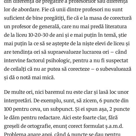
din diferența de pregătire a profesorilor sau diferența
lor de abordare. Fie că unii dintre profesori nu sunt
suficient de bine pregătiți, fie că e la masa de corectură
un profesor de generală, care nu mai predă literatura
de la liceu 10-20-30 de ani și e mai puțin în temă, știe
mai puțin la ce să se aștepte de la niște elevi de liceu și
are tendința ori să supraevalueze lucrarea ori – când
intervine factorul psihologic, pentru a nu fi suspectat
de ceilalți că nu ar putea să corecteze – o subevaluează
și dă o notă mai mică.
De multe ori, nici baremul nu este clar și lasă loc unor
interpretări. De exemplu, sunt, să zicem, 6 puncte din
100 pentru ceva, un subpunct. Și ei spun așa, 2 puncte
le dăm pentru redactare. Aici este foarte clar, fără
greșeli de ortografie, enunț corect formulat ș.a.m.d.
Problema apare apoi, când 4 puncte se dau pentru