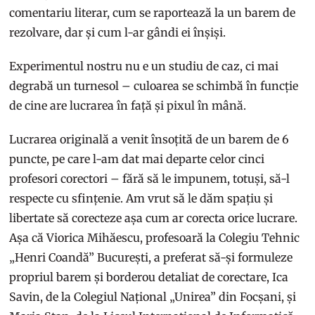
comentariu literar, cum se raportează la un barem de
rezolvare, dar și cum l-ar gândi ei înșiși.
Experimentul nostru nu e un studiu de caz, ci mai
degrabă un turnesol – culoarea se schimbă în funcție
de cine are lucrarea în față și pixul în mână.
Lucrarea originală a venit însoțită de un barem de 6
puncte, pe care l-am dat mai departe celor cinci
profesori corectori – fără să le impunem, totuși, să-l
respecte cu sfințenie. Am vrut să le dăm spațiu și
libertate să corecteze așa cum ar corecta orice lucrare.
Așa că Viorica Mihăescu, profesoară la Colegiu Tehnic
„Henri Coandă” București, a preferat să-și formuleze
propriul barem și borderou detaliat de corectare, Ica
Savin, de la Colegiul Național „Unirea” din Focșani, și