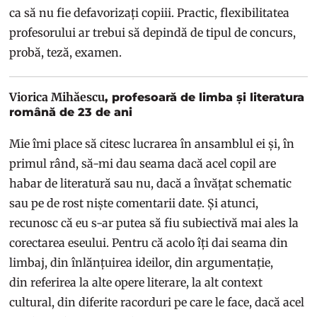
ca să nu fie defavorizați copiii. Practic, flexibilitatea
profesorului ar trebui să depindă de tipul de concurs,
probă, teză, examen.
Viorica Mihăescu
, profesoară de limba și literatura
română de 23 de ani
Mie îmi place să citesc lucrarea în ansamblul ei și, în
primul rând, să-mi dau seama dacă acel copil are
habar de literatură sau nu, dacă a învățat schematic
sau pe de rost niște comentarii date. Și atunci,
recunosc că eu s-ar putea să fiu subiectivă mai ales la
corectarea eseului. Pentru că acolo îți dai seama din
limbaj, din înlănțuirea ideilor, din argumentație,
din referirea la alte opere literare, la alt context
cultural, din diferite racorduri pe care le face, dacă acel