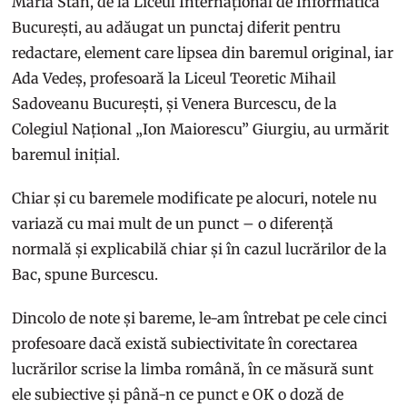
Maria Stan, de la Liceul Internațional de Informatică
București, au adăugat un punctaj diferit pentru
redactare, element care lipsea din baremul original, iar
Ada Vedeș, profesoară la Liceul Teoretic Mihail
Sadoveanu București, și Venera Burcescu, de la
Colegiul Național „Ion Maiorescu” Giurgiu, au urmărit
baremul inițial.
Chiar și cu baremele modificate pe alocuri, notele nu
variază cu mai mult de un punct – o diferență
normală și explicabilă chiar și în cazul lucrărilor de la
Bac, spune Burcescu.
Dincolo de note și bareme, le-am întrebat pe cele cinci
profesoare dacă există subiectivitate în corectarea
lucrărilor scrise la limba română, în ce măsură sunt
ele subiective și până-n ce punct e OK o doză de