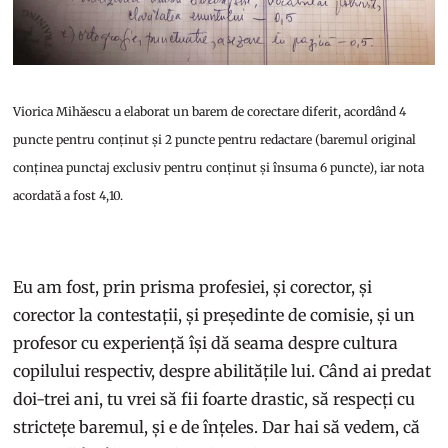
Viorica Mihăescu a elaborat un barem de corectare diferit, acordând 4
puncte pentru conținut și 2 puncte pentru redactare (baremul original
conținea punctaj exclusiv pentru conținut și însuma 6 puncte), iar nota
acordată a fost 4,10.
Eu am fost, prin prisma profesiei, și corector, și
corector la contestații, și președinte de comisie, și un
profesor cu experiență își dă seama despre cultura
copilului respectiv, despre abilitățile lui. Când ai predat
doi-trei ani, tu vrei să fii foarte drastic, să respecți cu
strictețe baremul, și e de înțeles. Dar hai să vedem, că