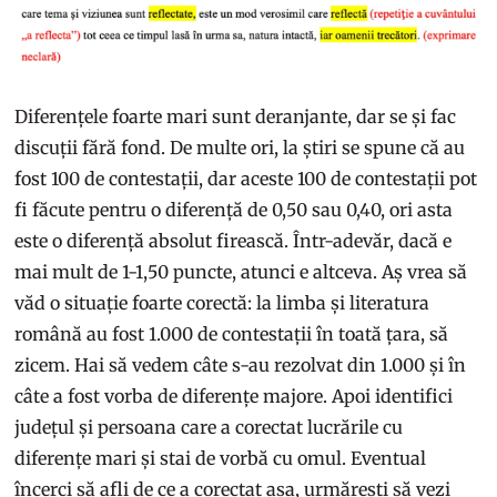
Diferențele foarte mari sunt deranjante, dar se și fac
discuții fără fond. De multe ori, la știri se spune că au
fost 100 de contestații, dar aceste 100 de contestații pot
fi făcute pentru o diferență de 0,50 sau 0,40, ori asta
este o diferență absolut firească. Într-adevăr, dacă e
mai mult de 1-1,50 puncte, atunci e altceva. Aș vrea să
văd o situație foarte corectă: la limba și literatura
română au fost 1.000 de contestații în toată țara, să
zicem. Hai să vedem câte s-au rezolvat din 1.000 și în
câte a fost vorba de diferențe majore. Apoi identifici
județul și persoana care a corectat lucrările cu
diferențe mari și stai de vorbă cu omul. Eventual
încerci să afli de ce a corectat așa, urmărești să vezi