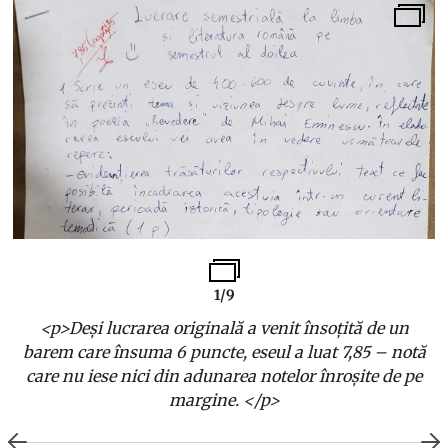
1/9
<p>Deși lucrarea originală a venit însoțită de un
ă
barem care însuma 6 puncte, eseul a luat 7,85 – notă
e
care nu iese nici din adunarea notelor înroșite de pe
margine. </p>