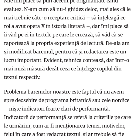
Mie îmi place să pun accent pe originalitate când
evaluez. N-am cum să nu-i ghidez deloc, mai ales că le
mai trebuie câte-o receptare critică – să înțeleagă ce
rol a avut opera X în istoria literară –, dar îmi place să
îi văd pe ei în textele pe care le creează, să văd că se
raportează la propria experiență de lectură. De-aia am
și modificat baremul, pentru că și redactarea este un
lucru important. Evident, tehnica contează, dar într-o
mai mică măsură decât ceea ce înțelege copilul din
textul respectiv.
Problema baremelor noastre este faptul că nu avem –
spre deosebire de programa britanică sau cele nordice
– niște indicatori foarte clari de performanță.
Indicatorii de performanță se referă la criteriile pe care
le urmărim, cum ar fi menționarea temei, motivelor,
felul în care a fost redactat textul, și ar trebuie să fie