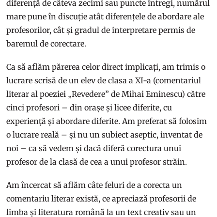
diferență de câteva zecimi sau puncte întregi, numărul
mare pune în discuție atât diferențele de abordare ale
profesorilor, cât și gradul de interpretare permis de
baremul de corectare.
Ca să aflăm părerea celor direct implicați, am trimis o
lucrare scrisă de un elev de clasa a XI-a (comentariul
literar al poeziei „Revedere” de Mihai Eminescu) către
cinci profesori – din orașe și licee diferite, cu
experiență și abordare diferite. Am preferat să folosim
o lucrare reală – și nu un subiect aseptic, inventat de
noi – ca să vedem și dacă diferă corectura unui
profesor de la clasă de cea a unui profesor străin.
Am încercat să aflăm câte feluri de a corecta un
comentariu literar există, ce apreciază profesorii de
limba și literatura română la un text creativ sau un