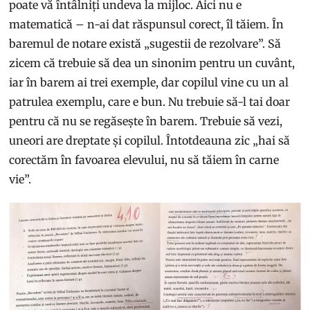
poate vă întâlniți undeva la mijloc. Aici nu e
matematică – n-ai dat răspunsul corect, îl tăiem. În
baremul de notare există „sugestii de rezolvare”. Să
zicem că trebuie să dea un sinonim pentru un cuvânt,
iar în barem ai trei exemple, dar copilul vine cu un al
patrulea exemplu, care e bun. Nu trebuie să-l tai doar
pentru că nu se regăsește în barem. Trebuie să vezi,
uneori are dreptate și copilul. Întotdeauna zic „hai să
corectăm în favoarea elevului, nu să tăiem în carne
vie”.