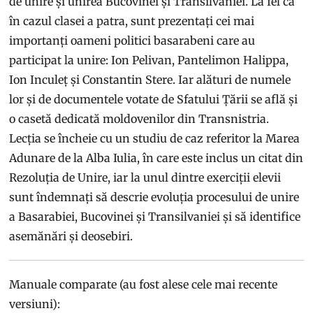
de unire și unirea Bucovinei și Transilvaniei. La fel ca
în cazul clasei a patra, sunt prezentați cei mai
importanți oameni politici basarabeni care au
participat la unire: Ion Pelivan, Pantelimon Halippa,
Ion Inculeț și Constantin Stere. Iar alături de numele
lor și de documentele votate de Sfatului Țării se află și
o casetă dedicată moldovenilor din Transnistria.
Lecția se încheie cu un studiu de caz referitor la Marea
Adunare de la Alba Iulia, în care este inclus un citat din
Rezoluția de Unire, iar la unul dintre exerciții elevii
sunt îndemnați să descrie evoluția procesului de unire
a Basarabiei, Bucovinei și Transilvaniei și să identifice
asemănări și deosebiri.
Manuale comparate (au fost alese cele mai recente
versiuni):