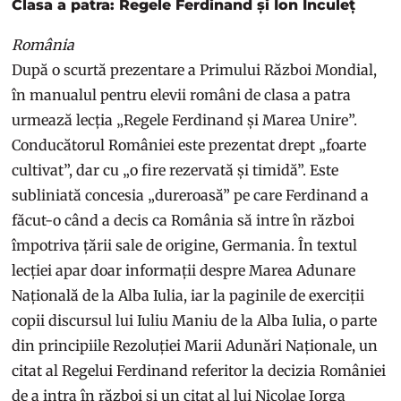
Clasa a patra: Regele Ferdinand și Ion Inculeț
România
După o scurtă prezentare a Primului Război Mondial,
în manualul pentru elevii români de clasa a patra
urmează lecția „Regele Ferdinand și Marea Unire”.
Conducătorul României este prezentat drept „foarte
cultivat”, dar cu „o fire rezervată și timidă”. Este
subliniată concesia „dureroasă” pe care Ferdinand a
făcut-o când a decis ca România să intre în război
împotriva țării sale de origine, Germania. În textul
lecției apar doar informații despre Marea Adunare
Națională de la Alba Iulia, iar la paginile de exerciții
copii discursul lui Iuliu Maniu de la Alba Iulia, o parte
din principiile Rezoluției Marii Adunări Naționale, un
citat al Regelui Ferdinand referitor la decizia României
de a intra în război și un citat al lui Nicolae Iorga