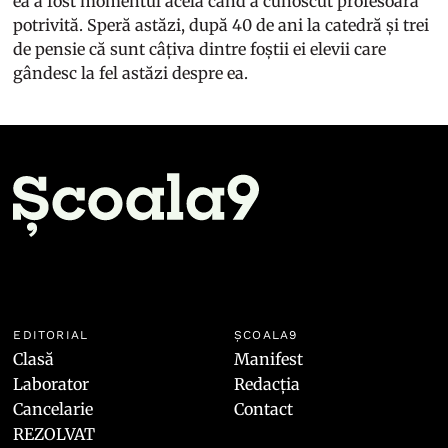
ea a fost momentul acela când a cunoscut profesoara
potrivită. Speră astăzi, după 40 de ani la catedră și trei
de pensie că sunt câțiva dintre foștii ei elevii care
gândesc la fel astăzi despre ea.
EDITORIAL
ȘCOALA9
Clasă
Manifest
Laborator
Redacția
Cancelarie
Contact
REZOLVAT