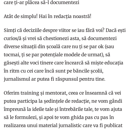
care ți-ar plăcea să-l documentezi
Atât de simplu! Hai în redacția noastră!
Simți că deciziile despre viitor se iau fără voi? Dacă ești
curios/ă și vrei să chestionezi asta, să documentezi
diverse situații din școală care nu ți se par ok (sau
tocmai, ți se par potențiale modele de urmat), să
găsești alte voci tinere care încearcă să miște educația
în ritm cu cei care încă sunt pe băncile școlii,
jurnalismul ar putea fi răspunsul pentru tine.
Oferim training și mentorat, ceea ce înseamnă că vei
putea participa la ședințele de redacție, ne vom gândi
împreună la ideile tale și întrebările tale, te vom ajuta
să le formulezi, și apoi te vom ghida pas cu pas în
realizarea unui material jurnalistic care va fi publicat