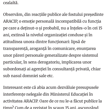
cealaltă.
Observăm, din reacțiile publice ale fostului președinte
ARACIP, o emoție personală incompatibilă cu funcția
pe care a deținut-o și probabil, nu a înțeles-o în cei 15
ani, extinsă la nivelul organizației conduse și în
atitudinea unora dintre funcționari: lipsă de
transparență, aroganță în comunicare, enunțarea
unor păreri personale generalizate despre sistemul
particular, în sens derogatoriu, implicarea unor
subordonați ai agenției în consultanță privată, chiar
sub nasul domniei sale etc.
Interesant este că abia acum dezvăluie presupusele
interferențe nelegale din Ministerul Educației în
activitatea ARACIP. Oare de ce nu le-a făcut publice la
timp? Cum de a rezistat în scaun 15 ani, ascunzând