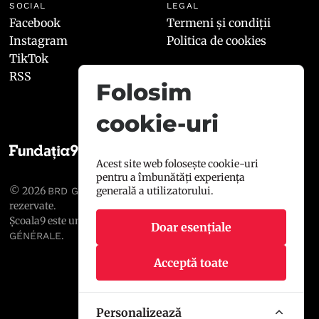
SOCIAL
LEGAL
Facebook
Termeni și condiții
Instagram
Politica de cookies
TikTok
RSS
Folosim
cookie-uri
Acest site web folosește cookie-uri
pentru a îmbunătăți experiența
generală a utilizatorului.
© 2026
, toate drepturile
BRD GROUPE SOCIÉTÉ GÉNÉRALE
rezervate.
Școala9 este un proiect susținut de
BRD GROUPE SOCIÉTÉ
Doar esențiale
.
GÉNÉRALE
Acceptă toate
Personalizează