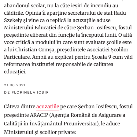
abandonul școlar, nu la câte ieșiri de incendiu au
clădirile. Opinia îi aparține secretarului de stat Radu
Szekely și vine ca o replică la acuzațiile aduse
Ministerului Educației de către Șerban Iosifescu, fostul
președinte eliberat din funcție la începutul lunii. O altă
voce critică a modului în care sunt evaluate școlile este
a lui Christian Comșa, președintele Asociației Școlilor
Particulare. Ambii au explicat pentru Școala 9 cum văd
reformarea instituției responsabile de calitatea
educației.
21.08.2021
DE FLORINELA IOSIP
Câteva dintre
acuzațiile
pe care Șerban Iosifescu, fostul
președinte ARACIP (Agenția Română de Asigurare a
Calității în Învățământul Preuniversitar), le aduce
Ministerului și școlilor private: