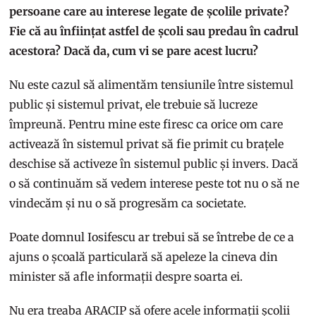
persoane care au interese legate de școlile private?
Fie că au înființat astfel de școli sau predau în cadrul
acestora? Dacă da, cum vi se pare acest lucru?
Nu este cazul să alimentăm tensiunile între sistemul
public și sistemul privat, ele trebuie să lucreze
împreună. Pentru mine este firesc ca orice om care
activează în sistemul privat să fie primit cu brațele
deschise să activeze în sistemul public și invers. Dacă
o să continuăm să vedem interese peste tot nu o să ne
vindecăm și nu o să progresăm ca societate.
Poate domnul Iosifescu ar trebui să se întrebe de ce a
ajuns o școală particulară să apeleze la cineva din
minister să afle informații despre soarta ei.
Nu era treaba ARACIP să ofere acele informații școlii