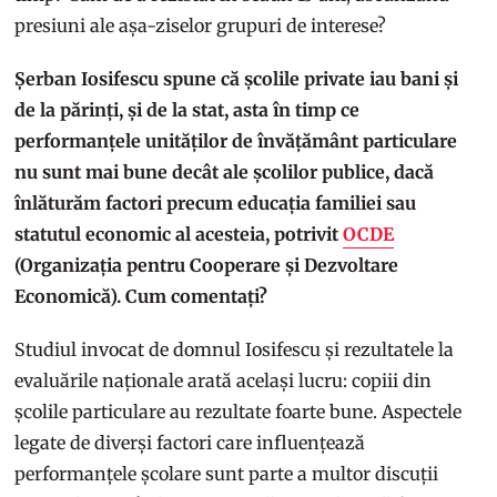
presiuni ale așa-ziselor grupuri de interese?
Șerban Iosifescu spune că școlile private iau bani și
de la părinți, și de la stat, asta în timp ce
performanțele unităților de învățământ particulare
nu sunt mai bune decât ale școlilor publice, dacă
înlăturăm factori precum educația familiei sau
statutul economic al acesteia, potrivit
OCDE
(Organizația pentru Cooperare și Dezvoltare
Economică). Cum comentați?
Studiul invocat de domnul Iosifescu și rezultatele la
evaluările naționale arată același lucru: copiii din
școlile particulare au rezultate foarte bune. Aspectele
legate de diverși factori care influențează
performanțele școlare sunt parte a multor discuții