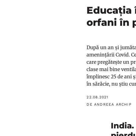
Educația 
orfani în
După un an și jumătat
amenințării Covid. Ce
care pregătește un pr
clase mai bine ventil
împlinesc 25 de ani ș
în sărăcie, nu știu cu
22.08.2021
DE ANDREEA ARCHIP
India.
pierd