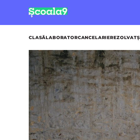
CLASĂ
LABORATOR
CANCELARIE
REZOLVAT
Ș