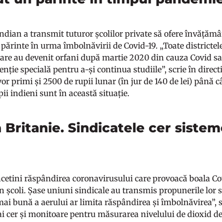
ndian a transmit tuturor școlilor private să ofere învățămân
părinte în urma îmbolnăvirii de Covid-19. „Toate districtele
 care au devenit orfani după martie 2020 din cauza Covid sau
enție specială pentru a-și continua studiile”, scrie în directi
vor primi și 2500 de rupii lunar (în jur de 140 de lei) până 
ii indieni sunt în această situație.
Britanie. Sindicatele cer sistem
ncetini răspândirea coronavirusului care provoacă boala Cov
în școli. Șase uniuni sindicale au transmis propunerile lor 
mai bună a aerului ar limita răspândirea și îmbolnăvirea”, 
i cer și monitoare pentru măsurarea nivelului de dioxid de