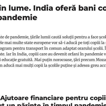
în lume. India oferă bani c
 pandemie
e de pandemie, țările lumii caută soluții pentru a face șco
le mai multe state europene vor să-i aducă pe toți copiii la 
ogram pentru transport în comun adaptat orarului școlii. Î
ate. Iar în India, copiii care au devenit orfani în pandemi
i educație gratuită. Mai puțin norocoase, țări precum Mozam
m aducă mai mulți copii la școlile puține și adesea greu acc
 Ajutoare financiare pentru copii
ut un părinte în timpul pandemie