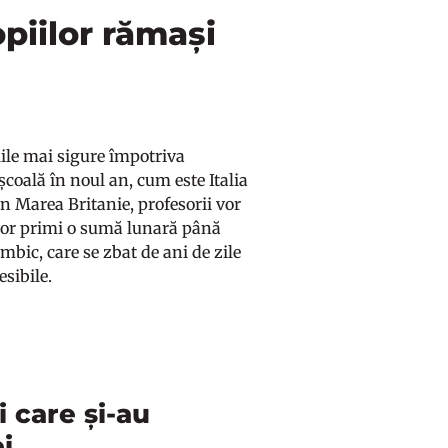
opiilor rămași
lile mai sigure împotriva
școală în noul an, cum este Italia
n Marea Britanie, profesorii vor
e vor primi o sumă lunară până
bic, care se zbat de ani de zile
esibile.
i care și-au
i