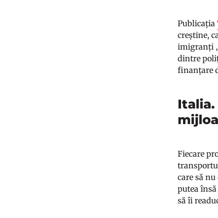
Publicația
creștine, c
imigranți „
dintre poli
finanțare d
Italia
mijlo
Fiecare pro
transportul
care să nu 
putea însă 
să îi readu