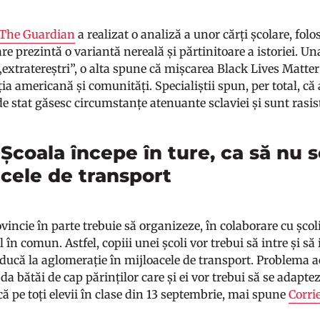
The Guardian
a realizat o analiză a unor cărți școlare, folos
are prezintă o variantă nereală și părtinitoare a istoriei. Un
extratereștri”, o alta spune că mișcarea Black Lives Matter
ția americană și comunități. Specialiștii spun, per total, c
e stat găsesc circumstanțe atenuante sclaviei și sunt rasis
. Școala începe în ture, ca să nu
acele de transport
vincie în parte trebuie să organizeze, în colaborare cu școl
 în comun. Astfel, copiii unei școli vor trebui să intre și 
ducă la aglomerație în mijloacele de transport. Problema ac
da bătăi de cap părinților care și ei vor trebui să se adapte
că pe toți elevii în clase din 13 septembrie, mai spune
Corri