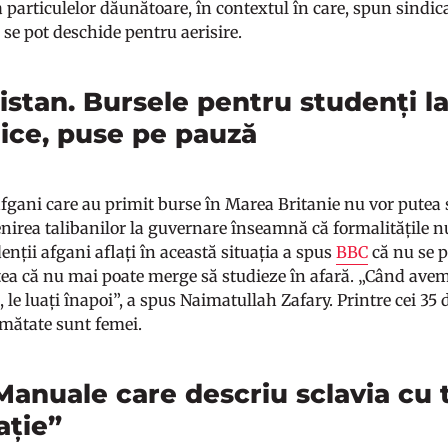
 particulelor dăunătoare, în contextul în care, spun sindicali
 se pot deschide pentru aerisire.
stan. Bursele pentru studenți la
nice, puse pe pauză
afgani care au primit burse în Marea Britanie nu vor putea 
enirea talibanilor la guvernare înseamnă că formalitățile nu
enții afgani aflați în această situația a spus
BBC
că nu se p
tea că nu mai poate merge să studieze în afară. „Când avem
), le luați înapoi”, a spus Naimatullah Zafary. Printre cei 35 
mătate sunt femei.
Manuale care descriu sclavia cu
ație”