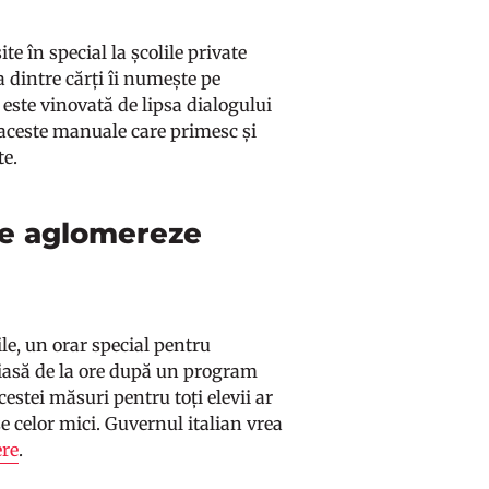
ite în special la școlile private
a dintre cărți îi numește pe
 este vinovată de lipsa dialogului
ă aceste manuale care primesc și
te.
 se aglomereze
ile, un orar special pentru
să iasă de la ore după un program
estei măsuri pentru toți elevii ar
ze celor mici. Guvernul italian vrea
ere
.