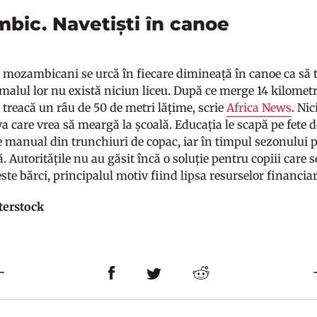
bic. Navetiști în canoe
i mozambicani se urcă în fiecare dimineață în canoe ca să t
malul lor nu există niciun liceu. După ce merge 14 kilometri
 treacă un râu de 50 de metri lățime, scrie
Africa News
. Ni
a care vrea să meargă la școală. Educația le scapă pe fete d
e manual din trunchiuri de copac, iar în timpul sezonului pl
. Autoritățile nu au găsit încă o soluție pentru copiii care
ste bărci, principalul motiv fiind lipsa resurselor financiar
terstock