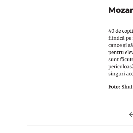
Mozam
40 de copi
fiindcă pe 
canoe și să
pentru elev
sunt făcut
periculoasă
singuri ace
Foto: Shut