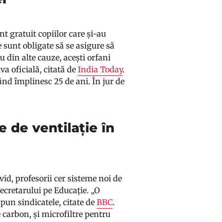
t gratuit copiilor care și-au
 sunt obligate să se asigure să
 din alte cauze, acești orfani
va oficială, citată de
India Today
.
când împlinesc 25 de ani. În jur de
e de ventilație în
id, profesorii cer sisteme noi de
secretarului pe Educație. „O
spun sindicatele, citate de
BBC
.
 carbon, și microfiltre pentru