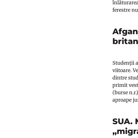
înlăturarea
ferestre nu
Afgani
brita
Studenții 
viitoare. V
dintre stud
primit ves
(burse n.r.
aproape ju
SUA. 
„migr