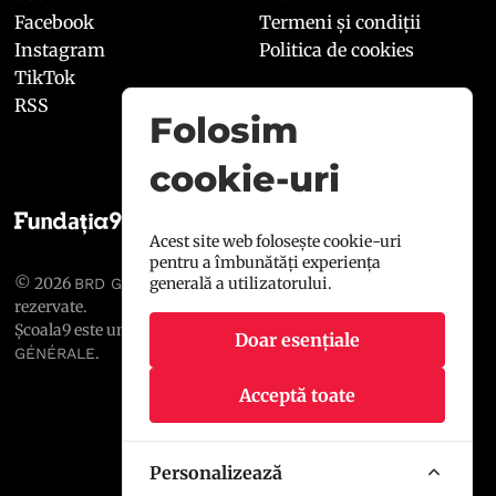
Facebook
Termeni și condiții
Instagram
Politica de cookies
TikTok
RSS
Folosim
cookie-uri
Acest site web folosește cookie-uri
pentru a îmbunătăți experiența
© 2026
, toate drepturile
generală a utilizatorului.
BRD GROUPE SOCIÉTÉ GÉNÉRALE
rezervate.
Școala9 este un proiect susținut de
BRD GROUPE SOCIÉTÉ
Doar esențiale
.
GÉNÉRALE
Acceptă toate
Personalizează