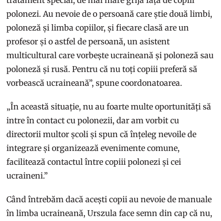
tratament special, de mai mare grijă față de copiii
polonezi. Au nevoie de o persoană care știe două limbi,
poloneză și limba copiilor, și fiecare clasă are un
profesor și o astfel de persoană, un asistent
multicultural care vorbește ucraineană și poloneză sau
poloneză și rusă. Pentru că nu toți copiii preferă să
vorbească ucraineană”, spune coordonatoarea.
„În această situație, nu au foarte multe oportunități să
intre în contact cu polonezii, dar am vorbit cu
directorii multor școli și spun că înțeleg nevoile de
integrare și organizează evenimente comune,
facilitează contactul între copiii polonezi și cei
ucraineni.”
Când întrebăm dacă acești copii au nevoie de manuale
în limba ucraineană, Urszula face semn din cap că nu,