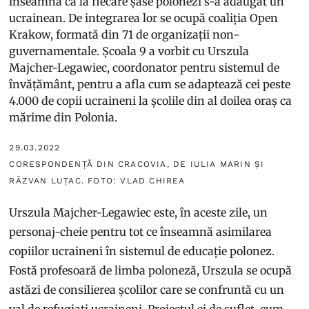
înseamnă că la fiecare șase polonezi s-a adăugat un
ucrainean. De integrarea lor se ocupă coaliția Open
Krakow, formată din 71 de organizații non-
guvernamentale. Școala 9 a vorbit cu Urszula
Majcher-Legawiec, coordonator pentru sistemul de
învățământ, pentru a afla cum se adaptează cei peste
4.000 de copii ucraineni la școlile din al doilea oraș ca
mărime din Polonia.
29.03.2022
CORESPONDENȚĂ DIN CRACOVIA, DE IULIA MARIN ȘI
RĂZVAN LUȚAC. FOTO: VLAD CHIREA
Urszula Majcher-Legawiec este, în aceste zile, un
personaj-cheie pentru tot ce înseamnă asimilarea
copiilor ucraineni în sistemul de educație polonez.
Fostă profesoară de limba poloneză, Urszula se ocupă
astăzi de consilierea școlilor care se confruntă cu un
val de refugiați ucraineni. Proiectul ei de suflet, cum