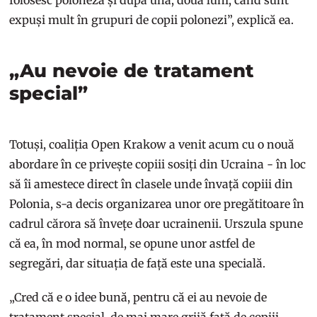
folosesc poloneză și după una, două luni, când sunt
expuși mult în grupuri de copii polonezi”, explică ea.
„Au nevoie de tratament
special”
Totuși, coaliția Open Krakow a venit acum cu o nouă
abordare în ce privește copiii sosiți din Ucraina - în loc
să îi amestece direct în clasele unde învață copiii din
Polonia, s-a decis organizarea unor ore pregătitoare în
cadrul cărora să învețe doar ucrainenii. Urszula spune
că ea, în mod normal, se opune unor astfel de
segregări, dar situația de față este una specială.
„Cred că e o idee bună, pentru că ei au nevoie de