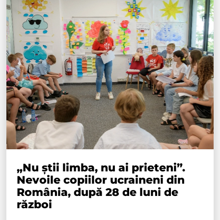
„Nu știi limba, nu ai prieteni”.
Nevoile copiilor ucraineni din
România, după 28 de luni de
război