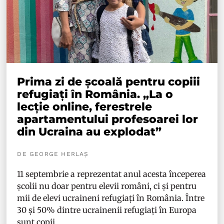
Prima zi de școală pentru copiii
refugiați în România. „La o
lecție online, ferestrele
apartamentului profesoarei lor
din Ucraina au explodat”
DE GEORGE HERLAȘ
11 septembrie a reprezentat anul acesta începerea
școlii nu doar pentru elevii români, ci și pentru
mii de elevi ucraineni refugiați în România. Între
30 și 50% dintre ucrainenii refugiați în Europa
sunt copii