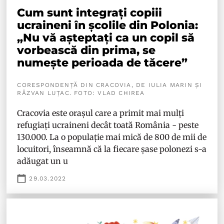
Cum sunt integrați copiii
ucraineni în școlile din Polonia:
„Nu vă așteptați ca un copil să
vorbească din prima, se
numește perioada de tăcere”
CORESPONDENȚĂ DIN CRACOVIA, DE IULIA MARIN ȘI
RĂZVAN LUȚAC. FOTO: VLAD CHIREA
Cracovia este orașul care a primit mai mulți
refugiați ucraineni decât toată România - peste
130.000. La o populație mai mică de 800 de mii de
locuitori, înseamnă că la fiecare șase polonezi s-a
adăugat un u
29.03.2022