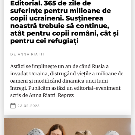
Editorial. 365 de zile de
suferințe pentru milioane de
copii ucraineni. Susținerea
noastră trebuie să continue,
atât pentru copii români, cât și
pentru cei refugiați
DE ANNA RIATTI
Astăzi se împlinește un an de când Rusia a
invadat Ucraina, distrugând viețile a milioane de
oameni și modificând dinamica unei lumi
întregi. Publicăm astăzi un editorial-eveniment
scris de Anna Riatti, Reprez
23.02.2023