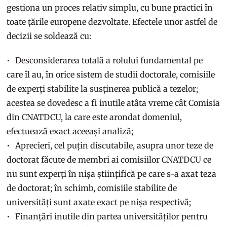
gestiona un proces relativ simplu, cu bune practici în
toate țările europene dezvoltate. Efectele unor astfel de
decizii se soldează cu:
Desconsiderarea totală a rolului fundamental pe
care îl au, în orice sistem de studii doctorale, comisiile
de experți stabilite la susținerea publică a tezelor;
acestea se dovedesc a fi inutile atâta vreme cât Comisia
din CNATDCU, la care este arondat domeniul,
efectuează exact aceeași analiză;
Aprecieri, cel puțin discutabile, asupra unor teze de
doctorat făcute de membri ai comisiilor CNATDCU ce
nu sunt experți în nișa științifică pe care s-a axat teza
de doctorat; în schimb, comisiile stabilite de
universități sunt axate exact pe nișa respectivă;
Finanțări inutile din partea universităților pentru