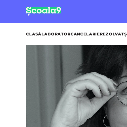
CLASĂ
LABORATOR
CANCELARIE
REZOLVAT
Ș