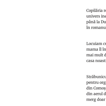
Copilăria 
univers in
până la Du
în romanul
Locuiam cu 
mama îl în
mai mult d
casa noastr
Străbunicu
pentru org
din Comoșt
din aerul d
merg doar 