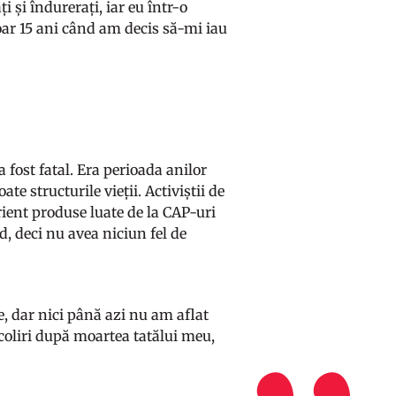
 și îndurerați, iar eu într-o
oar 15 ani când am decis să-mi iau
 fost fatal. Era perioada anilor
te structurile vieții. Activiștii de
rient produse luate de la CAP-uri
d, deci nu avea niciun fel de
le, dar nici până azi nu am aflat
scoliri după moartea tatălui meu,