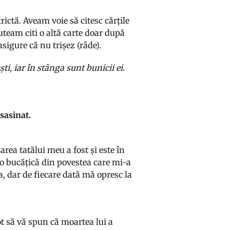
trictă. Aveam voie să citesc cărțile
uteam citi o altă carte doar după
sigure că nu trișez (râde).
ti, iar în stânga sunt bunicii ei.
sasinat.
rea tatălui meu a fost și este în
 o bucățică din povestea care mi-a
a, dar de fiecare dată mă opresc la
ot să vă spun că moartea lui a