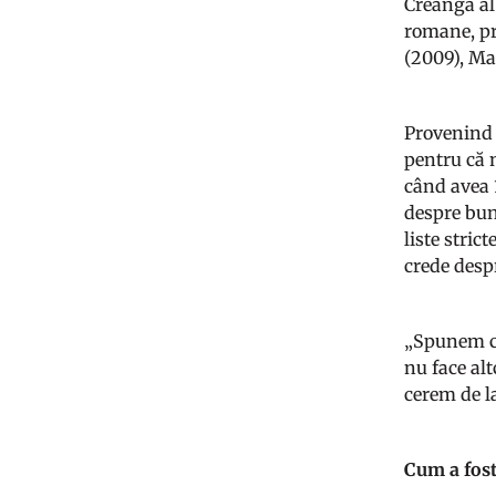
Creangă al
romane, pr
(2009), Man
Provenind 
pentru că n
când avea 1
despre buni
liste stric
crede desp
„Spunem că
nu face alt
cerem de l
Cum a fost