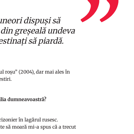
uneori dispuși să
 din greșeală undeva
stinați să piardă.
l roșu” (2004), dar mai ales în
stiri.
milia dumneavoastră?
izonier în lagărul rusesc.
nte să moară mi-a spus că a trecut