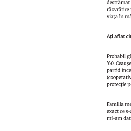
destrămat f
răzvrătire
viața în mâ
Ați aflat c
Probabil gă
'60. Ceaușe
partid înce
(cooperativ
protecție p
Familia mea
exact ce s-
mi-am dat s