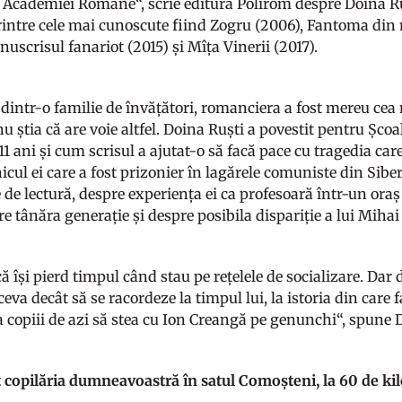
 Academiei Române“, scrie editura Polirom despre Doina Ruș
intre cele mai cunoscute fiind Zogru (2006), Fantoma din 
uscrisul fanariot (2015) și Mîța Vinerii (2017).
dintr-o familie de învățători, romanciera a fost mereu cea 
u știa că are voie altfel. Doina Ruști a povestit pentru Școa
1 ani și cum scrisul a ajutat-o să facă pace cu tragedia care
cul ei care a fost prizonier în lagărele comuniste din Siber
te de lectură, despre experiența ei ca profesoară într-un ora
re tânăra generație și despre posibila dispariție a lui Mih
 își pierd timpul când stau pe rețelele de socializare. Dar
ceva decât să se racordeze la timpul lui, la istoria din care 
a copiii de azi să stea cu Ion Creangă pe genunchi“, spune 
 copilăria dumneavoastră în satul Comoșteni, la 60 de ki