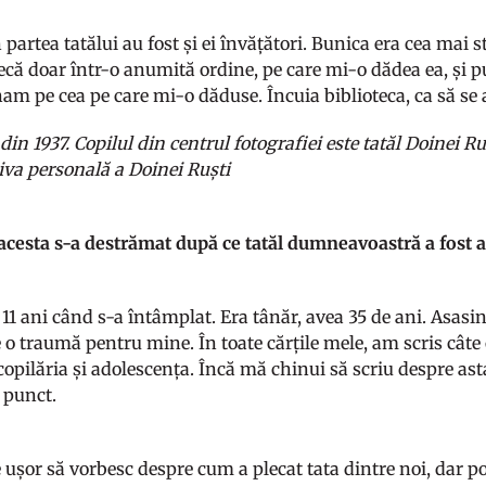
 partea tatălui au fost și ei învățători. Bunica era cea mai s
ecă doar într-o anumită ordine, pe care mi-o dădea ea, și p
am pe cea pe care mi-o dăduse. Încuia biblioteca, ca să se a
din 1937. Copilul din centrul fotografiei este tatăl Doinei Ruș
iva personală a Doinei Ruști
acesta s-a destrămat după ce tatăl dumneavoastră a fost a
1 ani când s-a întâmplat. Era tânăr, avea 35 de ani. Asasina
 o traumă pentru mine. În toate cărțile mele, am scris câte
copilăria și adolescența. Încă mă chinui să scriu despre ast
 punct.
 ușor să vorbesc despre cum a plecat tata dintre noi, dar p