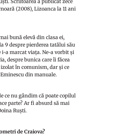
ti. Scriitoarea a publicat zece
moară (2008), Lizoanca la 11 ani
mai bună elevă din clasa ei,
la 9 despre pierderea tatălui său
 i-a marcat viața. Ne-a vorbit și
ia, despre bunica care îi făcea
ș izolat în comunism, dar și ce
ai Eminescu din manuale.
 de ce nu gândim că poate copilul
face parte? Ar fi absurd să mai
Doina Ruști.
lometri de Craiova?