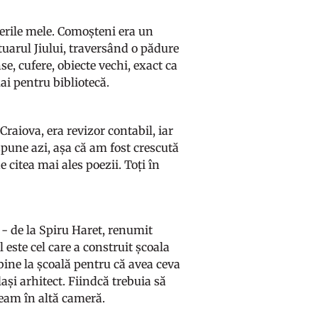
ierile mele. Comoșteni era un
uarul Jiului, traversând o pădure
, cufere, obiecte vechi, exact ca
i pentru bibliotecă.
raiova, era revizor contabil, iar
pune azi, așa că am fost crescută
citea mai ales poezii. Toți în
 - de la Spiru Haret, renumit
este cel care a construit școala
bine la școală pentru că avea ceva
lași arhitect. Fiindcă trebuia să
eam în altă cameră.