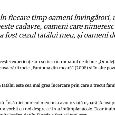
 în fiecare timp oameni învingători, 
peste cadavre, oameni care nimeresc
a fost cazul tatălui meu, și oameni de
acestei experiențe am scris-o în romanul de debut: „Omulețu
nsacrării mele „Fantoma din moară” (2008) și în alte pove
 tatălui este cea mai grea încercare prin care a trecut fa
ă. Însă nici bunicul meu nu a avut o viață ușoară. A fost pr
n-a vorbit cu noi despre ce i s-a întâmplat acolo. Doar înai