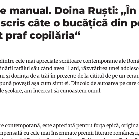
de manual. Doina Ruști: „În 
scris câte o bucățică din 
 praf copilăria“
dintre cele mai apreciate scriitoare contemporane ale Român
ării tatălui său când avea 11 ani, răzvrătirea unei adolesc
ni și dorința de a trăi în prezent: de la cititul de pe un ecran
 spună povești așa cum simt ei. Dincolo de autoarea pe care
ele școlare, am încercat să cunoaștem omul.
e contemporană, este apreciată pentru forța epică, original
ompensată cu cele mai însemnate premii literare românești, 