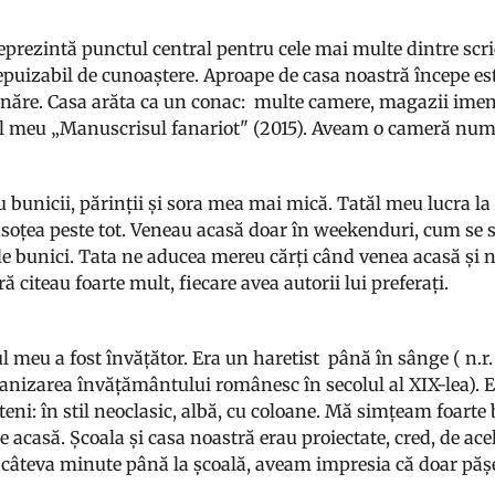
reprezintă punctul central pentru cele mai multe dintre scr
epuizabil de cunoaștere. Aproape de casa noastră începe est
năre. Casa arăta ca un conac: multe camere, magazii imense
 meu „Manuscrisul fanariot" (2015). Aveam o cameră numa
bunicii, părinții și sora mea mai mică. Tatăl meu lucra la C
soțea peste tot. Veneau acasă doar în weekenduri, cum se s
e bunici. Tata ne aducea mereu cărți când venea acasă și ne 
ă citeau foarte mult, fiecare avea autorii lui preferați.
l meu a fost învățător. Era un haretist până în sânge ( n.r.
anizarea învățământului românesc în secolul al XIX-lea). El 
eni: în stil neoclasic, albă, cu coloane. Mă simțeam foarte 
e acasă. Școala și casa noastră erau proiectate, cred, de ace
câteva minute până la școală, aveam impresia că doar păș