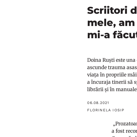
Scriitori 
mele, am 
mi-a făcut
Doina Ruști este una 
ascunde trauma asasin
viața în propriile mâi
a încuraja tinerii să
librării și în manual
06.08.2021
FLORINELA IOSIP
„Prozatoar
a fost rec