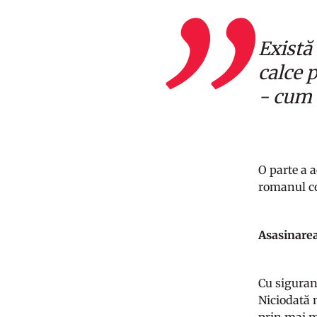
Există
calce 
- cum 
O parte a 
romanul co
Asasinarea
Cu siguranț
Niciodată 