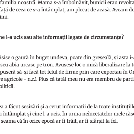
amilia noastră. Mama s-a îmbolnăvit, bunicii erau revoltați
 față de ceea ce s-a întâmplat, am plecat de acasă. Aveam d
ini.
ine l-a ucis sau alte informații legate de circumstanțe?
sise o gaură în buget undeva, poate din greșeală, și asta i-a
scu abia urcase pe tron. Avusese loc o mică liberalizare la toa
puseră să-și facă tot felul de firme prin care exportau în O
e agricole - n.r.). Plus că tatăl meu nu era membru de parti
olitică.
 a făcut sesizări și a cerut informații de la toate instituții
a întâmplat și cine l-a ucis. În urma neîncetatelor mele ră
eama că în orice epocă ar fi trăit, ar fi sfârșit la fel.