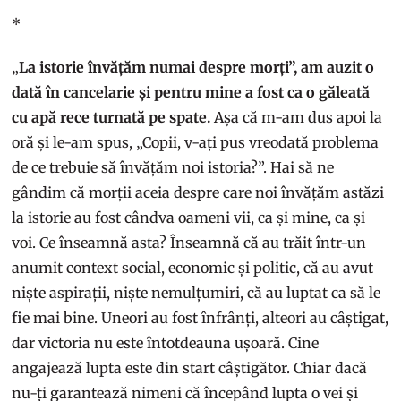
*
„
La istorie învățăm numai despre morți”, am auzit o
dată în cancelarie și pentru mine a fost ca o găleată
cu apă rece turnată pe spate.
Așa că m-am dus apoi la
oră și le-am spus, „Copii, v-ați pus vreodată problema
de ce trebuie să învățăm noi istoria?”. Hai să ne
gândim că morții aceia despre care noi învățăm astăzi
la istorie au fost cândva oameni vii, ca și mine, ca și
voi. Ce înseamnă asta? Înseamnă că au trăit într-un
anumit context social, economic și politic, că au avut
niște aspirații, niște nemulțumiri, că au luptat ca să le
fie mai bine. Uneori au fost înfrânți, alteori au câștigat,
dar victoria nu este întotdeauna ușoară. Cine
angajează lupta este din start câștigător. Chiar dacă
nu-ți garantează nimeni că începând lupta o vei și