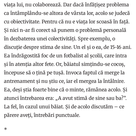
viața lui, nu colaborează. Dar dacă înfățișez problema
ca întâmplându-se altora de vârsta lor, acolo se judecă
cu obiectivitate. Pentru că nu e viața lor scoasă în față.
Și nici n-ar fi corect să punem o problemă personală
în dezbaterea unei colectivități. Spre exemplu, o
discuție despre stima de sine. Un el și o ea, de 15-16 ani.
Ea îndrăgostită foc de un fotbalist al școlii, care intra
și în atenția altor fete. Or, băiatul simțindu-se cocoș,
începuse să o țină pe tușă. Invoca faptul că merge la
antrenament și nu știu ce, iar el mergea la întâlnire.
Ea, deși știa foarte bine că o minte, rămânea acolo. Și
atunci întrebarea era: „A avut stimă de sine sau ba?”.
La fel, în cazul unui băiat. Și de acolo discutăm – ce
părere aveți, întrebări punctuale.
*