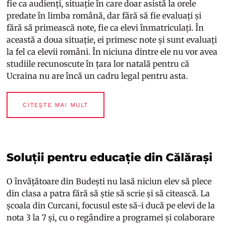
fie ca audienți, situație în care doar asistă la orele
predate în limba română, dar fără să fie evaluați și
fără să primească note, fie ca elevi înmatriculați. În
această a doua situație, ei primesc note și sunt evaluați
la fel ca elevii români. În niciuna dintre ele nu vor avea
studiile recunoscute în țara lor natală pentru că
Ucraina nu are încă un cadru legal pentru asta.
CITEȘTE MAI MULT
Soluții pentru educație din Călărași
O învățătoare din Budești nu lasă niciun elev să plece
din clasa a patra fără să știe să scrie și să citească. La
școala din Curcani, focusul este să-i ducă pe elevi de la
nota 3 la 7 și, cu o regândire a programei și colaborare