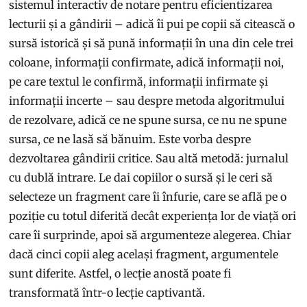
sistemul interactiv de notare pentru eficientizarea
lecturii și a gândirii – adică îi pui pe copii să citească o
sursă istorică și să pună informații în una din cele trei
coloane, informații confirmate, adică informații noi,
pe care textul le confirmă, informații infirmate și
informații incerte – sau despre metoda algoritmului
de rezolvare, adică ce ne spune sursa, ce nu ne spune
sursa, ce ne lasă să bănuim. Este vorba despre
dezvoltarea gândirii critice. Sau altă metodă: jurnalul
cu dublă intrare. Le dai copiilor o sursă și le ceri să
selecteze un fragment care îi înfurie, care se află pe o
poziție cu totul diferită decât experiența lor de viață ori
care îi surprinde, apoi să argumenteze alegerea. Chiar
dacă cinci copii aleg același fragment, argumentele
sunt diferite. Astfel, o lecție anostă poate fi
transformată într-o lecție captivantă.