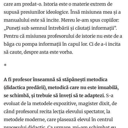
care am predat-o. Istoria este o materie extrem de
supusă presiunilor ideologice. Însă misiunea mea și a
manualului este să incite. Mereu le-am spus copiilor:
„Puneți sub semnul întrebării și căutați informații”.
Pentru că misiunea profesorului de istorie nu este de a
băga cu pompa informații în capul lor. Ci de a-i incita
să caute, despre asta este vorba.
*
A fi profesor înseamnă să stăpânești metodica
(didactica predării), metodică care nu este imuabilă,
se schimbă, și trebuie să înveți să te adaptezi.
S-a
evoluat de la metodele expozitive, magister dixit, de
când profesorul recita lecția elevului spectator, la
metodele moderne, care plasează elevul în centrul
procesului didactic. Ca urmare, mi-am schimbat eu