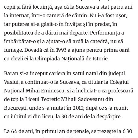
copii și fără locuință, așa că la Suceava a stat patru ani
la internat, într-o cameră de cămin. Nu i-a fost ușor,
iar puterea și-a găsit-o în învățat și în predat, în
posibilitatea de a dărui mai departe. Performanța a
îmbărbătat-o și a ajutat-o să ardă la catedră, nu să
fumege. Dovadă că în 1993 a ajuns pentru prima oară
cu elevii ei la Olimpiada Națională de Istorie.
Baran și-a început cariera în satul natal din județul
Vaslui, a continuat-o la Suceava, ca titular la Colegiul
Național Mihai Eminescu, și a încheiat-o ca profesoară
de top la Liceul Teoretic Mihail Sadoveanu din
București, unde s-a mutat în 2010, după ce s-a reunit
cu iubitul ei din liceu, la 30 de ani de la despărțire.
La 64 de ani, în primul an de pensie, se trezește la 6:30