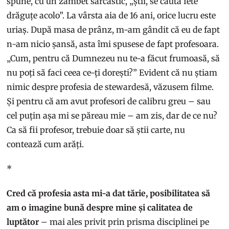
spune, cu un zâmbet sarcastic, „știi, se caută fete
drăguțe acolo”. La vârsta aia de 16 ani, orice lucru este
uriaș. După masa de prânz, m-am gândit că eu de fapt
n-am nicio șansă, asta îmi spusese de fapt profesoara.
„Cum, pentru că Dumnezeu nu te-a făcut frumoasă, să
nu poți să faci ceea ce-ți dorești?” Evident că nu știam
nimic despre profesia de stewardesă, văzusem filme.
Și pentru că am avut profesori de calibru greu – sau
cel puțin așa mi se păreau mie – am zis, dar de ce nu?
Ca să fii profesor, trebuie doar să știi carte, nu
contează cum arăți.
*
Cred că profesia asta mi-a dat tărie, posibilitatea să
am o imagine bună despre mine și calitatea de
luptător
– mai ales privit prin prisma disciplinei pe