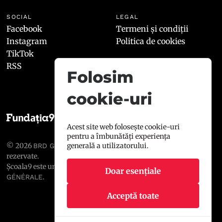
SOCIAL
LEGAL
Facebook
Termeni și condiții
Instagram
Politica de cookies
TikTok
RSS
Folosim
cookie-uri
Acest site web folosește cookie-uri
pentru a îmbunătăți experiența
generală a utilizatorului.
© 2026
, toate drepturile
BRD GROUPE SOCIÉTÉ GÉNÉRALE
rezervate.
Școala9 este un proiect susținut de
BRD GROUPE SOCIÉTÉ
Doar esențiale
.
GÉNÉRALE
Acceptă toate