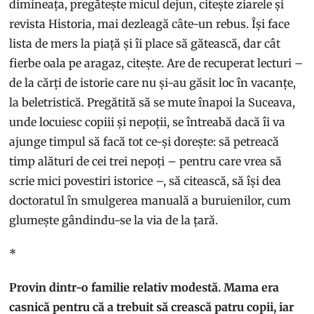
dimineața, pregătește micul dejun, citește ziarele și
revista Historia, mai dezleagă câte-un rebus. Își face
lista de mers la piață și îi place să gătească, dar cât
fierbe oala pe aragaz, citește. Are de recuperat lecturi –
de la cărți de istorie care nu și-au găsit loc în vacanțe,
la beletristică. Pregătită să se mute înapoi la Suceava,
unde locuiesc copiii și nepoții, se întreabă dacă îi va
ajunge timpul să facă tot ce-și dorește: să petreacă
timp alături de cei trei nepoți – pentru care vrea să
scrie mici povestiri istorice –, să citească, să își dea
doctoratul în smulgerea manuală a buruienilor, cum
glumește gândindu-se la via de la țară.
*
Provin dintr-o familie relativ modestă. Mama era
casnică pentru că a trebuit să crească patru copii, iar