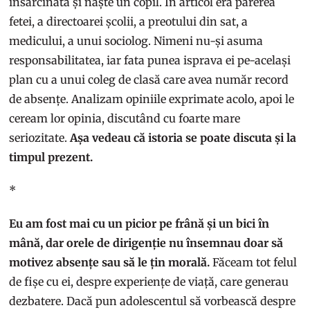
însărcinată și naște un copil. În articol era părerea
fetei, a directoarei școlii, a preotului din sat, a
medicului, a unui sociolog. Nimeni nu-și asuma
responsabilitatea, iar fata punea isprava ei pe-același
plan cu a unui coleg de clasă care avea număr record
de absențe. Analizam opiniile exprimate acolo, apoi le
ceream lor opinia, discutând cu foarte mare
seriozitate.
Așa vedeau că istoria se poate discuta și la
timpul prezent.
*
Eu am fost mai cu un picior pe frână și un bici în
mână, dar orele de dirigenție nu însemnau doar să
motivez absențe sau să le țin morală.
Făceam tot felul
de fișe cu ei, despre experiențe de viață, care generau
dezbatere. Dacă pun adolescentul să vorbească despre