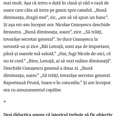
mai mult. Așa că intru o dată în clasă și văd o rază de
soare care căta să intre pe geam spre catedră. „Bună
dimineața, dragii mei”, zic, „am să vă spun un banc”.
Și așa mi-am început ora: Nicolae Ceaușescu deschide
fereastra. „Bună dimineața, soare”, zice. „Să trăiți,
tovarășe secretar general”. Se duce Ceaușescu la
nevastă-sa și zice „Băi Lenuță, sunt așa de important,
până și soarele mă salută.” „Hai, fugi Nicule de-aici, că
nu te cred.” „Bine, Lenuță, ai să vezi mâine dimineață”.
Deschide Ceaușescu geamul a doua zi. „Bună
dimineața, soare.” „Să trăiți, tovarășe secretar general.
Raportează Prună, Soare e în concediu.” Și am început
ora cu amuzamentul copiilor.
*
Deși didactica spune că istoricul trebuie să fie obiectiv