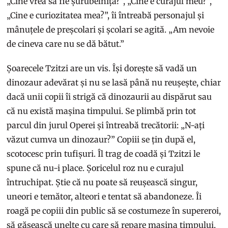
„Cine vrea să fie șurubelniță?”, „Cine e curajul meu?”,
„Cine e curiozitatea mea?”, îi întreabă personajul și
mânuțele de preșcolari și școlari se agită. „Am nevoie
de cineva care nu se dă bătut.”
Șoarecele Tzitzi are un vis. Își dorește să vadă un
dinozaur adevărat și nu se lasă până nu reușește, chiar
dacă unii copii îi strigă că dinozaurii au dispărut sau
că nu există mașina timpului. Se plimbă prin tot
parcul din jurul Operei și întreabă trecătorii: „N-ați
văzut cumva un dinozaur?” Copiii se țin după el,
scotocesc prin tufișuri. Îl trag de coadă și Tzitzi le
spune că nu-i place. Șoricelul roz nu e curajul
întruchipat. Știe că nu poate să reușească singur,
uneori e temător, alteori e tentat să abandoneze. Îi
roagă pe copiii din public să se costumeze în supereroi,
să găsească unelte cu care să repare mașina timpului,