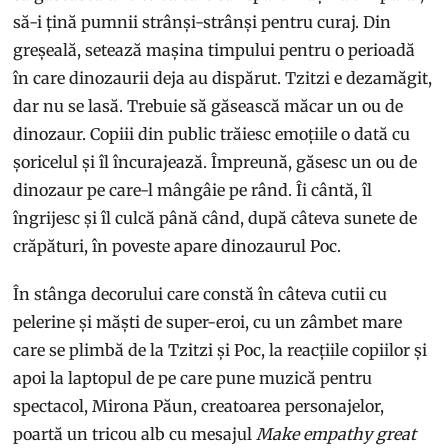
să-i țină pumnii strânși-strânși pentru curaj. Din
greșeală, setează mașina timpului pentru o perioadă
în care dinozaurii deja au dispărut. Tzitzi e dezamăgit,
dar nu se lasă. Trebuie să găsească măcar un ou de
dinozaur. Copiii din public trăiesc emoțiile o dată cu
șoricelul și îl încurajează. Împreună, găsesc un ou de
dinozaur pe care-l mângâie pe rând. Îi cântă, îl
îngrijesc și îl culcă până când, după câteva sunete de
crăpături, în poveste apare dinozaurul Poc.
În stânga decorului care constă în câteva cutii cu
pelerine și măști de super-eroi, cu un zâmbet mare
care se plimbă de la Tzitzi și Poc, la reacțiile copiilor și
apoi la laptopul de pe care pune muzică pentru
spectacol, Mirona Păun, creatoarea personajelor,
poartă un tricou alb cu mesajul
Make empathy great