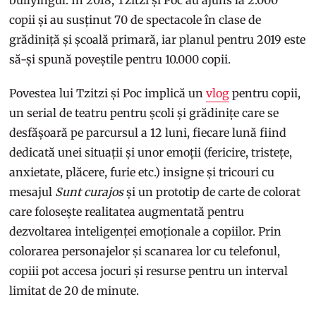
bullyingul. În 2018, Tzitzi și Poc au ajuns la 2.000
copii și au susținut 70 de spectacole în clase de
grădiniță și școală primară, iar planul pentru 2019 este
să-și spună poveștile pentru 10.000 copii.
Povestea lui Tzitzi și Poc implică un
vlog
pentru copii,
un serial de teatru pentru școli și grădinițe care se
desfășoară pe parcursul a 12 luni, fiecare lună fiind
dedicată unei situații și unor emoții (fericire, tristețe,
anxietate, plăcere, furie etc.) insigne și tricouri cu
mesajul
Sunt curajos
și un prototip de carte de colorat
care folosește realitatea augmentată pentru
dezvoltarea inteligenței emoționale a copiilor. Prin
colorarea personajelor și scanarea lor cu telefonul,
copiii pot accesa jocuri și resurse pentru un interval
limitat de 20 de minute.