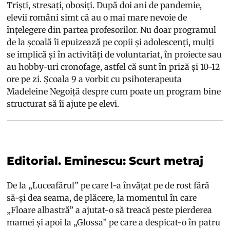
Triști, stresați, obosiți. După doi ani de pandemie,
elevii români simt că au o mai mare nevoie de
înțelegere din partea profesorilor. Nu doar programul
de la școală îi epuizează pe copii și adolescenți, mulți
se implică și în activități de voluntariat, în proiecte sau
au hobby-uri cronofage, astfel că sunt în priză și 10-12
ore pe zi. Școala 9 a vorbit cu psihoterapeuta
Madeleine Negoiță despre cum poate un program bine
structurat să îi ajute pe elevi.
Editorial. Eminescu: Scurt metraj
De la „Luceafărul” pe care l-a învățat pe de rost fără
să-și dea seama, de plăcere, la momentul în care
„Floare albastră” a ajutat-o să treacă peste pierderea
mamei și apoi la „Glossa” pe care a despicat-o în patru