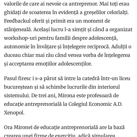
valorile de care ai nevoie ca antreprenor. Mai toți erau
ghidați de scoaterea în evidență a greșelilor celorlalți.
Feedbackul oferit și primit era un moment de
stânjeneală. Același lucru l-a simțit și când a organizat
workshop-uri pentru familii despre adolescență,
autonomie în învățare și înțelegere reciprocă. Adulții o
duceau chiar mai rău când venea vorba de înțelegerea
și acceptarea emoțiilor adolescenților.
Pasul firesc i s-a părut să intre la catedră într-un liceu
bucureștean și să schimbe lucrurile din interiorul
sistemului. De trei ani, Mirona este profesoară de
educație antreprenorială la Colegiul Economic A.D.
Xenopol.
Ora Mironei de educație antreprenorială are la bază
crearea unei firme de exercițiu, adică simularea