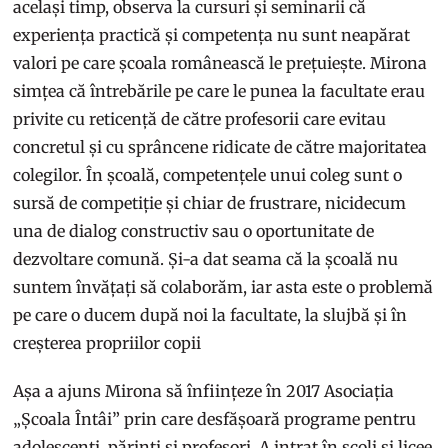
același timp, observa la cursuri și seminarii că
experiența practică și competența nu sunt neapărat
valori pe care școala românească le prețuiește. Mirona
simțea că întrebările pe care le punea la facultate erau
privite cu reticență de către profesorii care evitau
concretul și cu sprâncene ridicate de către majoritatea
colegilor. În școală, competențele unui coleg sunt o
sursă de competiție și chiar de frustrare, nicidecum
una de dialog constructiv sau o oportunitate de
dezvoltare comună. Și-a dat seama că la școală nu
suntem învățați să colaborăm, iar asta este o problemă
pe care o ducem după noi la facultate, la slujbă și în
creșterea propriilor copii
Așa a ajuns Mirona să înființeze în 2017 Asociația
„Școala Întâi” prin care desfășoară programe pentru
adolescenți, părinți și profesori. A intrat în școli și licee