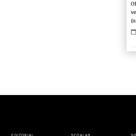
O
ve
(n
EDITORIAL
ȘCOALA9
SO