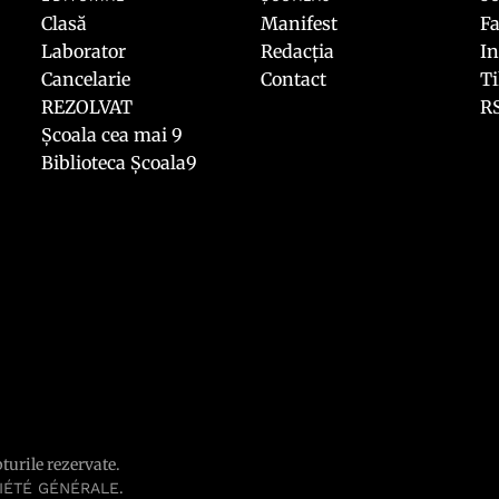
Clasă
Manifest
F
Laborator
Redacția
I
Cancelarie
Contact
T
REZOLVAT
R
Școala cea mai 9
Biblioteca Școala9
pturile rezervate.
.
IÉTÉ GÉNÉRALE