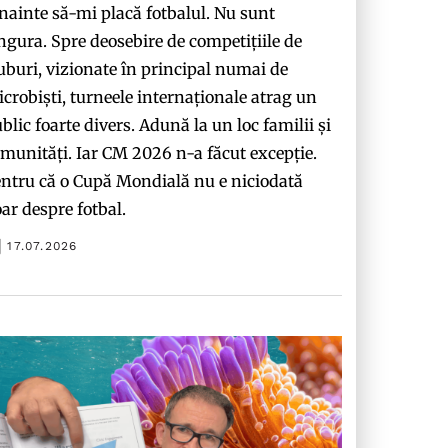
nainte să-mi placă fotbalul. Nu sunt
ngura. Spre deosebire de competițiile de
uburi, vizionate în principal numai de
crobiști, turneele internaționale atrag un
blic foarte divers. Adună la un loc familii și
munități. Iar CM 2026 n-a făcut excepție.
ntru că o Cupă Mondială nu e niciodată
ar despre fotbal.
17.07.2026