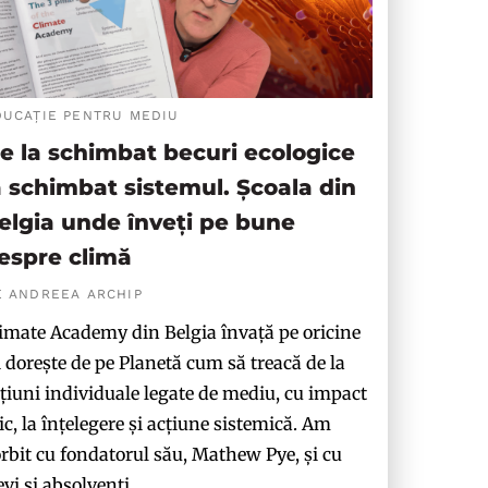
DUCAȚIE PENTRU MEDIU
e la schimbat becuri ecologice
a schimbat sistemul. Școala din
elgia unde înveți pe bune
espre climă
E ANDREEA ARCHIP
imate Academy din Belgia învață pe oricine
i dorește de pe Planetă cum să treacă de la
țiuni individuale legate de mediu, cu impact
c, la înțelegere și acțiune sistemică. Am
rbit cu fondatorul său, Mathew Pye, și cu
evi și absolvenți.