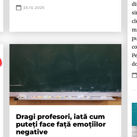
di
25.10.2025
si
cl
mi
pu
co
Pe
do
Dragi profesori, iată cum
puteți face față emoțiilor
negative