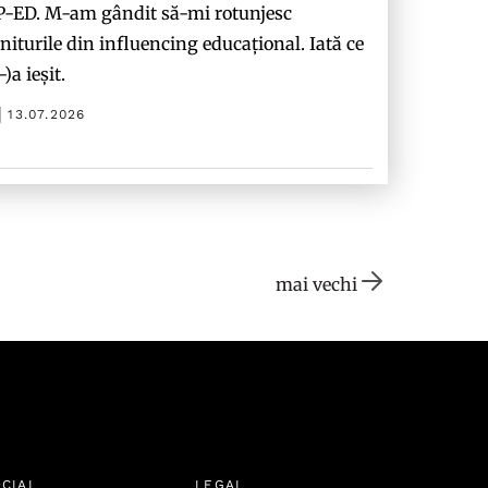
P-ED. M-am gândit să-mi rotunjesc
niturile din influencing educațional. Iată ce
-)a ieșit.
13.07.2026
mai vechi
CIAL
LEGAL