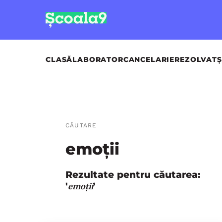
CLASĂ
LABORATOR
CANCELARIE
REZOLVAT
Ș
CĂUTARE
emoții
Rezultate pentru căutarea:
'
'
emoții