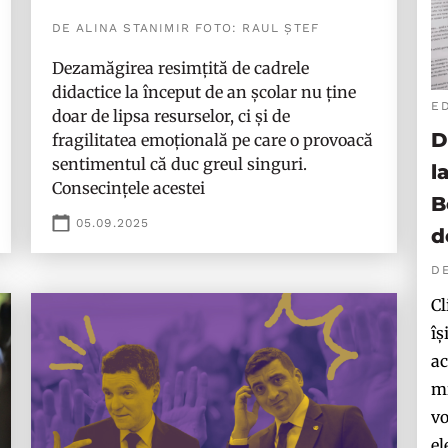
DE ALINA STANIMIR FOTO: RAUL ȘTEF
Dezamăgirea resimțită de cadrele
didactice la început de an școlar nu ține
E
doar de lipsa resurselor, ci și de
D
fragilitatea emoțională pe care o provoacă
sentimentul că duc greul singuri.
l
Consecințele acestei
B
05.09.2025
d
D
Cl
îș
ac
mi
vo
el