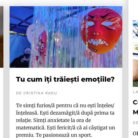
Tu cum îți trăiești emoțiile?
L
DE CRISTINA RADU
C
Te simți furios/ă pentru că nu ești înțeles/
M
înțeleasă. Ești dezamăgit/ă după prima ta
relație. Simți anxietate la ora de
D
matematică. Ești fericit/ă că ai câștigat un
OP
premiu. Te pasionează un sport.