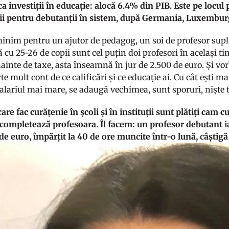
a investiții în educație: alocă 6.4% din PIB. Este pe locul
ii pentru debutanții în sistem, după Germania, Luxemburg 
minim pentru un ajutor de pedagog, un soi de profesor sup
ă cu 25-26 de copii sunt cel puțin doi profesori în același ti
ainte de taxe, asta înseamnă în jur de 2.500 de euro. Și vor
rte mult cont de ce calificări și ce educație ai. Cu cât ești m
 salariul mai mare, se adaugă vechimea, sunt sporuri, niște 
re fac curățenie în școli și în instituții sunt plătiți cam c
”, completează profesoara. Îl facem: un profesor debutant ia
 de euro, împărțit la 40 de ore muncite într-o lună, câștigă