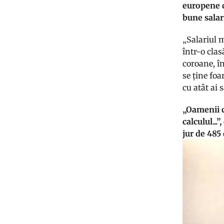
europene c
bune salar
„Salariul 
într-o clas
coroane, în
se ține foa
cu atât ai
„Oamenii ca
calculul...
jur de 485