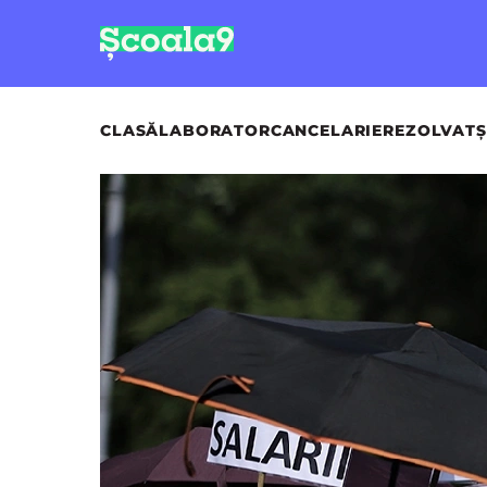
CLASĂ
LABORATOR
CANCELARIE
REZOLVAT
Ș