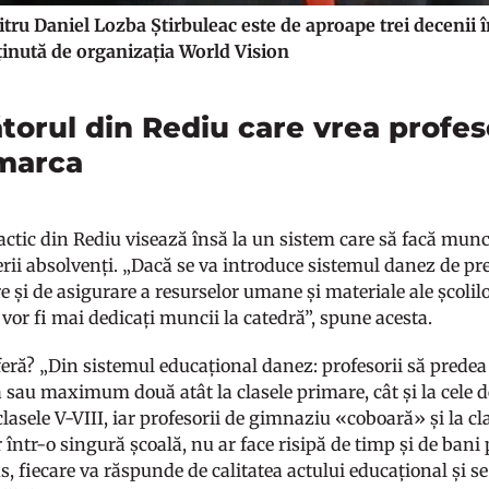
tru Daniel Lozba Știrbuleac este de aproape trei decenii 
ținută de organizația World Vision
torul din Rediu care vrea profes
marca
actic din Rediu visează însă la un sistem care să facă munc
erii absolvenți. „Dacă se va introduce sistemul danez de pr
e și de asigurare a resurselor umane și materiale ale școlilo
 vor fi mai dedicați muncii la catedră”, spune acesta.
feră? „Din sistemul educațional danez: profesorii să predea 
ă sau maximum două atât la clasele primare, cât și la cele d
lasele V-VIII, iar profesorii de gimnaziu «coboară» și la cla
 într-o singură școală, nu ar face risipă de timp și de bani 
us, fiecare va răspunde de calitatea actului educațional și se