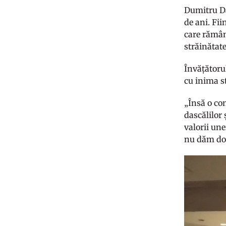
Dumitru Da
de ani. Fii
care rămân
străinătat
Învățătoru
cu inima s
„Însă o con
dascălilor 
valorii un
nu dăm dov