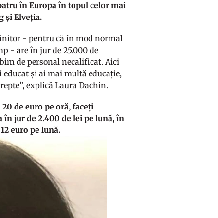
 patru în Europa în topul celor mai
și Elveția.
linitor - pentru că în mod normal
mp - are în jur de 25.000 de
bim de personal necalificat. Aici
ai educat și ai mai multă educație,
trepte”, explică Laura Dachin.
u 20 de euro pe oră, faceți
 în jur de 2.400 de lei pe lună, în
 12 euro pe lună.