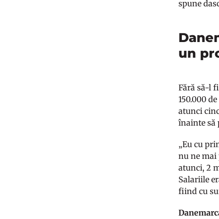
spune dasc
Danem
un pr
Fără să-l 
150.000 de
atunci cin
înainte să 
„Eu cu pri
nu ne mai 
atunci, 2 
Salariile e
fiind cu su
Danemarca, 