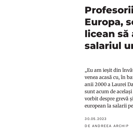
Profesorii
Europa, s
licean să
salariul 
„Eu am ieșit din înv
venea acasă cu, în ba
anii 2000 a Laurei Da
sunt acum de același 
vorbit despre grevă ș
european la salarii pe
30.05.2023
DE ANDREEA ARCHIP