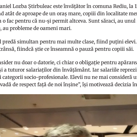
niel Lozba Știrbuleac este învățător în comuna Rediu, la 11
nd atât de aproape de un oraș mare, copiii din localitate merg
 o fac pentru că nu-și permit altceva. Sunt săraci, au unul 
e, au probleme de oameni mari.
l predă simultan pentru mai multe clase, fiind puțini elevi
trânsă, fiindcă știe ce înseamnă o pauză pentru copiii săi.
sider nu doar o datorie, ci chiar o obligație pentru apărarea
și a tuturor salariaților din învățământ. Iar salariile repr
ei categorii socio-profesionale. Elevii nu ne mai consideră
adă de respect față de noi înșine”, își motivează decizia în