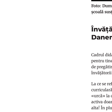
Foto: Dumi
școală sus
Învăță
Dane
Cadrul did
pentru tin
de pregătir
învățătorii
La ce se re
curricular
«urcă» la c
activa doar
alta! În pl