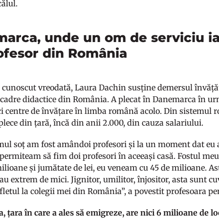
ălul.
arca, unde un om de serviciu i
ofesor din România
fi cunoscut vreodată, Laura Dachin susține demersul învățăto
 cadre didactice din România. A plecat în Danemarca în urmă
ci centre de învățare în limba română acolo. Din sistemul
plece din țară, încă din anii 2.000, din cauza salariului.
mul soț am fost amândoi profesori și la un moment dat eu 
permiteam să fim doi profesori în aceeași casă. Fostul meu 
milioane și jumătate de lei, eu veneam cu 45 de milioane. As
rau extrem de mici. Jignitor, umilitor, înjositor, asta sunt 
fletul la colegii mei din România”, a povestit profesoara pe
țara în care a ales să emigreze, are nici 6 milioane de locu