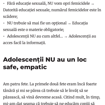
Fără educație sexuală, NU vom opri femicidele →
Datorită educației sexuale, numărul femicidelor este în
scădere;
NU trebuie să mai fie un opțional → Educația
sexuală este o materie obligatorie;
Adolescenții NU au cum altfel… → Adolescenții au
acces facil la informații.
Adolescenții NU au un loc
safe, empatic
Am patru fete. La primele două fete eram încă foarte
tânără și mi se părea că trebuie să le învăț să se
păzească, să vină devreme acasă. Citind mult, în timp,
mi-am dat seama că trebuie să ne educăm copiii să