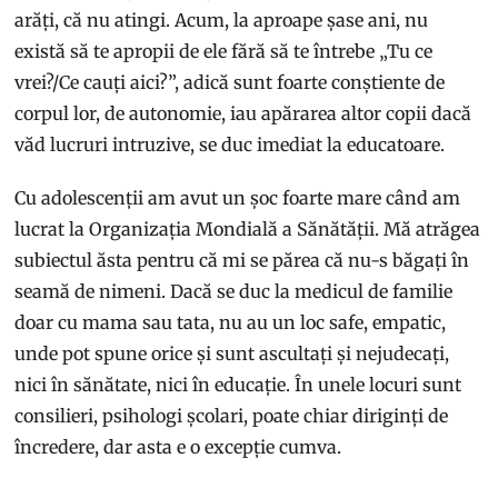
arăți, că nu atingi. Acum, la aproape șase ani, nu
există să te apropii de ele fără să te întrebe „Tu ce
vrei?/Ce cauți aici?”, adică sunt foarte conștiente de
corpul lor, de autonomie, iau apărarea altor copii dacă
văd lucruri intruzive, se duc imediat la educatoare.
Cu adolescenții am avut un șoc foarte mare când am
lucrat la Organizația Mondială a Sănătății. Mă atrăgea
subiectul ăsta pentru că mi se părea că nu-s băgați în
seamă de nimeni. Dacă se duc la medicul de familie
doar cu mama sau tata, nu au un loc safe, empatic,
unde pot spune orice și sunt ascultați și nejudecați,
nici în sănătate, nici în educație. În unele locuri sunt
consilieri, psihologi școlari, poate chiar diriginți de
încredere, dar asta e o excepție cumva.