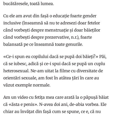
bucătăresele, toată lumea.
Cu ele am avut din fașă o educație foarte gender
inclusive (înseamnă să nu te adresezi doar fetelor
când vorbești despre menstruație și doar băieților
când vorbești despre prezervative, n.r.), foarte
balansată pe ce înseamnă toate genurile.
«Ce-i spun eu copilului dacă se pupă doi băieți?» Păi,
că se iubesc, adică și ce-i spui dacă se pupă un cuplu
heterosexual. Ne-am uitat la filme cu diversitate de
orientări sexuale, am fost în atâtea țări în care au
văzut exemple normale.
Am un video cu fetița mea care arată la o păpușă băiat
că «ăsta e penis». N-avea doi ani, de-abia vorbea. Ele
chiar au învățat din fașă cum se spune, ce e, că nu