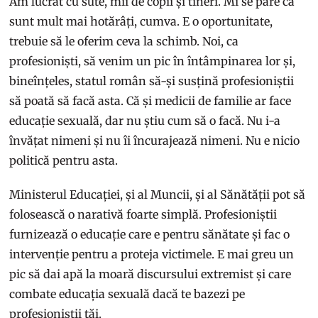
Am lucrat cu sute, mii de copii și tineri. Mi se pare că
sunt mult mai hotărâți, cumva. E o oportunitate,
trebuie să le oferim ceva la schimb. Noi, ca
profesioniști, să venim un pic în întâmpinarea lor și,
bineînțeles, statul român să-și susțină profesioniștii
să poată să facă asta. Că și medicii de familie ar face
educație sexuală, dar nu știu cum să o facă. Nu i-a
învățat nimeni și nu îi încurajează nimeni. Nu e nicio
politică pentru asta.
Ministerul Educației, și al Muncii, și al Sănătății pot să
folosească o narativă foarte simplă. Profesioniștii
furnizează o educație care e pentru sănătate și fac o
intervenție pentru a proteja victimele. E mai greu un
pic să dai apă la moară discursului extremist și care
combate educația sexuală dacă te bazezi pe
profesioniștii tăi.