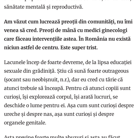
sănătate mentală și reproductivă.
Am văzut cum lucrează preoții din comunități, nu îmi
venea să cred. Preoți de mână cu medici ginecologi
care făceau intervențiile astea. În România nu există
niciun astfel de centru. Este super trist.
Lacunele încep de foarte devreme, de la lipsa educației
sexuale din grădiniță. Știu că sună foarte outrageous
(șocant sau neobișnuit, n.r.), dar eu cred cu tărie că
atunci trebuie să înceapă. Pentru că atunci copiii sunt
curioși, își explorează corpul, își arată lucruri, se
deschide o lume pentru ei. Așa cum sunt curioși despre
ureche și despre nas, așa sunt curioși și despre
organele genitale.
Asta previne foarte multe abuzuri și asta au făcut