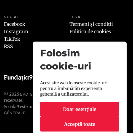
SOCIAL
LEGAL
Facebook
Termeni și condiții
Instagram
Politica de cookies
TikTok
RSS
Folosim
cookie-uri
Acest site web folosește cookie-uri
pentru a îmbunătăți experiența
© 2026
, toate drepturile
generală a utilizatorului.
BRD GROUPE SOCIÉTÉ GÉNÉRALE
rezervate.
Școala9 este un proiect susținut de
BRD GROUPE SOCIÉTÉ
Doar esențiale
.
GÉNÉRALE
Acceptă toate